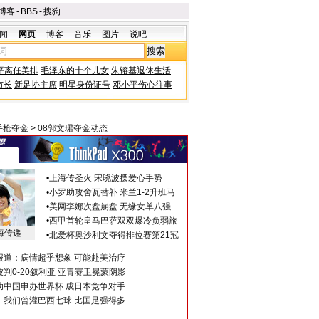
博客
-
BBS
-
搜狗
闻
网页
博客
音乐
图片
说吧
平离任美排
毛泽东的十个儿女
朱镕基退休生活
市长
新足协主席
明星身份证号
邓小平伤心往事
手枪夺金
>
08郭文珺夺金动态
•
上海传圣火 宋晓波摆爱心手势
•
小罗助攻舍瓦替补 米兰1-2升班马
•
美网李娜次盘崩盘 无缘女单八强
•
西甲首轮皇马巴萨双双爆冷负弱旅
海传递
•
北爱杯奥沙利文夺得排位赛第21冠
报道：病情超乎想象 可能赴美治疗
判0-20叙利亚 亚青赛卫冕蒙阴影
助中国申办世界杯 成日本竞争对手
：我们曾灌巴西七球 比国足强得多