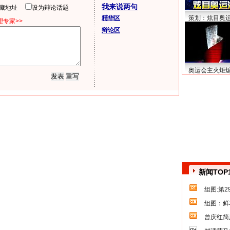
我来说两句
隐藏地址
设为辩论话题
精华区
策划：炫目奥
专家>>
辩论区
奥运会主火炬
新闻TOP
组图:第
组图：鲜
曾庆红简