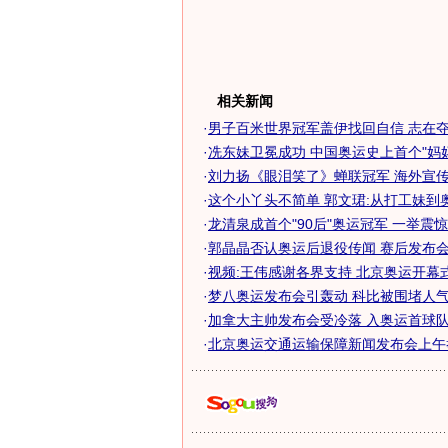
相关新闻
·
男子百米世界冠军盖伊找回自信 志在夺奥
·
冼东妹卫冕成功 中国奥运史上首个"妈
·
刘力扬《眼泪笑了》蝉联冠军 海外宣传心
·
这个小丫头不简单 郭文珺:从打工妹到
·
龙清泉成首个"90后"奥运冠军 一举震
·
郭晶晶否认奥运后退役传闻 赛后发布会几
·
视频:王伟感谢各界支持 北京奥运开幕
·
梦八奥运发布会引轰动 科比被围堵人气压
·
加拿大主帅发布会受冷落 入奥运首球队员
·
北京奥运交通运输保障新闻发布会上午