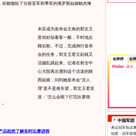
，却都抛给了分获亚军和季军的俄罗斯姑娘帕杰琳
本应成为发布会主角的郭文王
君却好似看客一般，不时地左
顾右盼。不过，完成例行发布
会的任务，郭文王君立刻就又
金牌榜
金
活蹦乱跳起来。记者在射击中
心大院再次遇到这个活泼的陕
西姑娘，问到她发布会“没人
理”是不是很失望，郭文王君笑
道：“怎么会呢？打完比赛很
”
中国军团
·
奥运冠军抵达澳
产品助您了解实时比赛进程
·
组图：冠军团香