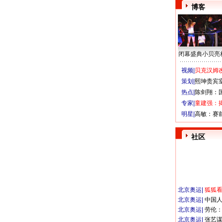
博客
闭幕盛典小贝亮
视频|
贝克汉姆改
策划|
熙坤贵宾
热点|
陈剑翔：
专家|
童建强：
明星|
高敏：赛
社区
北京奥运
|
狐狐
北京奥运
|
中国
北京奥运
|
劳伦
北京奥运
|
张艺