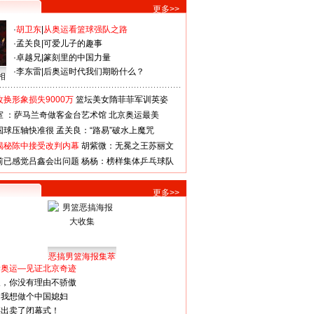
更多>>
·
胡卫东
|
从奥运看篮球强队之路
·
孟关良
|
可爱儿子的趣事
·
卓越兄
|
篆刻里的中国力量
·
李东雷
|
后奥运时代我们期盼什么？
相
换形象损失9000万
篮坛美女隋菲菲军训英姿
室 ：萨马兰奇做客金台艺术馆
北京奥运最美
国球压轴快准很
孟关良：“路易”破水上魔咒
揭秘陈中接受改判内幕
胡紫微：无冕之王苏丽文
前已感觉吕鑫会出问题
杨杨：榜样集体乒乓球队
更多>>
恶搞男篮海报集萃
看奥运—见证北京奇迹
人，你没有理由不骄傲
：我想做个中国媳妇
谋出卖了闭幕式！