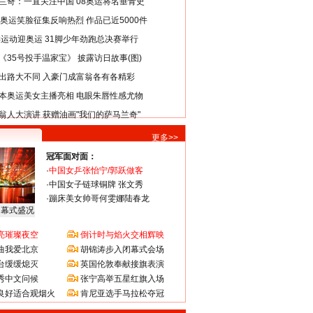
兰奇：一直关注中国 08奥运将名垂青史
8奥运笑脸征集反响热烈 作品已近5000件
类运动迎奥运 31脚少年劲跑总决赛举行
《35号投手温家宝》 披露访日故事(图)
出路大不同 入豪门成富翁各有各精彩
本奥运美女主播亮相 电眼朱唇性感尤物
翁人大演讲 获赠油画"我们的萨马兰奇"
更多>>
冠军面对面：
·
中国女乒张怡宁/郭跃做客
·
中国女子链球铜牌 张文秀
·
蹦床美女帅哥何雯娜陆春龙
闭幕式盛况
亮璀璨夜空
倒计时与焰火交相辉映
曲我爱北京
胡锦涛步入闭幕式会场
台缓缓熄灭
英国伦敦奉献接旗表演
秀中文问候
张宁高举五星红旗入场
良好适合观烟火
肯尼亚选手马拉松夺冠