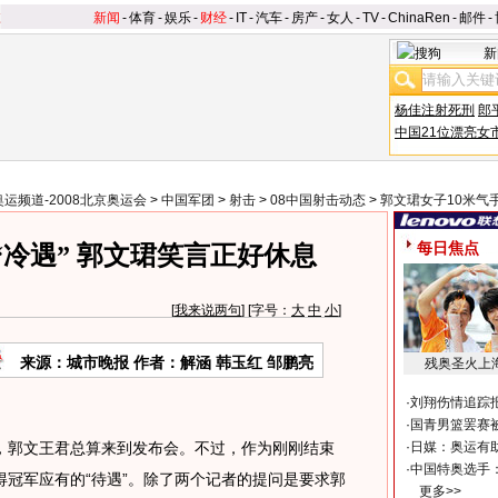
新闻
-
体育
-
娱乐
-
财经
-
IT
-
汽车
-
房产
-
女人
-
TV
-
ChinaRen
-
邮件
-
新
杨佳注射死刑
郎
中国21位漂亮女
奥运频道-2008北京奥运会
>
中国军团
>
射击
>
08中国射击动态
>
郭文珺女子10米气
每日焦点
冷遇” 郭文珺笑言正好休息
[
我来说两句
] [字号：
大
中
小
]
来源：城市晚报 作者：解涵 韩玉红 邹鹏亮
残奥圣火上
·
刘翔伤情追踪
·
国青男篮罢赛被
郭文王君总算来到发布会。不过，作为刚刚结束
·
日媒：奥运有
·
中国特奥选手
冠军应有的“待遇”。除了两个记者的提问是要求郭
更多>>