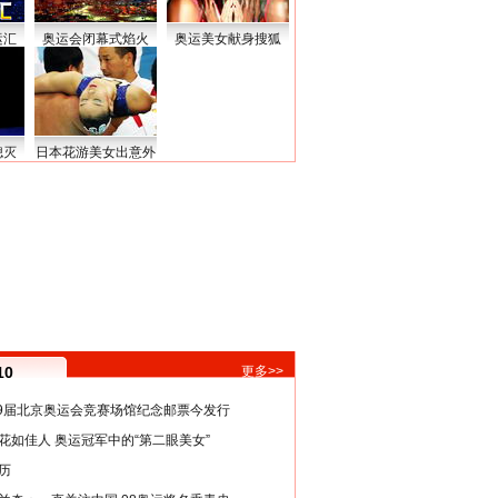
运汇
奥运会闭幕式焰火
奥运美女献身搜狐
熄灭
日本花游美女出意外
10
更多>>
29届北京奥运会竞赛场馆纪念邮票今发行
花如佳人 奥运冠军中的“第二眼美女”
历