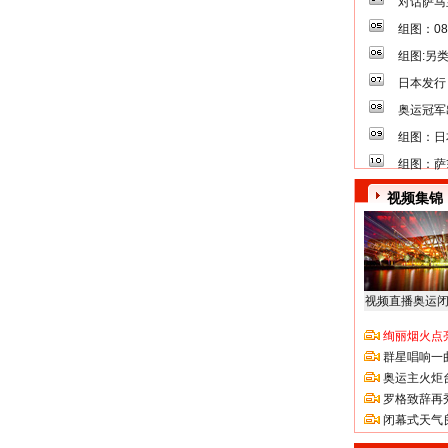
对话萨马
组图：0
组图:另
日本发行
奥运冠军
组图：日
组图：萨
视频集锦
视频直播奥运
绚丽烟火点
群星唱响一
奥运主火炬
罗格致辞再
闭幕式天气