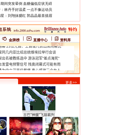
期间突发晕倒 血糖偏低症状无碍
：林丹手好温柔 一点不像运动员
星：刘翔抹腮红 郭晶晶最喜描眉
金牌榜
直播中心
资料库
更多>>
古巴"神腿"飞踹裁判