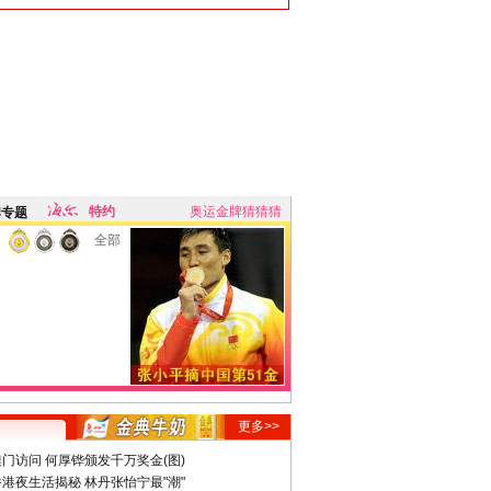
特约
奥运金牌猜猜猜
牌专题
全部
更多>>
门访问 何厚铧颁发千万奖金(图)
港夜生活揭秘 林丹张怡宁最"潮"