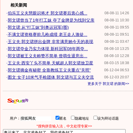
相关新闻
·
伯乐王义夫慧眼识将才 郭文珺赛后衷心感...
08-08-11 14:26
·
郭文珺曾当了1年打工妹 夺了金牌是为找到父亲
08-08-11 10:30
·
郭文珺:从"打工妹"到奥运冠军(图)
08-08-11 09:55
·
不满文珺资格赛前几枪成绩 老王走人激徒...
08-08-11 09:51
·
王义夫:郭文珺拼出金牌 非常满意她今天的表现
08-08-11 03:47
·
郭文珺夺金乃实力体现 新科冠军08年两夺...
08-08-10 13:25
·
郭文珺被王义夫称赞不简单 曾萌生退意出...
08-08-10 12:28
·
王义夫:西安丫头不简单 天赋超人郭文珺放卫星
08-03-15 18:38
·
郭文珺摘金有秘密 全靠教练王义夫重点"关照"
06-12-04 06:53
·
图文:女子10米气手枪团体 郭文珺与王义夫交流
06-12-03 20:07
更多关于
郭文珺
的新闻>>
用户：
匿名
隐藏地址
设为辩论话题
*搜狗拼音输入法，中文处理专家>>