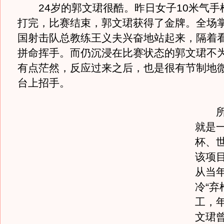
24岁的郭文珺很酷。昨日女子10米气手
打完，比赛结束，郭文珺获得了金牌。全场
国射击队总教练王义夫兴奋地站起来，隔着
拼命挥手。而仍沉浸在比赛状态的郭文珺不
有点茫然，反应过来之后，也是很有节制地
台上招手。
所谓
就是
杯、
该项
从当
冷“弃
工，年
文珺