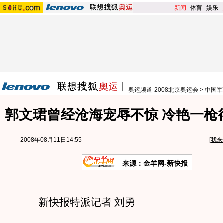
新闻
-
体育
-
娱乐
-
奥运频道-2008北京奥运会
>
中国军
郭文珺曾经沧海宠辱不惊 冷艳一枪
2008年08月11日14:55
[
我来
来源：金羊网-新快报
新快报特派记者 刘勇