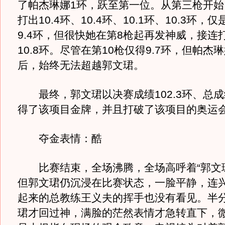
了帕杰琳娜1环，跃至第一位。从第三枪开始
打出10.4环、10.4环、10.1环、10.3环，
9.4环，但很快她在第8枪起再发神威，接连打
10.8环。尽管在第10枪仅得9.7环，但帕杰
后，始终无法超越郭文珺。
最终，郭文珺以决赛成绩102.3环、总成绩
得了该项目金牌，并且打破了该项目的奥运
夺金表情：酷
比赛结束，全场沸腾，全场高呼着“郭文珺
但郭文珺仍沉浸在比赛状态，一脸平静，连
起来的总教练王义夫的挥手也没有看见。半
珺才回过神，满脸的茫然表情才急转直下，