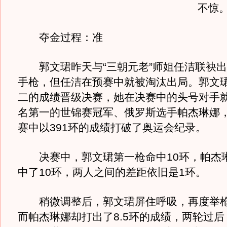
不惊
夺金过程：准
郭文珺昨天与“三朝元老”师姐任洁联袂出
手枪，但任洁在预赛中就被淘汰出局。郭文
二的成绩晋级决赛，她在决赛中的头号对手
名第一的世锦赛冠军、俄罗斯选手帕杰琳娜
赛中以391环的成绩打破了奥运会纪录。
决赛中，郭文珺第一枪命中10环，帕杰
中了10环，两人之间的差距依旧是1环。
稍微调整后，郭文珺屏住呼吸，再度举枪，
而帕杰琳娜却打出了8.5环的成绩，两轮过