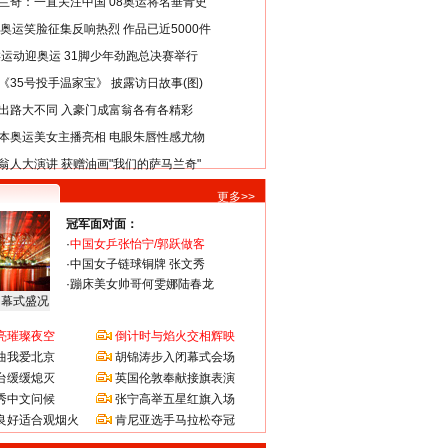
兰奇：一直关注中国 08奥运将名垂青史
8奥运笑脸征集反响热烈 作品已近5000件
类运动迎奥运 31脚少年劲跑总决赛举行
《35号投手温家宝》 披露访日故事(图)
出路大不同 入豪门成富翁各有各精彩
本奥运美女主播亮相 电眼朱唇性感尤物
翁人大演讲 获赠油画"我们的萨马兰奇"
更多>>
冠军面对面：
·
中国女乒张怡宁/郭跃做客
·
中国女子链球铜牌 张文秀
·
蹦床美女帅哥何雯娜陆春龙
闭幕式盛况
亮璀璨夜空
倒计时与焰火交相辉映
曲我爱北京
胡锦涛步入闭幕式会场
台缓缓熄灭
英国伦敦奉献接旗表演
秀中文问候
张宁高举五星红旗入场
良好适合观烟火
肯尼亚选手马拉松夺冠