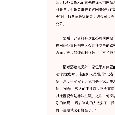
续。服务员指示记者先在该公司网站
可开户，但是要事先通过网络银行存
全”时，服务员告诉记者，该公司是
公司。
随后，记者打开这家公司的网站，
在网站位置标明奥运会各项赛事的赔
方面，更是保证即时到款，并支持包
记者还致电另外一家位于东南亚的
法”的忧虑时，该服务人员“指导”记
站下注，一定安全。我们是一家历史
到。”他称，客人的下注额，不会直
以掩盖资金是非法注额。之后，他继
彩的赌局，“现在咨询的人太多了，
再不注册就没有机会了。”