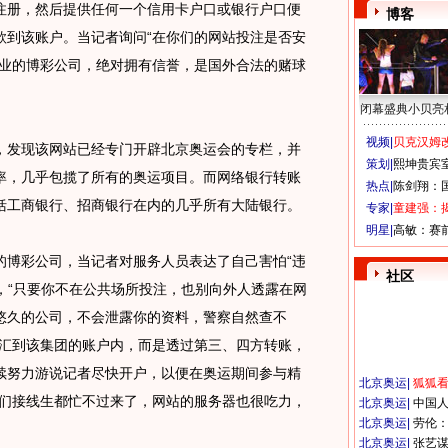
注册，然后提供任何一个信用卡户口或银行户口便
博客
款到该账户。当记者询问“在你们的网站投注是否安
专业的博彩公司，绝对拥有信誉，是国外合法的赌球
闭幕盛典小贝亮
视频|
贝克汉姆改
发现该网站已经专门开辟北京奥运会的专栏，并
策划|
熙坤贵宾
率，几乎包揽了所有的奥运项目。而网络银行转账
热点|
陈剑翔：
括工商银行、招商银行在内的几乎所有大陆银行。
专家|
童建强：
明星|
高敏：赛
博彩公司，当记者对服务人员表达了自己害怕“违
社区
者，“只要你不在公共场所投注，也别向外人透露在网
悠久的公司，不会泄露你的资料，警察自然查不
接汇到该集团的账户内，而是透过第三、四方转账，
续努力游说记者尽快开户，以便在奥运期间参与精
北京奥运
|
狐狐
我们接线生都忙不过来了，网站的服务器也很吃力，
北京奥运
|
中国
北京奥运
|
劳伦
北京奥运
|
张艺