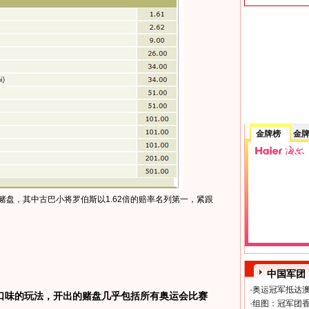
金牌榜
金
盘，其中古巴小将罗伯斯以1.62倍的赔率名列第一，紧跟
中国军团
·
奥运冠军抵达澳
口味的玩法，开出的赌盘几乎包括所有奥运会比赛
·
组图：冠军团香