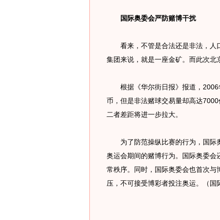
国际奥委会严防赌博干扰
看来，不管是合法还是非法，人口
集团来说，就是一座金矿。而此次北
根据《华尔街日报》报道，2006
币，但是非法赌球交易量却高达700
二者差距将进一步拉大。
为了防范操纵比赛的行为，国际奥
奥运会期间的赌博行为。国际奥委会
常秩序。同时，国际奥委会也首次与
压，不可接受博彩者投注奥运。（国