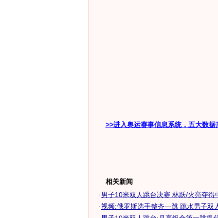
>>进入奥运赛事信息系统，五大数据
相关新闻
·
男子10米双人跳台决赛 林跃/火亮夺得中国
·
视频:俄罗斯选手整齐一跳 跳水男子双人