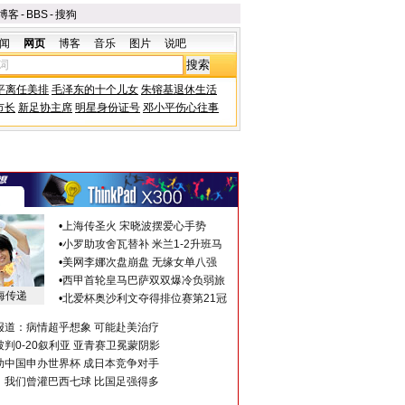
博客
-
BBS
-
搜狗
闻
网页
博客
音乐
图片
说吧
平离任美排
毛泽东的十个儿女
朱镕基退休生活
市长
新足协主席
明星身份证号
邓小平伤心往事
•
上海传圣火 宋晓波摆爱心手势
•
小罗助攻舍瓦替补 米兰1-2升班马
•
美网李娜次盘崩盘 无缘女单八强
•
西甲首轮皇马巴萨双双爆冷负弱旅
海传递
•
北爱杯奥沙利文夺得排位赛第21冠
报道：病情超乎想象 可能赴美治疗
判0-20叙利亚 亚青赛卫冕蒙阴影
助中国申办世界杯 成日本竞争对手
：我们曾灌巴西七球 比国足强得多