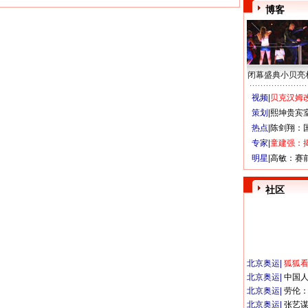
博客
闭幕盛典小贝亮
视频|
贝克汉姆改
策划|
熙坤贵宾
热点|
陈剑翔：
专家|
童建强：
明星|
高敏：赛
社区
北京奥运
|
狐狐
北京奥运
|
中国
北京奥运
|
劳伦
北京奥运
|
张艺