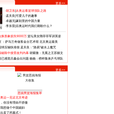
更多>>
·
胡卫东
|
从奥运看篮球强队之路
·
孟关良
|
可爱儿子的趣事
·
卓越兄
|
篆刻里的中国力量
·
李东雷
|
后奥运时代我们期盼什么？
相
换形象损失9000万
篮坛美女隋菲菲军训英姿
室 ：萨马兰奇做客金台艺术馆
北京奥运最美
国球压轴快准很
孟关良：“路易”破水上魔咒
揭秘陈中接受改判内幕
胡紫微：无冕之王苏丽文
前已感觉吕鑫会出问题
杨杨：榜样集体乒乓球队
更多>>
恶搞男篮海报集萃
看奥运—见证北京奇迹
人，你没有理由不骄傲
：我想做个中国媳妇
谋出卖了闭幕式！