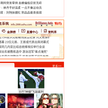
期间突发晕倒 血糖偏低症状无碍
：林丹手好温柔 一点不像运动员
星：刘翔抹腮红 郭晶晶最喜描眉
金牌榜
直播中心
资料库
更多>>
古巴"神腿"飞踹裁判