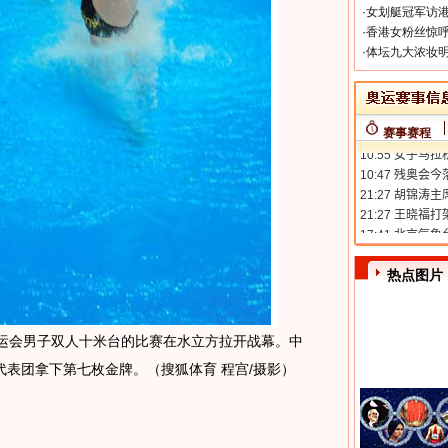
·
女划艇冠军访港
·
香港女粉丝惊呼
·
体坛九大浓妆明
赛事赛程
热点图片
奥运会男子双人十米台的比赛在水立方拉开战幕。中
表团拿下第七枚金牌。（搜狐体育 程宫/摄影）