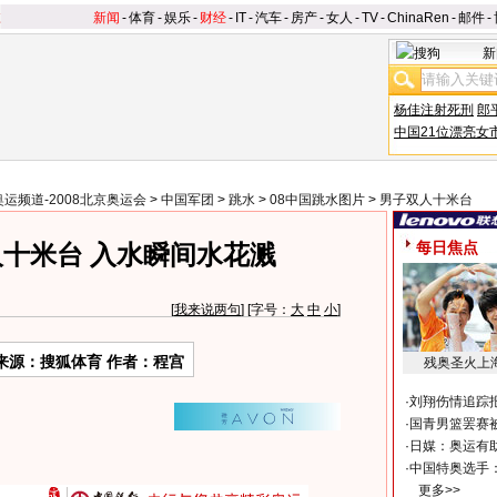
新闻
-
体育
-
娱乐
-
财经
-
IT
-
汽车
-
房产
-
女人
-
TV
-
ChinaRen
-
邮件
-
新
杨佳注射死刑
郎
中国21位漂亮女
奥运频道-2008北京奥运会
>
中国军团
>
跳水
>
08中国跳水图片
>
男子双人十米台
每日焦点
十米台 入水瞬间水花溅
[
我来说两句
] [字号：
大
中
小
]
来源：搜狐体育 作者：程宫
残奥圣火上
·
刘翔伤情追踪
·
国青男篮罢赛被
·
日媒：奥运有
·
中国特奥选手
更多>>