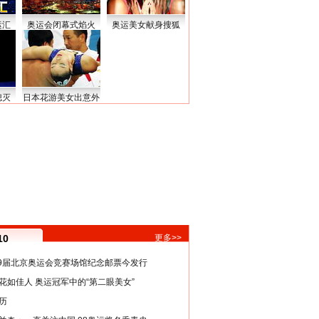
运汇
奥运会闭幕式焰火
奥运美女献身搜狐
熄灭
日本花游美女出意外
10
更多>>
29届北京奥运会竞赛场馆纪念邮票今发行
花如佳人 奥运冠军中的“第二眼美女”
历