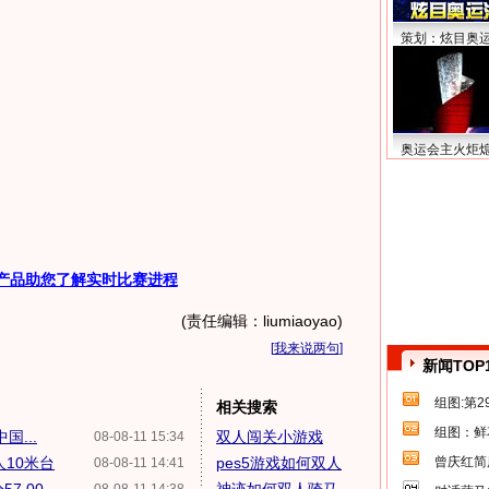
策划：炫目奥
奥运会主火炬
产品助您了解实时比赛进程
(责任编辑：liumiaoyao)
[
我来说两句
]
新闻TOP
组图:第
相关搜索
组图：鲜
...
双人闯关小游戏
08-08-11 15:34
10米台
pes5游戏如何双人
曾庆红简
08-08-11 14:41