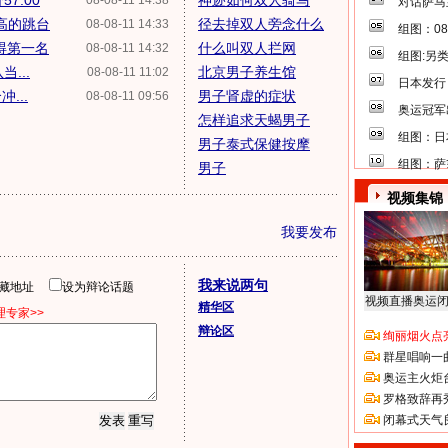
7.00
神迹如何双人骑马
08-08-11 14:38
对话萨马
高的跳台
径去掉双人旁念什么
08-08-11 14:33
组图：0
获得第一名
什么叫双人拦网
08-08-11 14:32
组图:另
...
北京男子养生馆
08-08-11 11:02
日本发行
...
男子肾虚的症状
08-08-11 09:56
奥运冠军
怎样追求天蝎男子
组图：日
男子泰式保健按摩
组图：萨
男子
视频集锦
我要发布
我来说两句
隐藏地址
设为辩论话题
视频直播奥运
精华区
专家>>
辩论区
绚丽烟火点
群星唱响一
奥运主火炬
罗格致辞再
闭幕式天气