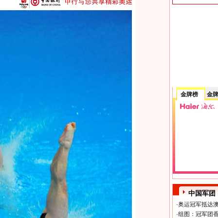
金牌榜
金
中国军团
·
奥运冠军抵达澳
·
组图：冠军团香