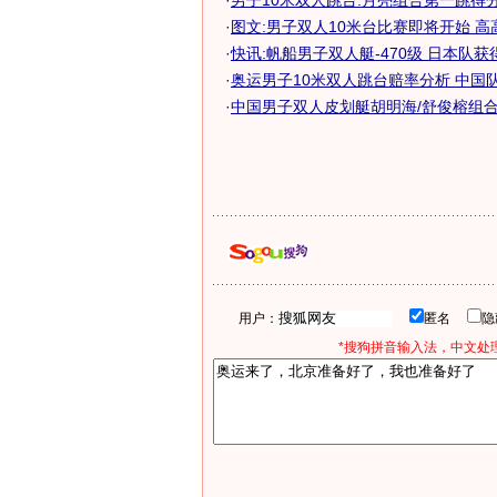
·
男子10米双人跳台:月亮组合第一跳得分5
·
图文:男子双人10米台比赛即将开始 高
·
快讯:帆船男子双人艇-470级 日本队
·
奥运男子10米双人跳台赔率分析 中国队当
·
中国男子双人皮划艇胡明海/舒俊榕组合冲
用户：
匿名
*搜狗拼音输入法，中文处理