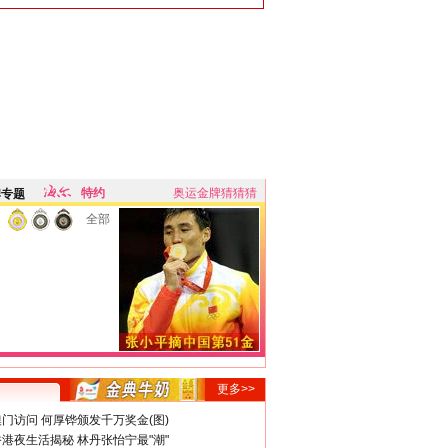
特约
奥运金牌猜猜猜
牌专题
全部
更多>>
门访问 何厚铧颁发千万奖金(图)
港夜生活揭秘 林丹张怡宁最"潮"