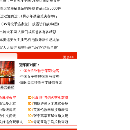
兰奇：一直关注中国 08奥运将名垂青史
8奥运笑脸征集反响热烈 作品已近5000件
类运动迎奥运 31脚少年劲跑总决赛举行
《35号投手温家宝》 披露访日故事(图)
出路大不同 入豪门成富翁各有各精彩
本奥运美女主播亮相 电眼朱唇性感尤物
翁人大演讲 获赠油画"我们的萨马兰奇"
更多>>
冠军面对面：
·
中国女乒张怡宁/郭跃做客
·
中国女子链球铜牌 张文秀
·
蹦床美女帅哥何雯娜陆春龙
闭幕式盛况
亮璀璨夜空
倒计时与焰火交相辉映
曲我爱北京
胡锦涛步入闭幕式会场
台缓缓熄灭
英国伦敦奉献接旗表演
秀中文问候
张宁高举五星红旗入场
良好适合观烟火
肯尼亚选手马拉松夺冠