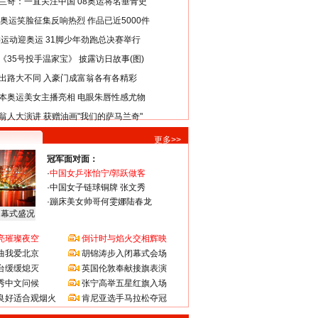
兰奇：一直关注中国 08奥运将名垂青史
8奥运笑脸征集反响热烈 作品已近5000件
类运动迎奥运 31脚少年劲跑总决赛举行
《35号投手温家宝》 披露访日故事(图)
出路大不同 入豪门成富翁各有各精彩
本奥运美女主播亮相 电眼朱唇性感尤物
翁人大演讲 获赠油画"我们的萨马兰奇"
更多>>
冠军面对面：
·
中国女乒张怡宁/郭跃做客
·
中国女子链球铜牌 张文秀
·
蹦床美女帅哥何雯娜陆春龙
闭幕式盛况
亮璀璨夜空
倒计时与焰火交相辉映
曲我爱北京
胡锦涛步入闭幕式会场
台缓缓熄灭
英国伦敦奉献接旗表演
秀中文问候
张宁高举五星红旗入场
良好适合观烟火
肯尼亚选手马拉松夺冠