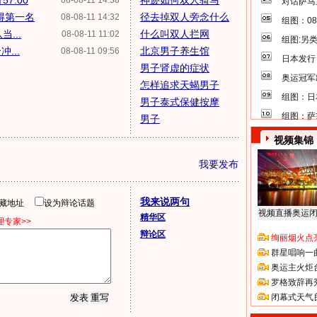
7.00
神迹如何双人骑马
08-08-11 14:38
对话萨马
获得第一名
径去掉双人旁念什么
08-08-11 14:32
组图：0
...
什么叫双人拦网
08-08-11 11:02
组图:另
...
北京男子养生馆
08-08-11 09:56
日本发行
男子肾虚的症状
奥运冠军
怎样追求天蝎男子
组图：日
男子泰式保健按摩
组图：萨
男子
视频集锦
我要发布
我来说两句
隐藏地址
设为辩论话题
视频直播奥运
精华区
专家>>
辩论区
绚丽烟火点
群星唱响一
奥运主火炬
罗格致辞再
闭幕式天气