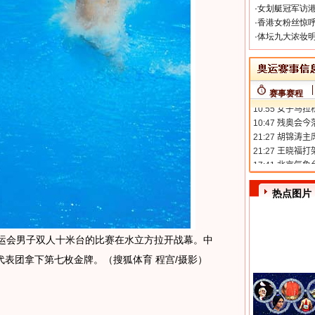
·
女划艇冠军访港
·
香港女粉丝惊呼
·
体坛九大浓妆明
赛事赛程
热点图片
奥运会男子双人十米台的比赛在水立方拉开战幕。中
表团拿下第七枚金牌。（搜狐体育 程宫/摄影）