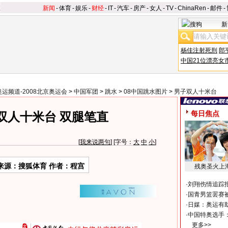
新闻
-
体育
-
娱乐
-
财经
-
IT
-
汽车
-
房产
-
女人
-
TV
-
ChinaRen
-
邮件
-
新
杨佳注射死刑
郎
中国21位漂亮女
奥运频道-2008北京奥运会
>
中国军团
>
跳水
>
08中国跳水图片
>
男子双人十米台
每日焦点
双人十米台 双腿笔直
[
我来说两句
] [字号：
大
中
小
]
来源：搜狐体育 作者：程宫
残奥圣火上
·
刘翔伤情追踪
·
国青男篮罢赛被
·
日媒：奥运有
·
中国特奥选手
更多>>