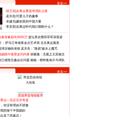
更多>>
·
胡卫东
|
从奥运看篮球强队之路
·
孟关良
|
可爱儿子的趣事
·
卓越兄
|
篆刻里的中国力量
·
李东雷
|
后奥运时代我们期盼什么？
相
换形象损失9000万
篮坛美女隋菲菲军训英姿
室 ：萨马兰奇做客金台艺术馆
北京奥运最美
国球压轴快准很
孟关良：“路易”破水上魔咒
揭秘陈中接受改判内幕
胡紫微：无冕之王苏丽文
前已感觉吕鑫会出问题
杨杨：榜样集体乒乓球队
更多>>
恶搞男篮海报集萃
看奥运—见证北京奇迹
人，你没有理由不骄傲
：我想做个中国媳妇
谋出卖了闭幕式！