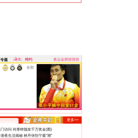
特约
奥运金牌猜猜猜
牌专题
全部
更多>>
门访问 何厚铧颁发千万奖金(图)
港夜生活揭秘 林丹张怡宁最"潮"