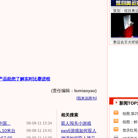
策划：炫目奥
奥运会主火炬
产品助您了解实时比赛进程
(责任编辑：liumiaoyao)
[
我来说两句
]
新闻TOP
组图:第
相关搜索
组图：鲜
...
双人闯关小游戏
08-08-11 15:34
10米台
pes5游戏如何双人
曾庆红简
08-08-11 14:41