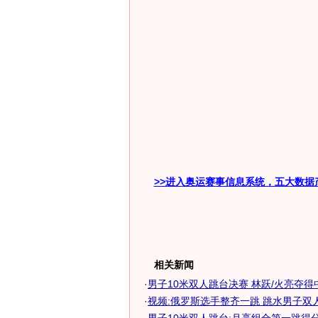
>>进入奥运赛事信息系统，五大数据
相关新闻
·
男子10米双人跳台决赛 林跃/火亮夺得中国
·
视频:俄罗斯选手整齐一跳 跳水男子双人