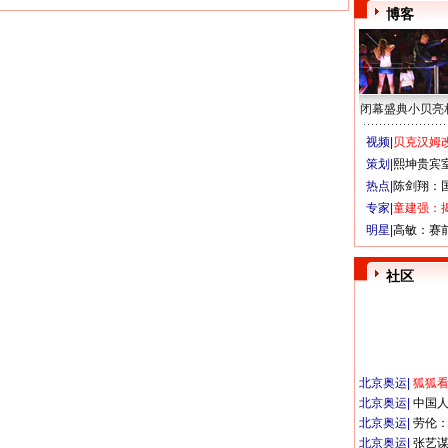
博客
闭幕盛典小贝亮
视频|
贝克汉姆改
策划|
熙坤贵宾
热点|
陈剑翔：
专家|
童建强：
明星|
高敏：赛
社区
北京奥运
|
狐狐
北京奥运
|
中国
北京奥运
|
劳伦
北京奥运
|
张艺