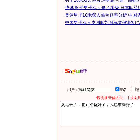
·
男子10米双人跳台:月亮组合第一跳得分5
·
快讯:帆船男子双人艇-470级 日本队
·
奥运男子10米双人跳台赔率分析 中国队当
·
中国男子双人皮划艇胡明海/舒俊榕组合冲
用户：
匿名
*搜狗拼音输入法，中文处理