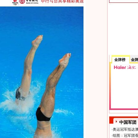
金牌榜
金
中国军团
·
奥运冠军抵达澳
·
组图：冠军团香