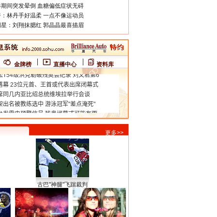
期间突发晕倒 血糖偏低症状无碍
：林丹手好温柔 一点不像运动员
星：刘翔抹腮红 郭晶晶最喜描眉
金牌榜
直播中心
资料库
更多>>
古巴"神腿"飞踹裁判