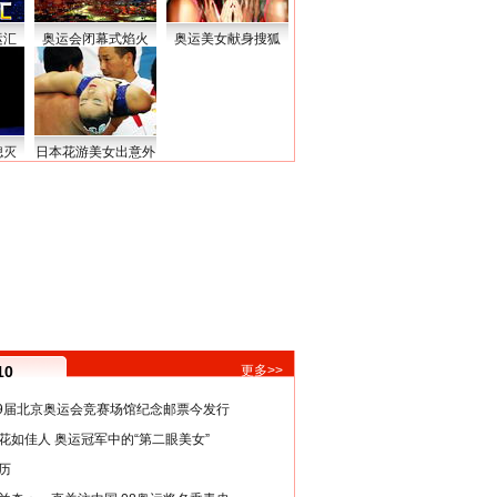
运汇
奥运会闭幕式焰火
奥运美女献身搜狐
熄灭
日本花游美女出意外
10
更多>>
29届北京奥运会竞赛场馆纪念邮票今发行
花如佳人 奥运冠军中的“第二眼美女”
历