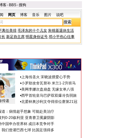
博客
-
BBS
-
搜狗
闻
网页
博客
音乐
图片
说吧
平离任美排
毛泽东的十个儿女
朱镕基退休生活
市长
新足协主席
明星身份证号
邓小平伤心往事
•
上海传圣火 宋晓波摆爱心手势
•
小罗助攻舍瓦替补 米兰1-2升班马
•
美网李娜次盘崩盘 无缘女单八强
•
西甲首轮皇马巴萨双双爆冷负弱旅
海传递
•
北爱杯奥沙利文夺得排位赛第21冠
报道：病情超乎想象 可能赴美治疗
判0-20叙利亚 亚青赛卫冕蒙阴影
助中国申办世界杯 成日本竞争对手
：我们曾灌巴西七球 比国足强得多