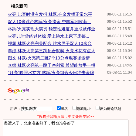
相关新闻
·
火亮:比赛时没有发抖 林跃:夺金发挥正常水平
08-08-11 16:15
·
双人10米跳台林跃/火亮摘金 中国军团收获...
08-08-11 15:52
·
林跃/火亮实现大满贯 稳定性难度并重成就伟业
08-08-11 15:51
·
火亮儿时曾练过体操 爱上跳水上床下床都...
08-08-11 15:49
·
视频:林跃火亮完美配合 跳水男子双人10米台
08-08-11 15:12
·
李娜:林跃火亮第三跳配合默契 火亮水花有点大
08-08-11 15:04
·
图文:林跃/火亮第二跳7个10分点燃赛场激情
08-08-11 15:02
·
李娜:林跃火亮第一跳干净利索 希望能放手一搏
08-08-11 14:45
·
"月亮"映照水立方 林跃/火亮组合今日冲击金牌
08-08-11 11:04
用户：
匿名
隐藏地址
设为辩论话题
*搜狗拼音输入法，中文处理专家>>