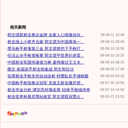
相关新闻
·
郭文珺获射击奥运金牌 全家人心情激动兴...
08-08-11 10:49
·
射击场上小将齐当家 郭文珺为中国再添一...
08-08-11 08:49
·
黑马枪手射落第三金 郭文珺曾扔下手枪打...
08-08-10 16:56
·
任洁止步手枪资格赛 郭文珺平世界纪录晋...
08-08-10 10:35
·
中国射击军团传递接力棒 庞伟接过王义夫...
08-08-10 08:15
·
图文:各国选手射击馆备战 郭文和任洁
08-08-05 17:40
·
实弹射击手枪失控自动连射 特警队长手堵枪眼
08-08-03 04:19
·
中国枪手枪指奥运冠军 东道主射击撒开捞...
08-07-30 10:56
·
射击夺金分析:谭宗亮对俄名将 50米手枪续传奇
08-07-16 14:58
·
射击世界杯慕尼黑站收官 郭文珺双冠贾占...
08-05-21 23:53