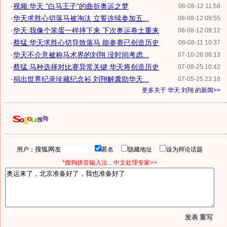
·
视频:华天 "白马王子"的曲折奥运之梦
08-08-12 11:58
·
华天求胜心切落马被淘汰 立誓连续参加五...
08-08-12 09:55
·
华天:我像个笨蛋一样摔下来 下次奥运卷土重来
08-08-12 09:12
·
蔡猛:华天求胜心切导致落马 能参赛已创造历史
08-08-11 10:37
·
华天不介意被称马术界的刘翔 没时间考虑...
07-10-28 06:13
·
蔡猛:马种选择对比赛异常关键 华天将创造历史
07-08-25 10:42
·
捐出世界纪录珍藏纪念衫 刘翔解囊助华天...
07-05-25 23:18
更多关于
华天 刘翔
的新闻>>
用户：
匿名
隐藏地址
设为辩论话题
*搜狗拼音输入法，中文处理专家>>