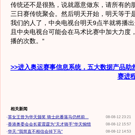
传统还不是很熟，说就愿意做东，请所有的
三日赛传统聚会。然后明天开始，明天等于
我们的人了，中央电视台明天9点半就将播出
且中央电视台可能会在马术比赛中加大力度
播的次数。”
>>进入奥运赛事信息系统，五大数据产品助
赛进
相关新闻
·
英女王曾为华天颁奖 骑士此番落马仍然前...
08-08-12 23:21
·
香港奥委会会长霍震霆为"天才骑手"华天惋惜
08-08-12 15:57
·
华天:"我简直不相信会掉下马"
08-08-12 14:53