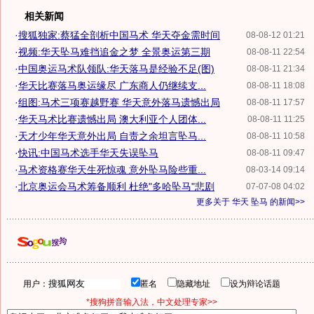
相关新闻
·
搜狐独家:蔡猛全剖析中国马术 华天夺金需时间
08-08-12 01:21
·
视频:华天坠马难挡追金之梦 全景奥运第三期
08-08-11 22:54
·
中国奥运马术队领队:华天落马是经验不足(图)
08-08-11 21:34
·
华天比赛落马奥运缘尽 广东商人仍继续支...
08-08-11 18:08
·
组图:马术三项赛越野赛 华天意外落马遗憾出局
08-08-11 17:57
·
华天马术比赛遗憾出局 澳大利亚个人团体...
08-08-11 11:25
·
天才少年华天意外出局 自责之余坦言坠马...
08-08-11 10:58
·
快讯:中国马术选手华天失误坠马
08-08-11 09:47
·
马术资格赛华天生死惊魂 意外坠马险些重...
08-03-14 09:14
·
北京奥运会马术筹备顺利 杜绝"多哈坠马"悲剧
07-07-08 04:02
更多关于
华天 坠马
的新闻>>
用户：
匿名
隐藏地址
设为辩论话题
*搜狗拼音输入法，中文处理专家>>