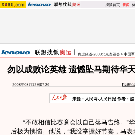
搜狐首页
-
新闻
-
奥运频道-2008北京奥运会
>
中国军
勿以成败论英雄 遗憾坠马期待华天
2008年08月12日07:26
[
我来说
来源：人民网-人民日报 作者：赵
“不敢相信比赛竟会以自己落马告终。”华
后极为懊恼。他说，“我没掌握好节奏，马表