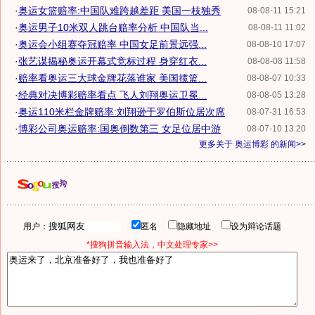
·
奥运女篮赔率:中国队难跨越差距 美国一枝独秀
08-08-11 15:21
·
奥运男子10米双人跳台赔率分析 中国队当...
08-08-11 11:02
·
奥运会小组赛夺冠赔率 中国女足前景远强...
08-08-10 17:07
·
张艺谋揭秘奥运开幕式竞标过程 身穿红衣...
08-08-08 11:58
·
赔率看奥运三大球金牌花落谁家 美国揽篮...
08-08-07 10:33
·
经典对决博彩赔率看点 飞人刘翔奥运卫冕...
08-08-05 13:28
·
奥运110米栏金牌赔率:刘翔逊于罗伯斯位居次席
08-07-31 16:53
·
博彩公司奥运赔率:国奥倒数第三 女足位居中游
08-07-10 13:20
更多关于
奥运博彩
的新闻>>
用户：
匿名
隐藏地址
设为辩论话题
*搜狗拼音输入法，中文处理专家>>