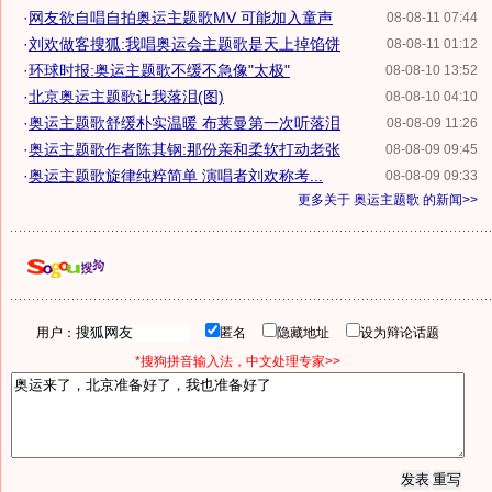
·
网友欲自唱自拍奥运主题歌MV 可能加入童声
08-08-11 07:44
·
刘欢做客搜狐:我唱奥运会主题歌是天上掉馅饼
08-08-11 01:12
·
环球时报:奥运主题歌不缓不急像"太极"
08-08-10 13:52
·
北京奥运主题歌让我落泪(图)
08-08-10 04:10
·
奥运主题歌舒缓朴实温暖 布莱曼第一次听落泪
08-08-09 11:26
·
奥运主题歌作者陈其钢:那份亲和柔软打动老张
08-08-09 09:45
·
奥运主题歌旋律纯粹简单 演唱者刘欢称考...
08-08-09 09:33
更多关于
奥运主题歌
的新闻>>
用户：
匿名
隐藏地址
设为辩论话题
*搜狗拼音输入法，中文处理专家>>