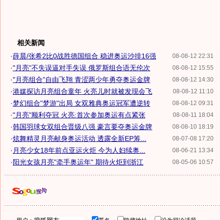
相关新闻
·
薛晨/张希2比0战胜德国组合 稳进奥运沙排16强
08-08-12 22:31
·
"月亮"不失误逼对手失误 俄罗斯组合语无伦次
08-08-12 15:55
·
"月亮组合"自由飞翔 青涩两少年勇夺奥运金牌
08-08-12 14:30
·
港媒探访月亮组合童年 火亮儿时就被发现会飞
08-08-12 11:10
·
梦幻组合"梦游"出局 女双雅典奥运冠军遭逆转
08-08-12 09:31
·
"月亮"顺利夺冠 火亮:首次参加奥运有点紧张
08-08-11 18:04
·
韩国羽球女双组合晋级八强 豪言要夺奥运金牌
08-08-10 18:19
·
炫舞精灵月亮献身奥运活动 透露全新EP筹...
08-07-08 17:20
·
月亮少女18年前点亚运火炬 今为人妇续奥...
08-06-21 13:34
·
阳光女孩月亮"牵手奥运年" 期待火炬到浙江
08-05-06 10:57