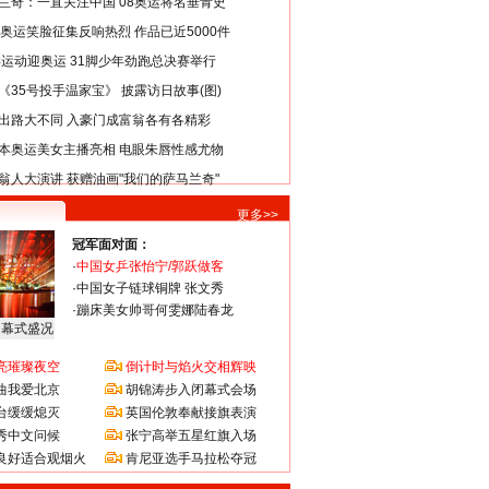
兰奇：一直关注中国 08奥运将名垂青史
8奥运笑脸征集反响热烈 作品已近5000件
类运动迎奥运 31脚少年劲跑总决赛举行
《35号投手温家宝》 披露访日故事(图)
出路大不同 入豪门成富翁各有各精彩
本奥运美女主播亮相 电眼朱唇性感尤物
翁人大演讲 获赠油画"我们的萨马兰奇"
更多>>
冠军面对面：
·
中国女乒张怡宁/郭跃做客
·
中国女子链球铜牌 张文秀
·
蹦床美女帅哥何雯娜陆春龙
闭幕式盛况
亮璀璨夜空
倒计时与焰火交相辉映
曲我爱北京
胡锦涛步入闭幕式会场
台缓缓熄灭
英国伦敦奉献接旗表演
秀中文问候
张宁高举五星红旗入场
良好适合观烟火
肯尼亚选手马拉松夺冠