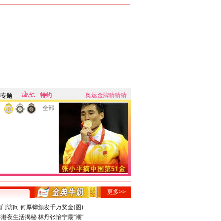
特约
奥运金牌猜猜猜
牌专题
全部
更多>>
门访问 何厚铧颁发千万奖金(图)
港夜生活揭秘 林丹张怡宁最"潮"