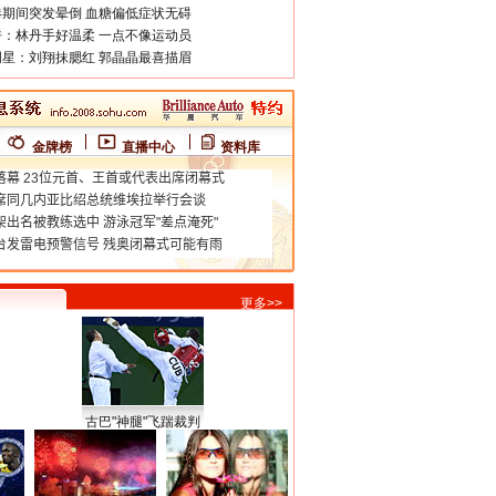
期间突发晕倒 血糖偏低症状无碍
：林丹手好温柔 一点不像运动员
星：刘翔抹腮红 郭晶晶最喜描眉
金牌榜
直播中心
资料库
更多>>
古巴"神腿"飞踹裁判