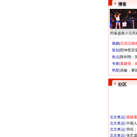
博客
闭幕盛典小贝亮
视频|
贝克汉姆改
策划|
熙坤贵宾
热点|
陈剑翔：
专家|
童建强：
明星|
高敏：赛
社区
北京奥运
|
狐狐
北京奥运
|
中国
北京奥运
|
劳伦
北京奥运
|
张艺