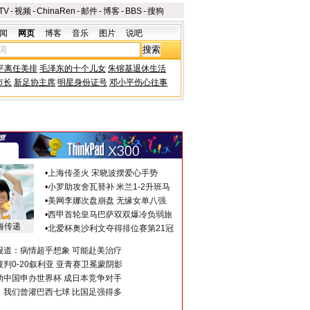
TV
-
视频
-
ChinaRen
-
邮件
-
博客
-
BBS
-
搜狗
闻
网页
博客
音乐
图片
说吧
平离任美排
毛泽东的十个儿女
朱镕基退休生活
市长
新足协主席
明星身份证号
邓小平伤心往事
•
上海传圣火 宋晓波摆爱心手势
•
小罗助攻舍瓦替补 米兰1-2升班马
•
美网李娜次盘崩盘 无缘女单八强
•
西甲首轮皇马巴萨双双爆冷负弱旅
海传递
•
北爱杯奥沙利文夺得排位赛第21冠
报道：病情超乎想象 可能赴美治疗
判0-20叙利亚 亚青赛卫冕蒙阴影
助中国申办世界杯 成日本竞争对手
：我们曾灌巴西七球 比国足强得多