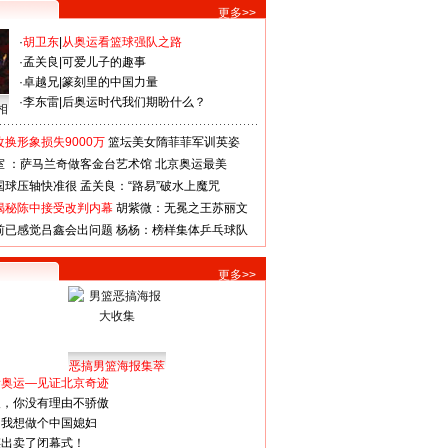
更多>>
·
胡卫东
|
从奥运看篮球强队之路
·
孟关良
|
可爱儿子的趣事
·
卓越兄
|
篆刻里的中国力量
·
李东雷
|
后奥运时代我们期盼什么？
相
换形象损失9000万
篮坛美女隋菲菲军训英姿
室 ：萨马兰奇做客金台艺术馆
北京奥运最美
国球压轴快准很
孟关良：“路易”破水上魔咒
揭秘陈中接受改判内幕
胡紫微：无冕之王苏丽文
前已感觉吕鑫会出问题
杨杨：榜样集体乒乓球队
更多>>
恶搞男篮海报集萃
看奥运—见证北京奇迹
人，你没有理由不骄傲
：我想做个中国媳妇
谋出卖了闭幕式！