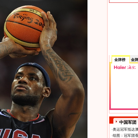
金牌榜
金
中国军团
·
奥运冠军抵达澳
·
组图：冠军团香