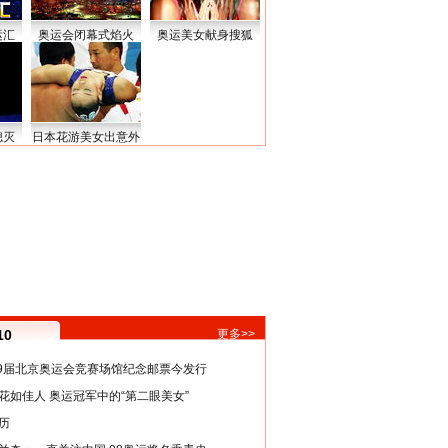
运汇
奥运会闭幕式焰火
奥运美女献身搜狐
熄灭
日本花游美女出意外
10
更多>>
29届北京奥运会竞赛场馆纪念邮票今发行
花如佳人 奥运冠军中的“第二眼美女”
历