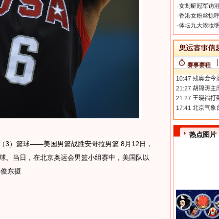
·
女划艇冠军访港
·
香港女粉丝惊呼
·
体坛九大浓妆明
赛事赛程
热点图片
）（3）篮球——美国男篮战胜安哥拉男篮 8月12日，
罚球。当日，在北京奥运会男篮小组赛中，美国队以
李俊东摄