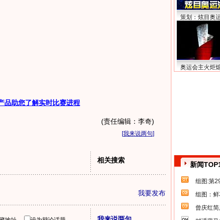
策划：炫目奥
奥运会主火炬
产品助您了解实时比赛进程
(责任编辑：李奇)
[
我来说两句
]
相关搜索
新闻TOP
组图:第
我要发布
组图：鲜
曾庆红简
我来说两句