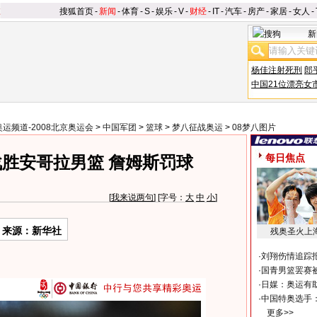
搜狐首页
-
新闻
-
体育
-
S
-
娱乐
-
V
-
财经
-
IT
-
汽车
-
房产
-
家居
-
女人
-
新
杨佳注射死刑
郎
中国21位漂亮女
奥运频道-2008北京奥运会
>
中国军团
>
篮球
>
梦八征战奥运
>
08梦八图片
每日焦点
胜安哥拉男篮 詹姆斯罚球
[
我来说两句
] [字号：
大
中
小
]
来源：新华社
残奥圣火上
·
刘翔伤情追踪
·
国青男篮罢赛被
·
日媒：奥运有
·
中国特奥选手
更多>>