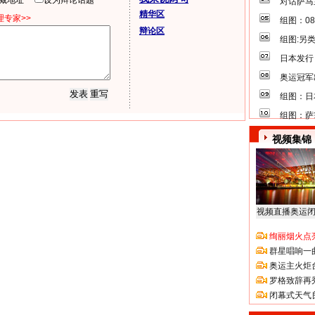
隐藏地址
设为辩论话题
对话萨马
精华区
专家>>
组图：0
辩论区
组图:另
日本发行
奥运冠军
组图：日
组图：萨
视频集锦
视频直播奥运
绚丽烟火点
群星唱响一
奥运主火炬
罗格致辞再
闭幕式天气