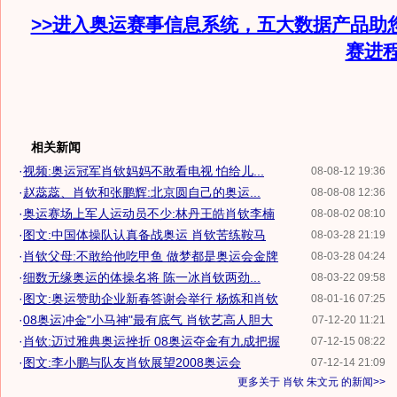
>>进入奥运赛事信息系统，五大数据产品助
赛进
相关新闻
·
视频:奥运冠军肖钦妈妈不敢看电视 怕给儿...
08-08-12 19:36
·
赵蕊蕊、肖钦和张鹏辉:北京圆自己的奥运...
08-08-08 12:36
·
奥运赛场上军人运动员不少:林丹王皓肖钦李楠
08-08-02 08:10
·
图文:中国体操队认真备战奥运 肖钦苦练鞍马
08-03-28 21:19
·
肖钦父母:不敢给他吃甲鱼 做梦都是奥运会金牌
08-03-28 04:24
·
细数无缘奥运的体操名将 陈一冰肖钦两劲...
08-03-22 09:58
·
图文:奥运赞助企业新春答谢会举行 杨炼和肖钦
08-01-16 07:25
·
08奥运冲金"小马神"最有底气 肖钦艺高人胆大
07-12-20 11:21
·
肖钦:迈过雅典奥运挫折 08奥运夺金有九成把握
07-12-15 08:22
·
图文:李小鹏与队友肖钦展望2008奥运会
07-12-14 21:09
更多关于
肖钦 朱文元
的新闻>>