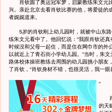
肖钦圆了奥运冠军梦，启蒙教练朱文元比
兴。亲赴北京去看肖钦比赛的他，将爱徒的
者娓娓道来。
5岁的肖钦刚上幼儿园时，就被中山东路
练朱文元看中了。他回忆说：“我跟肖钦还真
时候没和父母一起住，而是住在网巾市的外
以就近上了青石街小学幼儿园。”当时，朱文
路体校体操班教练去周围的幼儿园挑小朋友
了肖钦，“肖钦身材不错，也很灵活，我一眼
”
肖
的天