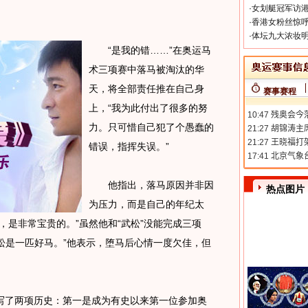
·
女划艇冠军访港
·
香港女粉丝惊呼
·
体坛九大浓妆明
“是我的错……”在奥运马
术三项赛中落马被淘汰的华
天，将全部责任推在自己身
赛事赛程
上，“我为此付出了很多的努
力。只可惜自己犯了个愚蠢的
错误，指挥失误。”
他指出，落马原因并非因
热点图片
为压力，而是自己的年纪太
，是非常宝贵的。”虽然他和“武松”没能完成三项
武松是一匹好马。”他表示，堕马后心情一度欠佳，但
了两项历史：第一是成为有史以来第一位参加奥