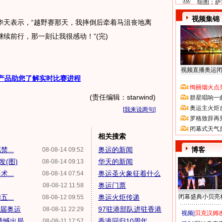
组图：萨
视频集锦
天表示，“越野赛那天，我摔倒后牵着马沮丧地离
续前行，那一刻让我很感动！”(完)
视频直播奥运
产品助您了解实时比赛进程
绚丽烟火点
(责任编辑：starwind)
群星唱响一
奥运主火炬
[
我来说两句
]
罗格致辞再
闭幕式天气
相关搜索
...
奥运的新闻
博客
08-08-14 09:52
(图)
华天的新闻
08-08-14 09:13
...
奥运圣火象征着什么
08-08-14 07:54
奥运门票
08-08-12 11:58
...
奥运火炬传递
闭幕盛典小贝亮
08-08-12 09:55
5届奥运
97驻港部队进驻香港
08-08-11 22:29
视频|
贝克汉姆改
遗憾出局
香港回归10周年
08-08-11 17:57