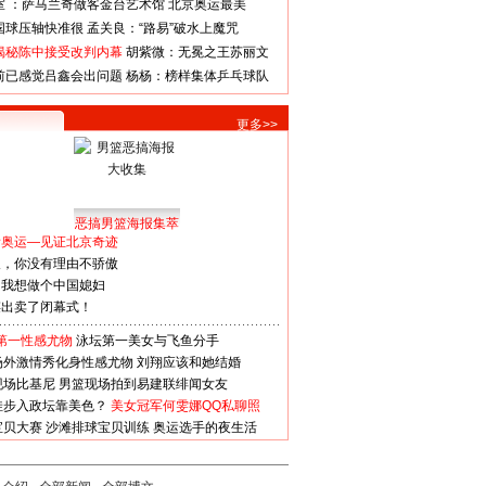
室 ：萨马兰奇做客金台艺术馆
北京奥运最美
国球压轴快准很
孟关良：“路易”破水上魔咒
揭秘陈中接受改判内幕
胡紫微：无冕之王苏丽文
前已感觉吕鑫会出问题
杨杨：榜样集体乒乓球队
更多>>
恶搞男篮海报集萃
看奥运—见证北京奇迹
人，你没有理由不骄傲
：我想做个中国媳妇
谋出卖了闭幕式！
第一性感尤物
泳坛第一美女与飞鱼分手
场外激情秀化身性感尤物
刘翔应该和她结婚
现场比基尼
男篮现场拍到易建联绯闻女友
娃步入政坛靠美色？
美女冠军何雯娜QQ私聊照
宝贝大赛
沙滩排球宝贝训练
奥运选手的夜生活