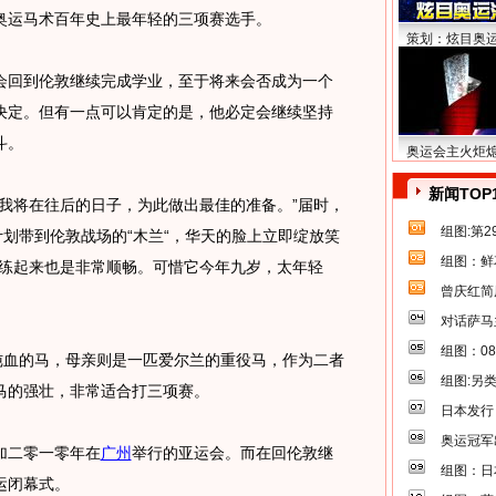
奥运马术百年史上最年轻的三项赛选手。
策划：炫目奥
回到伦敦继续完成学业，至于将来会否成为一个
决定。但有一点可以肯定的是，他必定会继续坚持
斗。
奥运会主火炬
新闻TOP
将在往后的日子，为此做出最佳的准备。”届时，
组图:第
计划带到伦敦战场的“木兰“，华天的脸上立即绽放笑
组图：鲜
训练起来也是非常顺畅。可惜它今年九岁，太年轻
曾庆红简
对话萨马
组图：0
血的马，母亲则是一匹爱尔兰的重役马，作为二者
组图:另
马的强壮，非常适合打三项赛。
日本发行
奥运冠军
二零一零年在
广州
举行的亚运会。而在回伦敦继
组图：日
运闭幕式。