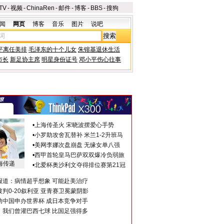
TV
-
视频
-
ChinaRen
-
邮件
-
博客
-
BBS
-
搜狗
闻
网页
博客
音乐
图片
说吧
平离任美排
毛泽东的十个儿女
朱镕基退休生活
市长
新足协主席
明星身份证号
邓小平伤心往事
•
上海传圣火 宋晓波摆爱心手势
•
小罗助攻舍瓦替补 米兰1-2升班马
•
美网李娜次盘崩盘 无缘女单八强
•
西甲首轮皇马巴萨双双爆冷负弱旅
海传递
•
北爱杯奥沙利文夺得排位赛第21冠
报道：病情超乎想象 可能赴美治疗
判0-20叙利亚 亚青赛卫冕蒙阴影
助中国申办世界杯 成日本竞争对手
：我们曾灌巴西七球 比国足强得多