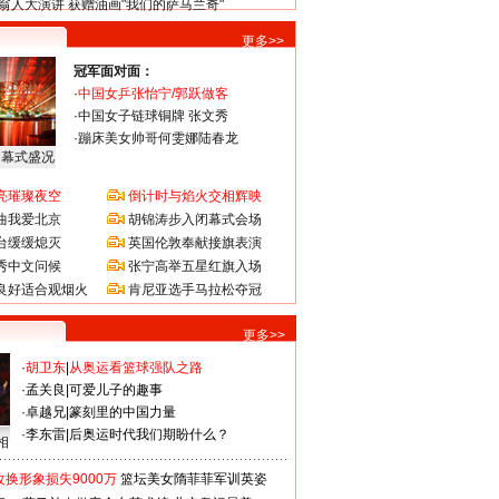
翁人大演讲 获赠油画"我们的萨马兰奇"
更多>>
冠军面对面：
·
中国女乒张怡宁/郭跃做客
·
中国女子链球铜牌 张文秀
·
蹦床美女帅哥何雯娜陆春龙
闭幕式盛况
亮璀璨夜空
倒计时与焰火交相辉映
曲我爱北京
胡锦涛步入闭幕式会场
台缓缓熄灭
英国伦敦奉献接旗表演
秀中文问候
张宁高举五星红旗入场
良好适合观烟火
肯尼亚选手马拉松夺冠
更多>>
·
胡卫东
|
从奥运看篮球强队之路
·
孟关良
|
可爱儿子的趣事
·
卓越兄
|
篆刻里的中国力量
·
李东雷
|
后奥运时代我们期盼什么？
相
换形象损失9000万
篮坛美女隋菲菲军训英姿