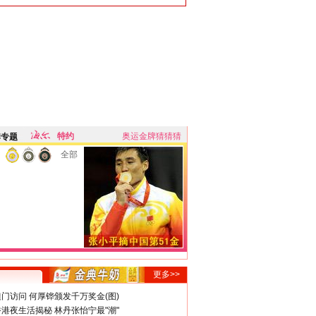
特约
奥运金牌猜猜猜
牌专题
全部
更多>>
门访问 何厚铧颁发千万奖金(图)
港夜生活揭秘 林丹张怡宁最"潮"