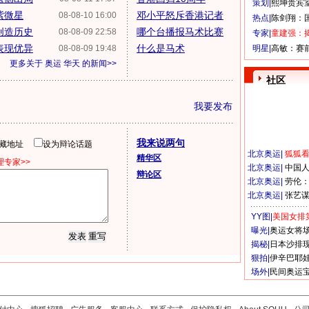
策划|
熙坤贵宾
紫微星
邓小平怒斥香港记者
08-08-10 16:00
热点|
陈剑翔：
创造历史
哪个台播报马术比赛
08-08-09 22:58
专家|
童建强：
表现优异
什么是马术
08-08-09 19:48
明星|
高敏：赛
更多关于
奥运 华天
的新闻>>
社区
我要发布
我来说两句
隐藏地址
设为辩论话题
北京奥运
|
狐狐
精华区
专家>>
北京奥运
|
中国
辩论区
北京奥运
|
劳伦
北京奥运
|
张艺
YY图|
美国女排
曝光|
奥运女将
揭秘|
日本沙排
狠拍|
伊辛巴耶
场外|
民间奥运