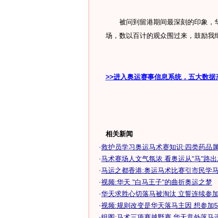
被问到留港期间最深刻的印象，华
场，数以百计的观众围过来，鼓励我继
>>进入奥运赛事信息系统，五大数据
相关新闻
·
救护员学习奥运马术赛知识:四类药品属禁
·
马术赛场人文气氛浓 看奥运从"马"路出发
·
马运之都香港:奥运马术比赛引市民学马术
·
视频:华天 "白马王子"的曲折奥运之梦
·
华天求胜心切落马被淘汰 立誓连续参加五
·
视频:规则改变是华天落马主因 想参加
·
组图:马术三项赛越野赛 华天意外落马