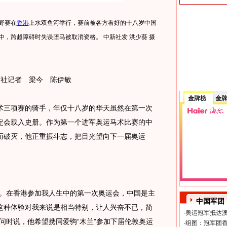
野赛在
香港
上水双鱼河举行，赛前被各方看好的十八岁中国
，跨越障碍时失误堕马被取消资格。 中新社发 洪少葵 摄
社记者 梁今 陈伊敏
金牌榜
金
三项赛的骑手，年仅十八岁的华天虽然在第一次
定会载入史册。作为第一个进军奥运马术比赛的中
而破灭，他正重振斗志，把目光望向下一届奥运
。在香港参加我人生中的第一次奥运会，中国是主
中国军团
这种体验对我来说是相当特别，让人兴奋不已，简
·
奥运冠军抵达澳
问时说，他希望携同爱驹“木兰”参加下届伦敦奥运
·
组图：冠军团香