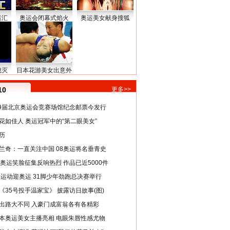
运汇
奥运会闭幕式焰火
奥运美女献身搜狐
熄灭
日本花游美女出意外
10
更多>>
29届北京奥运会竞赛场馆纪念邮票今发行
花如佳人 奥运冠军中的“第二眼美女”
历
兰奇：一直关注中国 08奥运将名垂青史
8奥运笑脸征集反响热烈 作品已近5000件
类运动迎奥运 31脚少年劲跑总决赛举行
《35号投手温家宝》 披露访日故事(图)
出路大不同 入豪门成富翁各有各精彩
本奥运美女主播亮相 电眼朱唇性感尤物