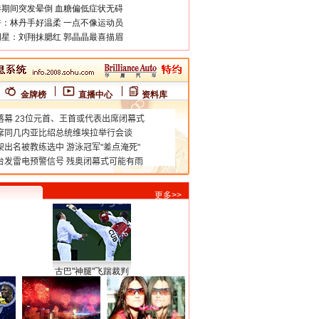
期间突发晕倒 血糖偏低症状无碍
：林丹手好温柔 一点不像运动员
星：刘翔抹腮红 郭晶晶最喜描眉
金牌榜
直播中心
资料库
更多>>
古巴"神腿"飞踹裁判