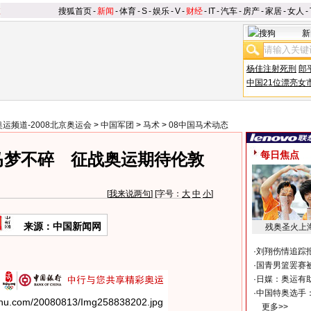
搜狐首页
-
新闻
-
体育
-
S
-
娱乐
-
V
-
财经
-
IT
-
汽车
-
房产
-
家居
-
女人
-
新
杨佳注射死刑
郎
中国21位漂亮女
奥运频道-2008北京奥运会
>
中国军团
>
马术
>
08中国马术动态
每日焦点
马梦不碎 征战奥运期待伦敦
[
我来说两句
] [字号：
大
中
小
]
来源：中国新闻网
残奥圣火上
·
刘翔伤情追踪
·
国青男篮罢赛被
·
日媒：奥运有
·
中国特奥选手
更多>>