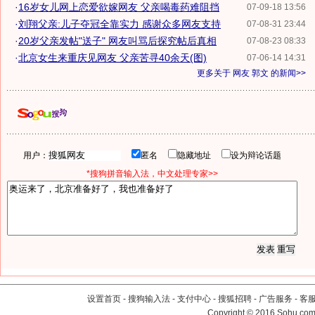
·
16岁女儿网上恋爱欲嫁网友 父亲喝毒药难阻挡
07-09-18 13:56
·
刘翔父亲:儿子夺冠全靠实力 感谢众多网友支持
07-08-31 23:44
·
20岁父亲发帖"送子" 网友叫骂后探究帖后真相
07-08-23 08:33
·
北京女生来重庆见网友 父亲苦寻40余天(图)
07-06-14 14:31
更多关于
网友 郭文
的新闻>>
用户：
匿名
隐藏地址
设为辩论话题
*搜狗拼音输入法，中文处理专家>>
设置首页
-
搜狗输入法
-
支付中心
-
搜狐招聘
-
广告服务
-
客
Copyright
©
2016 Sohu.com 