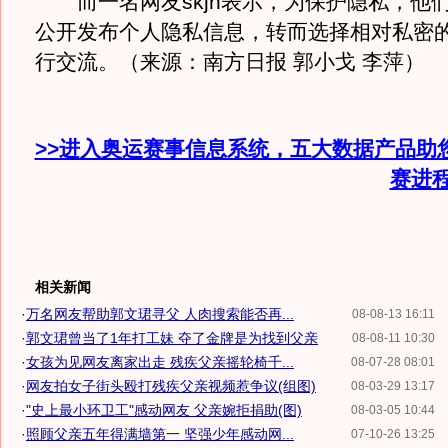
而一名网友skjn表示，为保护隐私，他
公开发布个人隐私信息，转而选择相对私密
行交流。（来源：南方日报 郭小戈 李萍）
>>进入奥运赛事信息系统，五大数据产品助
赛进
相关新闻
·
万名网友帮助郭文珺寻父 人肉搜索能否再...
08-08-13 16:11
·
郭文珺曾当了1年打工妹 夺了金牌是为找到父亲
08-08-11 10:30
·
女孩为见网友离家出走 残疾父亲摇轮椅千...
08-07-28 08:01
·
网友拍女子街头殴打残疾父亲视频惹争议(组图)
08-03-29 13:17
·
"史上最小环卫工"感动网友 父亲婉拒捐助(图)
08-03-05 10:44
·
照顾父亲五年得满墙第一 坚强少年感动网...
07-10-26 13:25