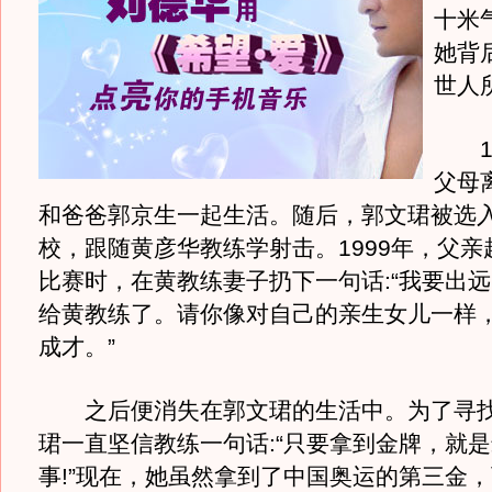
十米
她背
世人
10
父母
和爸爸郭京生一起生活。随后，郭文珺被选
校，跟随黄彦华教练学射击。1999年，父亲
比赛时，在黄教练妻子扔下一句话:“我要出
给黄教练了。请你像对自己的亲生女儿一样
成才。”
之后便消失在郭文珺的生活中。为了寻找
珺一直坚信教练一句话:“只要拿到金牌，就
事!”现在，她虽然拿到了中国奥运的第三金