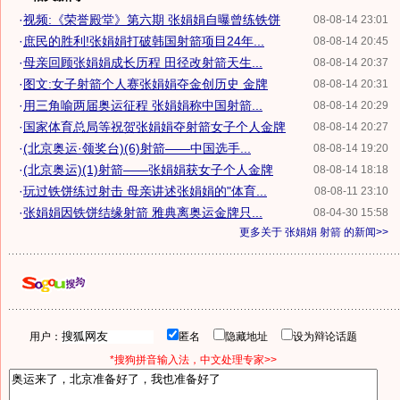
·
视频:《荣誉殿堂》第六期 张娟娟自曝曾练铁饼
08-08-14 23:01
·
庶民的胜利!张娟娟打破韩国射箭项目24年...
08-08-14 20:45
·
母亲回顾张娟娟成长历程 田径改射箭天生...
08-08-14 20:37
·
图文:女子射箭个人赛张娟娟夺金创历史 金牌
08-08-14 20:31
·
用三角喻两届奥运征程 张娟娟称中国射箭...
08-08-14 20:29
·
国家体育总局等祝贺张娟娟夺射箭女子个人金牌
08-08-14 20:27
·
(北京奥运·领奖台)(6)射箭——中国选手...
08-08-14 19:20
·
(北京奥运)(1)射箭——张娟娟获女子个人金牌
08-08-14 18:18
·
玩过铁饼练过射击 母亲讲述张娟娟的"体育...
08-08-11 23:10
·
张娟娟因铁饼结缘射箭 雅典离奥运金牌只...
08-04-30 15:58
更多关于
张娟娟 射箭
的新闻>>
用户：
匿名
隐藏地址
设为辩论话题
*搜狗拼音输入法，中文处理专家>>