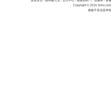
设置首页
-
搜狗输入法
-
支付中心
-
搜狐招聘
-
广告服务
-
客
Copyright
©
2016 Sohu.com 
搜狐不良信息举