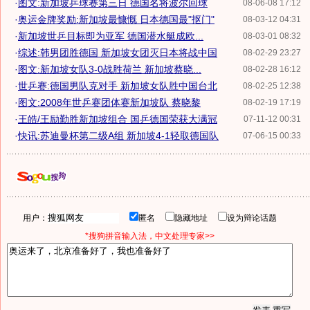
·
图文:新加坡乒球赛第三日 德国名将波尔回球
08-06-08 17:12
·
奥运金牌奖励:新加坡最慷慨 日本德国最"抠门"
08-03-12 04:31
·
新加坡世乒目标即为亚军 德国潜水艇成欧...
08-03-01 08:32
·
综述:韩男团胜德国 新加坡女团灭日本将战中国
08-02-29 23:27
·
图文:新加坡女队3-0战胜荷兰 新加坡蔡晓...
08-02-28 16:12
·
世乒赛:德国男队克对手 新加坡女队胜中国台北
08-02-25 12:38
·
图文:2008年世乒赛团体赛新加坡队 蔡晓黎
08-02-19 17:19
·
王皓/王励勤胜新加坡组合 国乒德国荣获大满冠
07-11-12 00:31
·
快讯:苏迪曼杯第二级A组 新加坡4-1轻取德国队
07-06-15 00:33
用户：
匿名
隐藏地址
设为辩论话题
*搜狗拼音输入法，中文处理专家>>