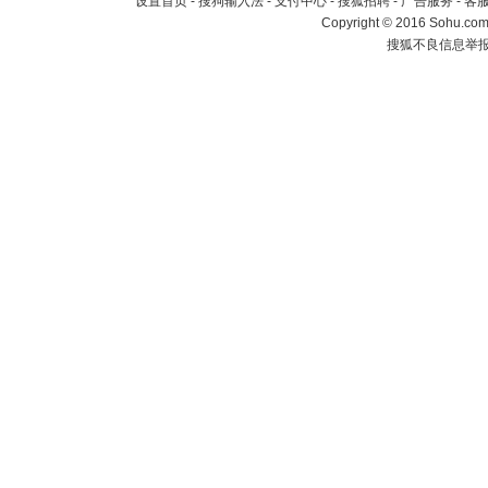
设置首页
-
搜狗输入法
-
支付中心
-
搜狐招聘
-
广告服务
-
客
Copyright
©
2016 Sohu.com 
搜狐不良信息举