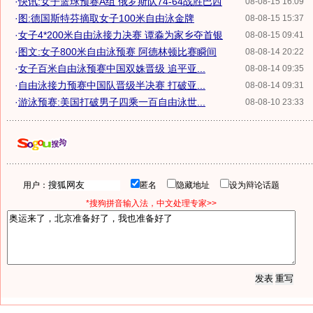
·
快讯:女子篮球预赛A组 俄罗斯队74-64战胜巴西
08-08-15 16:09
·
图:德国斯特芬摘取女子100米自由泳金牌
08-08-15 15:37
·
女子4*200米自由泳接力决赛 谭淼为家乡夺首银
08-08-15 09:41
·
图文:女子800米自由泳预赛 阿德林顿比赛瞬间
08-08-14 20:22
·
女子百米自由泳预赛中国双姝晋级 追平亚...
08-08-14 09:35
·
自由泳接力预赛中国队晋级半决赛 打破亚...
08-08-14 09:31
·
游泳预赛:美国打破男子四乘一百自由泳世...
08-08-10 23:33
用户：
匿名
隐藏地址
设为辩论话题
*搜狗拼音输入法，中文处理专家>>