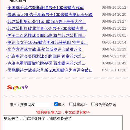
·
美国选手菲尔普斯获得男子100米蝶泳冠军
08-08-16 10:12
·
快讯:肯尼亚选手刷新男子100米蝶泳奥运会纪录
08-08-14 20:20
·
菲尔普斯奥运会11金 成为历史上最伟大的...
08-08-13 13:27
·
菲尔普斯打破北京奥运会男子200米蝶泳世...
08-08-13 10:22
·
男子二百米蝶泳吴鹏出战 将与菲尔普斯同...
08-08-13 08:01
·
奥运会女子100m蝶泳周雅菲获第四 特里克...
08-08-11 10:54
·
水立方游泳大战 菲尔普斯奥运会瞄准八金
08-07-16 22:29
·
北京奥运会美国游泳金牌目标 神童菲尔普...
08-07-09 17:30
·
克洛克重蹈覆辙抢跳被罚 百米蝶泳菲尔普...
07-08-03 20:49
·
吴鹏期待对战菲尔普斯 200米蝶泳为奥运突破口
07-05-01 11:20
用户：
匿名
隐藏地址
设为辩论话题
*搜狗拼音输入法，中文处理专家>>