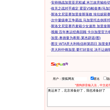
·
安帅挑战加里亚尼权威 米兰故意输给切尔
·
收关之战对手难定 霍亚VS帕奎奥/马
·
斯洛文尼亚赛加里奎斯落败 埃拉妮获赛季
·
次中量级拳王争霸战 马加里托击倒库托夺
·
斯洛文尼亚赛丹麦籍少女速胜 加里奎斯挺
·
视频:百年奥运经典回顾 卡尔加里官方
·
加里-奥德曼为希斯-莱杰辟谣(图)
·
图文:WTA意大利电信杯第四日 加里奎斯振
·
意大利中锋加里:要打好首仗 决不让姚
用户：
匿名
*搜狗拼音输入法，中文处理