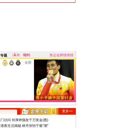
特约
奥运金牌猜猜猜
牌专题
全部
更多>>
门访问 何厚铧颁发千万奖金(图)
港夜生活揭秘 林丹张怡宁最"潮"