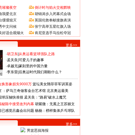
亮璀璨夜空
倒计时与焰火交相辉映
曲我爱北京
胡锦涛步入闭幕式会场
台缓缓熄灭
英国伦敦奉献接旗表演
秀中文问候
张宁高举五星红旗入场
良好适合观烟火
肯尼亚选手马拉松夺冠
更多>>
·
胡卫东
|
从奥运看篮球强队之路
·
孟关良
|
可爱儿子的趣事
·
卓越兄
|
篆刻里的中国力量
·
李东雷
|
后奥运时代我们期盼什么？
相
换形象损失9000万
篮坛美女隋菲菲军训英姿
室 ：萨马兰奇做客金台艺术馆
北京奥运最美
国球压轴快准很
孟关良：“路易”破水上魔咒
揭秘陈中接受改判内幕
胡紫微：无冕之王苏丽文
前已感觉吕鑫会出问题
杨杨：榜样集体乒乓球队
更多>>