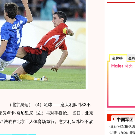
金牌榜
金
6日 （北京奥运）（4）足球——意大利队2比3不
员卢卡·奇加里尼（左）与对手拼抢。 当日，北京
中国军团
/4决赛在北京工人体育场举行。意大利队2比3不敌
·
奥运冠军抵达澳
·
组图：冠军团香