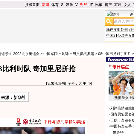
搜狐首页
-
新闻
-
体育
-
S
-
娱乐
-
V
-
财经
-
IT
-
汽车
-
房产
-
家居
-
女人
-
新
杨佳注射死刑
郎
中国21位漂亮女
奥运频道-2008北京奥运会
>
中国军团
>
足球
>
男足征战奥运
>
08中国男足对手图片
每日焦点
3比利时队 奇加里尼拼抢
[
我来说两句
] [字号：
大
中
小
]
来源：新华社
残奥圣火上
·
刘翔伤情追踪
·
国青男篮罢赛被
·
日媒：奥运有
·
中国特奥选手
更多>>