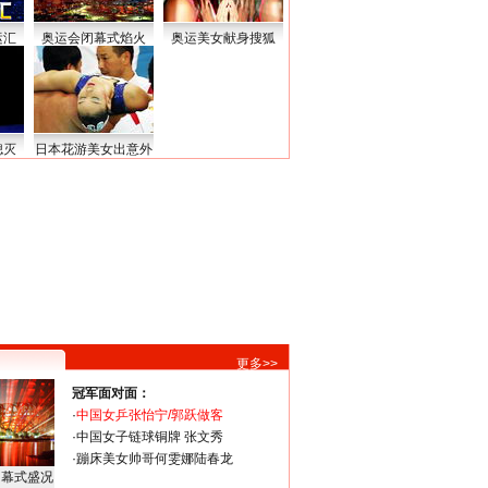
运汇
奥运会闭幕式焰火
奥运美女献身搜狐
熄灭
日本花游美女出意外
更多>>
冠军面对面：
·
中国女乒张怡宁/郭跃做客
·
中国女子链球铜牌 张文秀
·
蹦床美女帅哥何雯娜陆春龙
闭幕式盛况