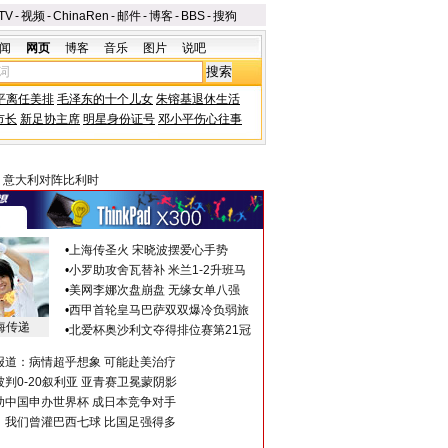
TV
-
视频
-
ChinaRen
-
邮件
-
博客
-
BBS
-
搜狗
闻
网页
博客
音乐
图片
说吧
平离任美排
毛泽东的十个儿女
朱镕基退休生活
市长
新足协主席
明星身份证号
邓小平伤心往事
>
意大利对阵比利时
•
上海传圣火 宋晓波摆爱心手势
•
小罗助攻舍瓦替补 米兰1-2升班马
•
美网李娜次盘崩盘 无缘女单八强
•
西甲首轮皇马巴萨双双爆冷负弱旅
海传递
•
北爱杯奥沙利文夺得排位赛第21冠
报道：病情超乎想象 可能赴美治疗
判0-20叙利亚 亚青赛卫冕蒙阴影
助中国申办世界杯 成日本竞争对手
：我们曾灌巴西七球 比国足强得多