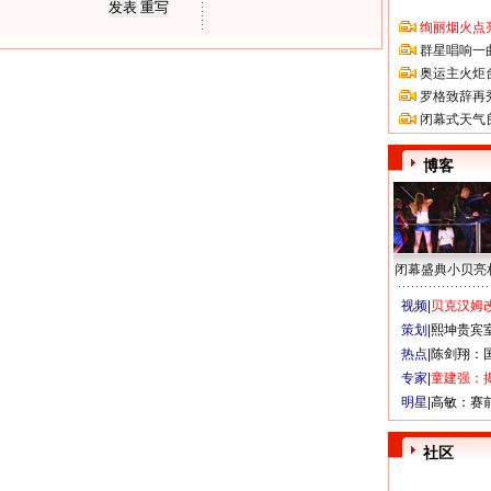
绚丽烟火点
群星唱响一
奥运主火炬
罗格致辞再
闭幕式天气
博客
闭幕盛典小贝亮
视频|
贝克汉姆改
策划|
熙坤贵宾
热点|
陈剑翔：
专家|
童建强：
明星|
高敏：赛
社区