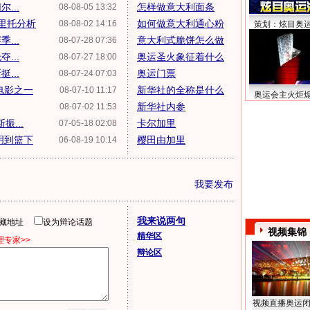
...
怎样做意大利面条
08-08-05 13:32
加里托分析
如何做意大利通心粉
08-08-02 14:16
策划：炫目奥
...
意大利式脆饼怎么做
08-07-28 07:36
...
奥运圣火象征着什么
08-07-27 18:00
...
奥运门票
08-07-24 07:03
电影之一
新华社的全称是什么
08-07-10 11:17
奥运会主火炬
新华社内参
08-07-02 11:53
...
卡尔加里
07-05-18 02:08
明到篮下
樱田由加里
06-08-19 10:14
我要发布
我来说两句
隐藏地址
设为辩论话题
视频集锦
精华区
专家>>
辩论区
视频直播奥运