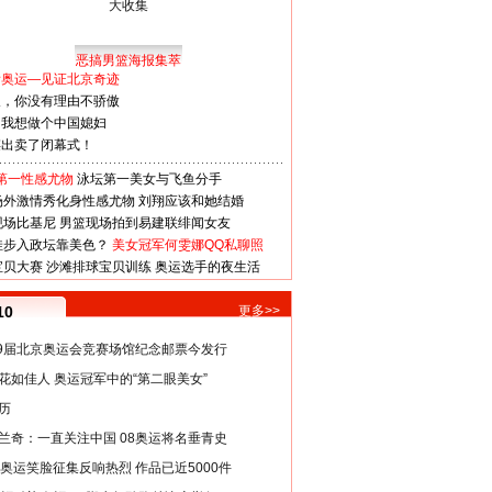
恶搞男篮海报集萃
看奥运—见证北京奇迹
人，你没有理由不骄傲
：我想做个中国媳妇
谋出卖了闭幕式！
第一性感尤物
泳坛第一美女与飞鱼分手
场外激情秀化身性感尤物
刘翔应该和她结婚
现场比基尼
男篮现场拍到易建联绯闻女友
娃步入政坛靠美色？
美女冠军何雯娜QQ私聊照
宝贝大赛
沙滩排球宝贝训练
奥运选手的夜生活
10
更多>>
29届北京奥运会竞赛场馆纪念邮票今发行
花如佳人 奥运冠军中的“第二眼美女”
历
兰奇：一直关注中国 08奥运将名垂青史
8奥运笑脸征集反响热烈 作品已近5000件