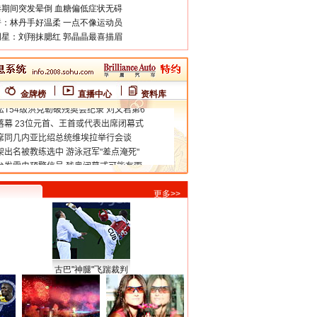
期间突发晕倒 血糖偏低症状无碍
：林丹手好温柔 一点不像运动员
星：刘翔抹腮红 郭晶晶最喜描眉
金牌榜
直播中心
资料库
更多>>
古巴"神腿"飞踹裁判