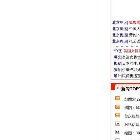
北京奥运
|
狐狐
北京奥运
|
中国
北京奥运
|
劳伦
北京奥运
|
张艺
YY图|
美国女排
曝光|
奥运女将
揭秘|
日本沙排
狠拍|
伊辛巴耶
场外|
民间奥运
新闻TOP
组图:第
组图：鲜
曾庆红简
对话萨马
组图：0