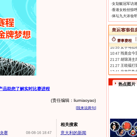
·
女划艇冠军访港
·
香港女粉丝惊呼
·
体坛九大浓妆明
赛事赛程
热点图片
产品助您了解实时比赛进程
(责任编辑：liumiaoyao)
[
我来说两句
]
相关搜索
4决赛
意大利的新闻
08-08-16 18:47