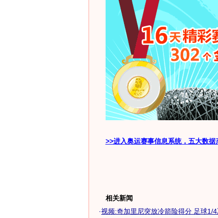
>>进入奥运赛事信息系统，五大数据
相关新闻
·
视频:奇加里尼突放冷箭险得分 足球1/