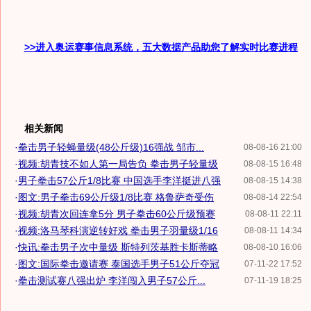
>>进入奥运赛事信息系统，五大数据产品助您了解实时比赛进程
相关新闻
·
拳击男子轻蝇量级(48公斤级)16强战 邹市...
08-08-16 21:00
·
视频:胡青技不如人第一局告负 拳击男子轻量级
08-08-15 16:48
·
男子拳击57公斤1/8比赛 中国选手李洋挺进八强
08-08-15 14:38
·
图文:男子拳击69公斤级1/8比赛 格鲁萨奇受伤
08-08-14 22:54
·
视频:胡青次回连拿5分 男子拳击60公斤级预赛
08-08-11 22:11
·
视频:洛马琴科演逆转好戏 拳击男子羽量级1/16
08-08-11 14:34
·
快讯:拳击男子次中量级 斯特列茨基胜卡斯蒂略
08-08-10 16:06
·
图文:国际拳击邀请赛 泰国选手男子51公斤夺冠
07-11-22 17:52
·
拳击测试赛八强出炉 李洋闯入男子57公斤...
07-11-19 18:25