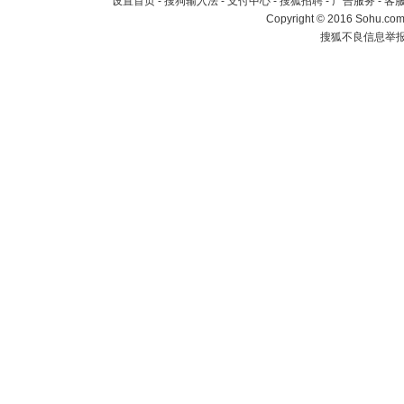
设置首页
-
搜狗输入法
-
支付中心
-
搜狐招聘
-
广告服务
-
客
Copyright
©
2016 Sohu.com 
搜狐不良信息举