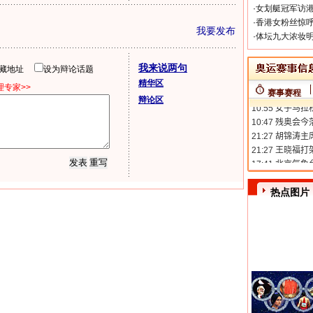
·
女划艇冠军访港
·
香港女粉丝惊呼
我要发布
·
体坛九大浓妆明
我来说两句
隐藏地址
设为辩论话题
精华区
专家>>
赛事赛程
辩论区
热点图片