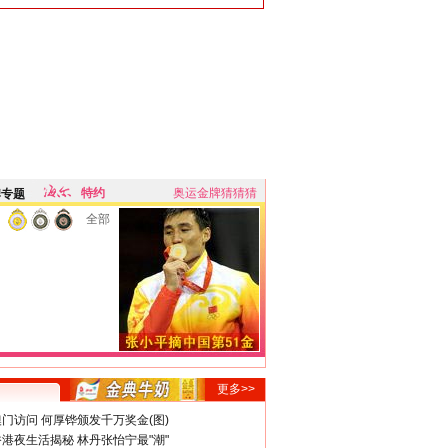
特约
奥运金牌猜猜猜
牌专题
全部
更多>>
门访问 何厚铧颁发千万奖金(图)
港夜生活揭秘 林丹张怡宁最"潮"