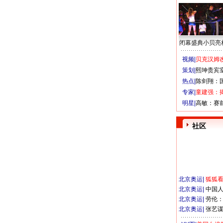
闭幕盛典小贝亮
视频|
贝克汉姆改
策划|
熙坤贵宾
热点|
陈剑翔：
专家|
童建强：
明星|
高敏：赛
社区
北京奥运
|
狐狐
北京奥运
|
中国
北京奥运
|
劳伦
北京奥运
|
张艺