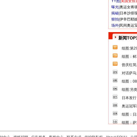
YY图|
美国女排
曝光|
奥运女将
揭秘|
日本沙排
狠拍|
伊辛巴耶
场外|
民间奥运
新闻TOP
组图:第
组图：鲜
曾庆红简
对话萨马
组图：0
组图:另
日本发行
奥运冠军
组图：日
组图：萨