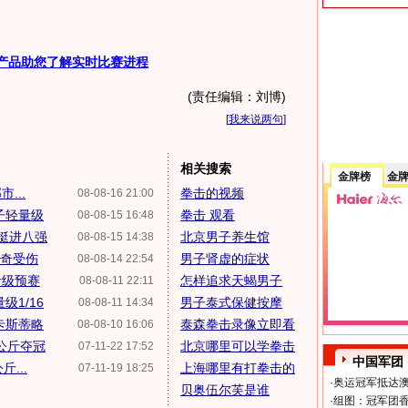
产品助您了解实时比赛进程
(责任编辑：刘博)
[
我来说两句
]
相关搜索
金牌榜
金
...
拳击的视频
08-08-16 21:00
子轻量级
拳击 观看
08-08-15 16:48
洋挺进八强
北京男子养生馆
08-08-15 14:38
萨奇受伤
男子肾虚的症状
08-08-14 22:54
斤级预赛
怎样追求天蝎男子
08-08-11 22:11
1/16
男子泰式保健按摩
08-08-11 14:34
卡斯蒂略
泰森拳击录像立即看
08-08-10 16:06
公斤夺冠
北京哪里可以学拳击
07-11-22 17:52
中国军团
...
上海哪里有打拳击的
07-11-19 18:25
·
奥运冠军抵达澳
贝奥伍尔芙是谁
·
组图：冠军团香