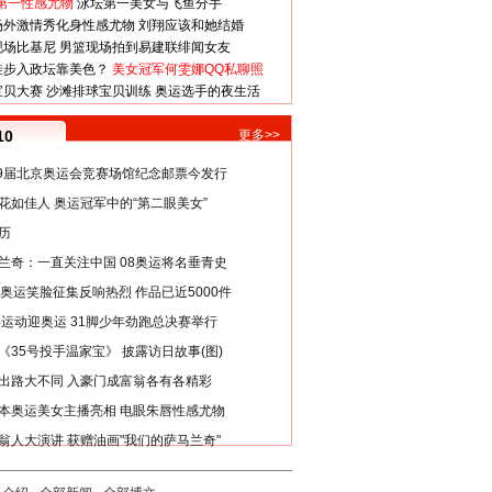
第一性感尤物
泳坛第一美女与飞鱼分手
场外激情秀化身性感尤物
刘翔应该和她结婚
现场比基尼
男篮现场拍到易建联绯闻女友
娃步入政坛靠美色？
美女冠军何雯娜QQ私聊照
宝贝大赛
沙滩排球宝贝训练
奥运选手的夜生活
10
更多>>
29届北京奥运会竞赛场馆纪念邮票今发行
花如佳人 奥运冠军中的“第二眼美女”
历
兰奇：一直关注中国 08奥运将名垂青史
8奥运笑脸征集反响热烈 作品已近5000件
类运动迎奥运 31脚少年劲跑总决赛举行
《35号投手温家宝》 披露访日故事(图)
出路大不同 入豪门成富翁各有各精彩
本奥运美女主播亮相 电眼朱唇性感尤物
翁人大演讲 获赠油画"我们的萨马兰奇"