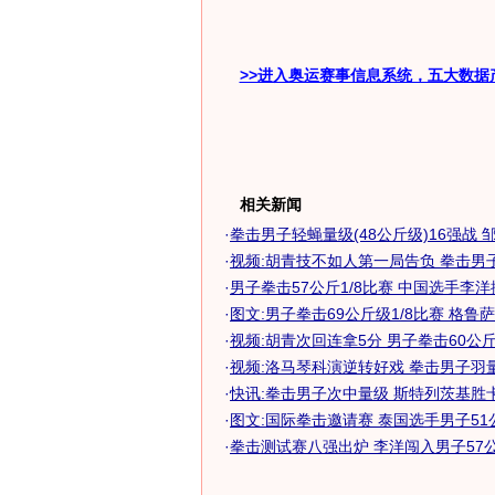
>>进入奥运赛事信息系统，五大数据
相关新闻
·
拳击男子轻蝇量级(48公斤级)16强战 邹市
·
视频:胡青技不如人第一局告负 拳击男
·
男子拳击57公斤1/8比赛 中国选手李
·
图文:男子拳击69公斤级1/8比赛 格鲁
·
视频:胡青次回连拿5分 男子拳击60公
·
视频:洛马琴科演逆转好戏 拳击男子羽量级
·
快讯:拳击男子次中量级 斯特列茨基胜
·
图文:国际拳击邀请赛 泰国选手男子51
·
拳击测试赛八强出炉 李洋闯入男子57公斤