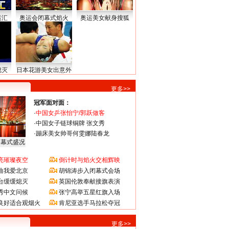
运汇
奥运会闭幕式焰火
奥运美女献身搜狐
熄灭
日本花游美女出意外
更多>>
冠军面对面：
·
中国女乒张怡宁/郭跃做客
·
中国女子链球铜牌 张文秀
·
蹦床美女帅哥何雯娜陆春龙
闭幕式盛况
亮璀璨夜空
倒计时与焰火交相辉映
曲我爱北京
胡锦涛步入闭幕式会场
台缓缓熄灭
英国伦敦奉献接旗表演
秀中文问候
张宁高举五星红旗入场
良好适合观烟火
肯尼亚选手马拉松夺冠
更多>>