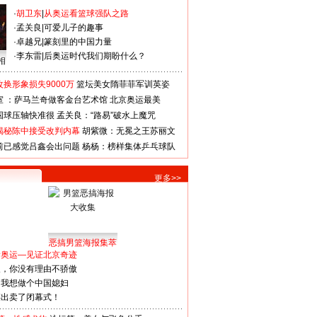
·
胡卫东
|
从奥运看篮球强队之路
·
孟关良
|
可爱儿子的趣事
·
卓越兄
|
篆刻里的中国力量
·
李东雷
|
后奥运时代我们期盼什么？
相
换形象损失9000万
篮坛美女隋菲菲军训英姿
室 ：萨马兰奇做客金台艺术馆
北京奥运最美
国球压轴快准很
孟关良：“路易”破水上魔咒
揭秘陈中接受改判内幕
胡紫微：无冕之王苏丽文
前已感觉吕鑫会出问题
杨杨：榜样集体乒乓球队
更多>>
恶搞男篮海报集萃
看奥运—见证北京奇迹
人，你没有理由不骄傲
：我想做个中国媳妇
谋出卖了闭幕式！