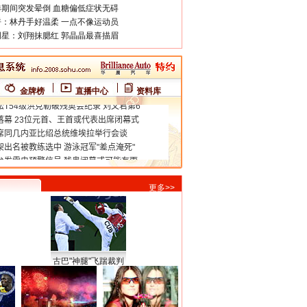
期间突发晕倒 血糖偏低症状无碍
：林丹手好温柔 一点不像运动员
星：刘翔抹腮红 郭晶晶最喜描眉
金牌榜
直播中心
资料库
更多>>
古巴"神腿"飞踹裁判