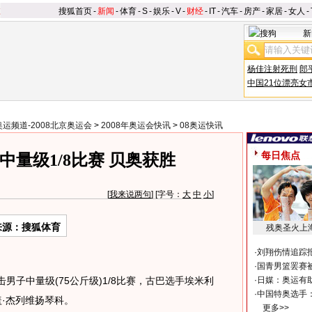
搜狐首页
-
新闻
-
体育
-
S
-
娱乐
-
V
-
财经
-
IT
-
汽车
-
房产
-
家居
-
女人
-
新
杨佳注射死刑
郎
中国21位漂亮女
奥运频道-2008北京奥运会
>
2008年奥运会快讯
>
08奥运快讯
每日焦点
量级1/8比赛 贝奥获胜
[
我来说两句
] [字号：
大
中
小
]
来源：搜狐体育
残奥圣火上
·
刘翔伤情追踪
·
国青男篮罢赛被
男子中量级(75公斤级)1/8比赛，古巴选手埃米利
·
日媒：奥运有
·
中国特奥选手
盖·杰列维扬琴科。
更多>>