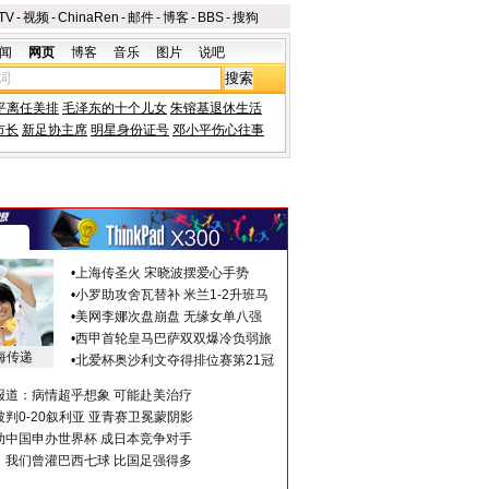
TV
-
视频
-
ChinaRen
-
邮件
-
博客
-
BBS
-
搜狗
闻
网页
博客
音乐
图片
说吧
平离任美排
毛泽东的十个儿女
朱镕基退休生活
市长
新足协主席
明星身份证号
邓小平伤心往事
•
上海传圣火 宋晓波摆爱心手势
•
小罗助攻舍瓦替补 米兰1-2升班马
•
美网李娜次盘崩盘 无缘女单八强
•
西甲首轮皇马巴萨双双爆冷负弱旅
海传递
•
北爱杯奥沙利文夺得排位赛第21冠
报道：病情超乎想象 可能赴美治疗
判0-20叙利亚 亚青赛卫冕蒙阴影
助中国申办世界杯 成日本竞争对手
：我们曾灌巴西七球 比国足强得多