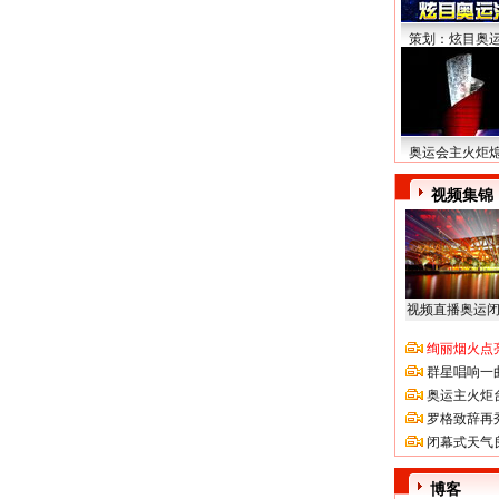
策划：炫目奥
奥运会主火炬
视频集锦
视频直播奥运
绚丽烟火点
群星唱响一
奥运主火炬
罗格致辞再
闭幕式天气
博客