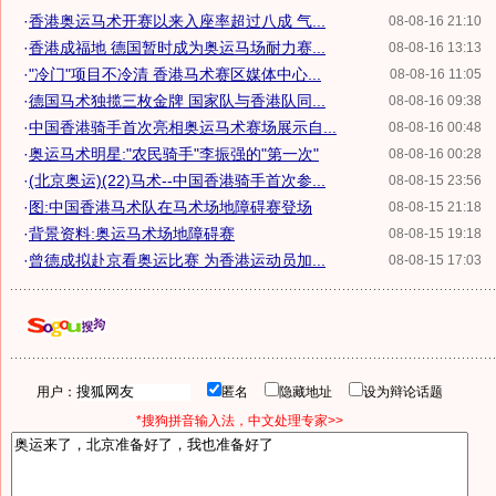
·
香港奥运马术开赛以来入座率超过八成 气...
08-08-16 21:10
·
香港成福地 德国暂时成为奥运马场耐力赛...
08-08-16 13:13
·
"冷门"项目不冷清 香港马术赛区媒体中心...
08-08-16 11:05
·
德国马术独揽三枚金牌 国家队与香港队同...
08-08-16 09:38
·
中国香港骑手首次亮相奥运马术赛场展示自...
08-08-16 00:48
·
奥运马术明星:"农民骑手"李振强的"第一次"
08-08-16 00:28
·
(北京奥运)(22)马术--中国香港骑手首次参...
08-08-15 23:56
·
图:中国香港马术队在马术场地障碍赛登场
08-08-15 21:18
·
背景资料:奥运马术场地障碍赛
08-08-15 19:18
·
曾德成拟赴京看奥运比赛 为香港运动员加...
08-08-15 17:03
用户：
匿名
隐藏地址
设为辩论话题
*搜狗拼音输入法，中文处理专家>>