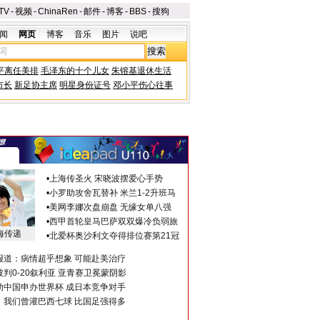
TV
-
视频
-
ChinaRen
-
邮件
-
博客
-
BBS
-
搜狗
闻
网页
博客
音乐
图片
说吧
平离任美排
毛泽东的十个儿女
朱镕基退休生活
市长
新足协主席
明星身份证号
邓小平伤心往事
•
上海传圣火 宋晓波摆爱心手势
•
小罗助攻舍瓦替补 米兰1-2升班马
•
美网李娜次盘崩盘 无缘女单八强
•
西甲首轮皇马巴萨双双爆冷负弱旅
海传递
•
北爱杯奥沙利文夺得排位赛第21冠
报道：病情超乎想象 可能赴美治疗
判0-20叙利亚 亚青赛卫冕蒙阴影
助中国申办世界杯 成日本竞争对手
：我们曾灌巴西七球 比国足强得多