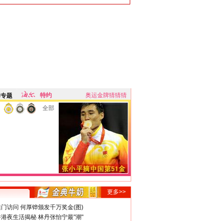
特约
奥运金牌猜猜猜
牌专题
全部
更多>>
门访问 何厚铧颁发千万奖金(图)
港夜生活揭秘 林丹张怡宁最"潮"