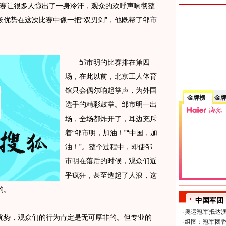
赛让很多人惊出了一身冷汗，观众的欢呼声响彻整
优势在这次比赛中像一把“双刃剑”，他既帮了邹市
邹市明的比赛排在第四
场，在此以前，北京工人体育
馆只会偶尔响起掌声，为外国
金牌榜
金
选手的精彩鼓掌。邹市明一出
场，全场都炸开了，耳边充斥
着“邹市明，加油！”“中国，加
油！”。整个过程中，即使邹
市明在落后的时候，观众们近
乎疯狂，甚至造起了人浪，这
的。
中国军团
·
奥运冠军抵达澳
势，观众们的行为肯定是无可厚非的。但专业的
·
组图：冠军团香