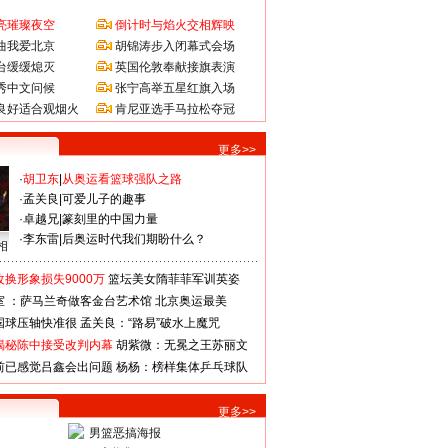
亮璀璨夜空
倒计时与焰火交相辉映
曲我爱北京
胡锦涛步入闭幕式会场
台缓缓熄灭
英国伦敦奉献接旗表演
秀中文问候
张宁高举五星红旗入场
良好适合观烟火
肯尼亚选手马拉松夺冠
更多>>
·
胡卫东
|
从奥运看篮球强队之路
·
孟关良
|
可爱儿子的趣事
·
卓越兄
|
篆刻里的中国力量
·
李东雷
|
后奥运时代我们期盼什么？
相
换形象损失9000万
篮坛美女隋菲菲军训英姿
室 ：萨马兰奇做客金台艺术馆
北京奥运最美
国球压轴快准很
孟关良：“路易”破水上魔咒
揭秘陈中接受改判内幕
胡紫微：无冕之王苏丽文
前已感觉吕鑫会出问题
杨杨：榜样集体乒乓球队
更多>>