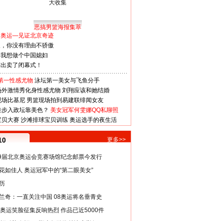
恶搞男篮海报集萃
看奥运—见证北京奇迹
人，你没有理由不骄傲
：我想做个中国媳妇
谋出卖了闭幕式！
第一性感尤物
泳坛第一美女与飞鱼分手
场外激情秀化身性感尤物
刘翔应该和她结婚
现场比基尼
男篮现场拍到易建联绯闻女友
娃步入政坛靠美色？
美女冠军何雯娜QQ私聊照
宝贝大赛
沙滩排球宝贝训练
奥运选手的夜生活
10
更多>>
29届北京奥运会竞赛场馆纪念邮票今发行
花如佳人 奥运冠军中的“第二眼美女”
历
兰奇：一直关注中国 08奥运将名垂青史
8奥运笑脸征集反响热烈 作品已近5000件