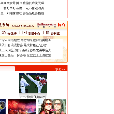
期间突发晕倒 血糖偏低症状无碍
：林丹手好温柔 一点不像运动员
星：刘翔抹腮红 郭晶晶最喜描眉
金牌榜
直播中心
资料库
更多>>
古巴"神腿"飞踹裁判