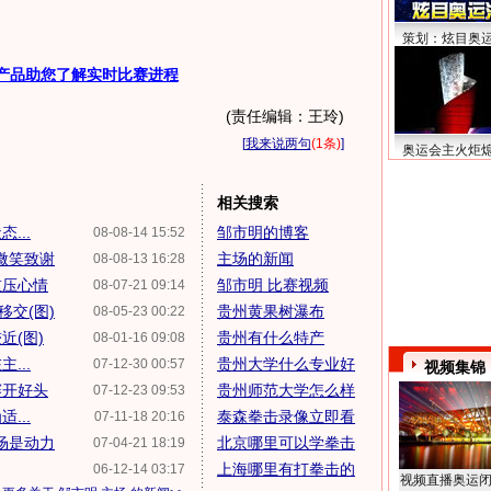
策划：炫目奥
产品助您了解实时比赛进程
(责任编辑：王玲)
[
我来说两句
(1条)
]
奥运会主火炬
相关搜索
...
邹市明的博客
08-08-14 15:52
为微笑致谢
主场的新闻
08-08-13 16:28
重压心情
邹市明 比赛视频
08-07-21 09:14
交(图)
贵州黄果树瀑布
08-05-23 00:22
近(图)
贵州有什么特产
08-01-16 09:08
...
贵州大学什么专业好
07-12-30 00:57
视频集锦
赛开好头
贵州师范大学怎么样
07-12-23 09:53
...
泰森拳击录像立即看
07-11-18 20:16
场是动力
北京哪里可以学拳击
07-04-21 18:19
上海哪里有打拳击的
06-12-14 03:17
视频直播奥运