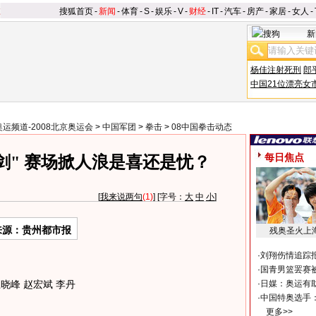
搜狐首页
-
新闻
-
体育
-
S
-
娱乐
-
V
-
财经
-
IT
-
汽车
-
房产
-
家居
-
女人
-
新
杨佳注射死刑
郎
中国21位漂亮女
奥运频道-2008北京奥运会
>
中国军团
>
拳击
>
08中国拳击动态
每日焦点
剑" 赛场掀人浪是喜还是忧？
[
我来说两句
(1)
] [字号：
大
中
小
]
来源：贵州都市报
残奥圣火上
·
刘翔伤情追踪
·
国青男篮罢赛被
峰 赵宏斌 李丹
·
日媒：奥运有
·
中国特奥选手
更多>>