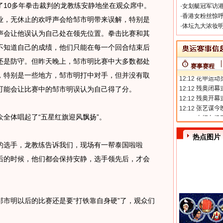
了10多年拳击裁判的龙教练安静地坐在观众席中。
·
女划艇冠军访港
·
香港女粉丝惊呼
业，无休止的欢呼声会给邹市明带来误解，特别是
·
体坛九大浓妆明
声会让他误认为自己处在领先位置。拳击比赛和其
不知道自己的成绩，他们只能在每一个回合结束后
还是防守。但昨天晚上，邹市明比赛中大多数都处
赛事赛程
，特别是一些地方，邹市明打中对手，但并没有取
可能会让比赛中的邹市明误认为自己得了分。
体唱起了“五星红旗迎风飘扬”。
热点图片
选手，龙教练告诉我们，现场有一帮泰国啦啦
后的时候，他们都会保持安静，选手领先后，才会
明以后的比赛还是要“打铁靠自身硬”了，观众们