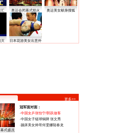
运汇
奥运会闭幕式焰火
奥运美女献身搜狐
熄灭
日本花游美女出意外
更多>>
冠军面对面：
·
中国女乒张怡宁/郭跃做客
·
中国女子链球铜牌 张文秀
·
蹦床美女帅哥何雯娜陆春龙
闭幕式盛况