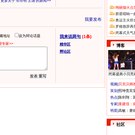
更多关于
邹市明 主场
的新闻>>
绚丽烟火点
群星唱响一
我要发布
奥运主火炬
罗格致辞再
闭幕式天气
隐藏地址
设为辩论话题
我来说两句
(1条)
专家>>
精华区
博客
辩论区
闭幕盛典小贝亮
视频|
贝克汉姆改
策划|
熙坤贵宾
热点|
陈剑翔：
专家|
童建强：
明星|
高敏：赛
社区