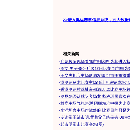
>>进入奥运赛事信息系统，五大数据
相关新闻
·
启蒙教练现场看邹市明比赛 为其进入状态
·
图文:男子48公斤级1/16比赛 邹市明
·
王义夫担心主场影响发挥 邹市明难掩
·
港奥运马术比赛主场预计月底完成场地移
·
香港奥运村选址帝都酒店 离比赛主场较
·
奥尼尔否认球队客场龙 坚称球员喜欢在主
·
雄鹿主场气氛热烈 阿联精准中投为比
·
李洋坦言主场作战舒服 比赛目的只是为适
·
专访拳王邹市明:背着父母练拳去 08主
·
邹市明拳击比赛夺魁(图)