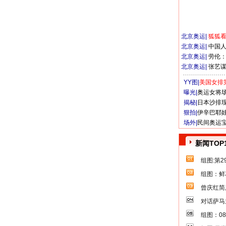
北京奥运
|
狐狐
北京奥运
|
中国
北京奥运
|
劳伦
北京奥运
|
张艺
YY图|
美国女排
曝光|
奥运女将
揭秘|
日本沙排
狠拍|
伊辛巴耶
场外|
民间奥运
新闻TOP
组图:第
组图：鲜
曾庆红简
对话萨马
组图：0