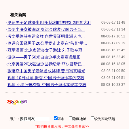
相关新闻
·
奥运男子足球决出四强 比利时逆转3-2胜意大利
08-08-17 11:48
·
盖伊半决赛被淘汰 奥运金牌梦仅剩男子百...
08-08-17 11:34
·
考文垂终获奥运金牌 向世界证明非洲人也...
08-08-17 10:52
·
奥运会田径男子20公里竞走比赛在"鸟巢"举...
08-08-17 09:19
·
冠军漫画:北京奥运会女子游泳 刘子歌夺冠
08-08-16 15:45
·
游泳——男子50米自由泳半决赛赛况组图
08-08-15 22:49
·
北京奥运20次破游泳世界纪录 菲尔普斯已...
08-08-15 18:05
·
张琳夺中国男子游泳首枚奖牌 昔日写真曝光
08-08-11 09:50
·
视频:10日回顾-振奋 中国男子游泳零的突破
08-08-11 06:51
·
视频:小将张琳夺银 中国男子游泳实现零突破
08-08-10 23:37
用户：
匿名
隐藏地址
设为辩论话题
*搜狗拼音输入法，中文处理专家>>