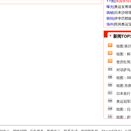
YY图|
美国女排
曝光|
奥运女将
揭秘|
日本沙排
狠拍|
伊辛巴耶
场外|
民间奥运
新闻TOP
组图:第
组图：鲜
曾庆红简
对话萨马
组图：0
组图:另
日本发行
奥运冠军
组图：日
组图：萨