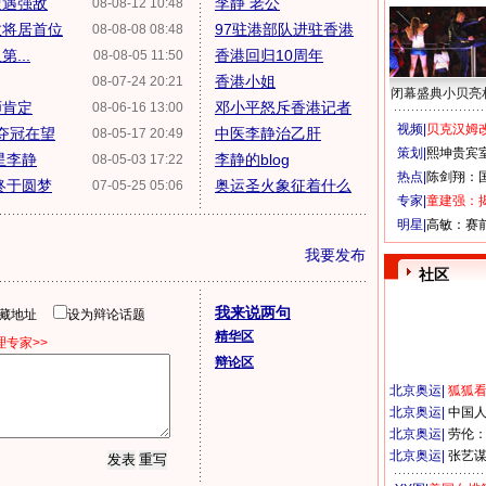
遭遇强敌
李静 老公
08-08-12 10:48
数将居首位
97驻港部队进驻香港
08-08-08 08:48
...
香港回归10周年
08-08-05 11:50
香港小姐
08-07-24 20:21
闭幕盛典小贝亮
师肯定
邓小平怒斥香港记者
08-06-16 13:00
视频|
贝克汉姆改
静夺冠在望
中医李静治乙肝
08-05-17 20:49
策划|
熙坤贵宾
星李静
李静的blog
08-05-03 17:22
热点|
陈剑翔：
终于圆梦
奥运圣火象征着什么
07-05-25 05:06
专家|
童建强：
明星|
高敏：赛
我要发布
社区
我来说两句
隐藏地址
设为辩论话题
精华区
专家>>
辩论区
北京奥运
|
狐狐
北京奥运
|
中国
北京奥运
|
劳伦
北京奥运
|
张艺