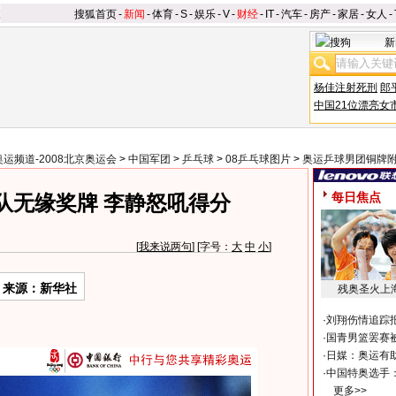
搜狐首页
-
新闻
-
体育
-
S
-
娱乐
-
V
-
财经
-
IT
-
汽车
-
房产
-
家居
-
女人
-
新
杨佳注射死刑
郎
中国21位漂亮女
奥运频道-2008北京奥运会
>
中国军团
>
乒乓球
>
08乒乓球图片
>
奥运乒球男团铜牌
每日焦点
队无缘奖牌 李静怒吼得分
[
我来说两句
] [字号：
大
中
小
]
来源：新华社
残奥圣火上
·
刘翔伤情追踪
·
国青男篮罢赛被
·
日媒：奥运有
·
中国特奥选手
更多>>