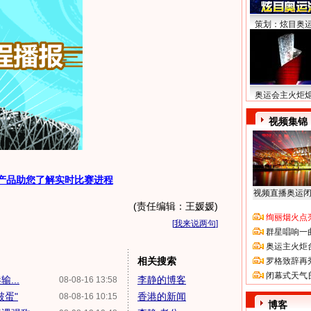
策划：炫目奥
奥运会主火炬
视频集锦
产品助您了解实时比赛进程
视频直播奥运
(责任编辑：王媛媛)
绚丽烟火点
[
我来说两句
]
群星唱响一
奥运主火炬
相关搜索
罗格致辞再
闭幕式天气
...
李静的博客
08-08-16 13:58
破蛋"
香港的新闻
08-08-16 10:15
博客