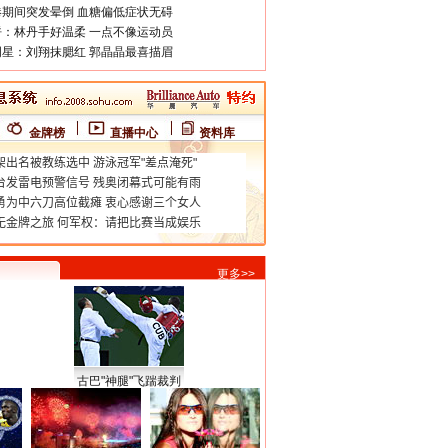
期间突发晕倒 血糖偏低症状无碍
：林丹手好温柔 一点不像运动员
星：刘翔抹腮红 郭晶晶最喜描眉
金牌榜
直播中心
资料库
更多>>
古巴"神腿"飞踹裁判