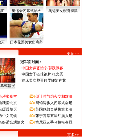
运汇
奥运会闭幕式焰火
奥运美女献身搜狐
熄灭
日本花游美女出意外
更多>>
冠军面对面：
·
中国女乒张怡宁/郭跃做客
·
中国女子链球铜牌 张文秀
·
蹦床美女帅哥何雯娜陆春龙
闭幕式盛况
亮璀璨夜空
倒计时与焰火交相辉映
曲我爱北京
胡锦涛步入闭幕式会场
台缓缓熄灭
英国伦敦奉献接旗表演
秀中文问候
张宁高举五星红旗入场
良好适合观烟火
肯尼亚选手马拉松夺冠
更多>>