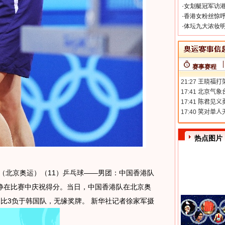
·
女划艇冠军访港
·
香港女粉丝惊呼
·
体坛九大浓妆明
赛事赛程
热点图片
日 （北京奥运）（11）乒乓球——男团：中国香港队
李静在比赛中庆祝得分。当日，中国香港队在北京奥
比3负于韩国队，无缘奖牌。 新华社记者徐家军摄