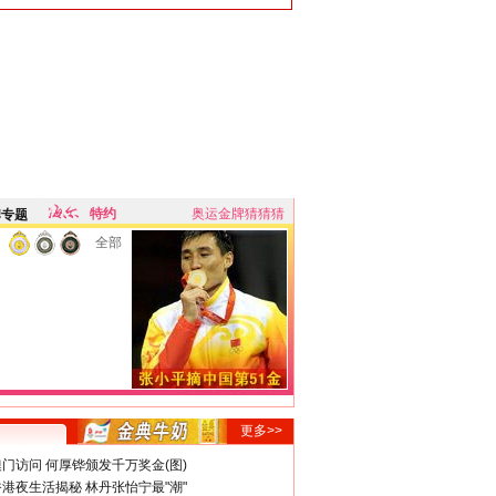
特约
奥运金牌猜猜猜
牌专题
全部
更多>>
门访问 何厚铧颁发千万奖金(图)
港夜生活揭秘 林丹张怡宁最"潮"