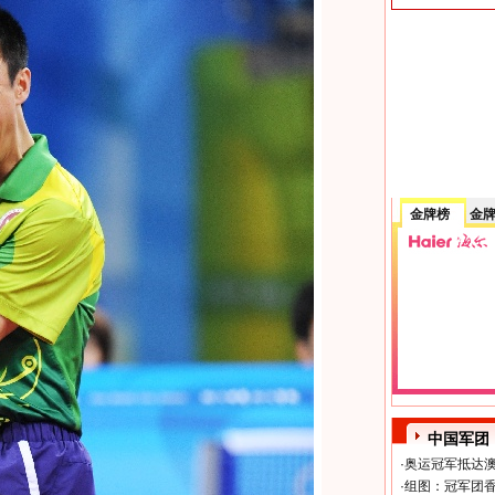
金牌榜
金
中国军团
·
奥运冠军抵达澳
·
组图：冠军团香