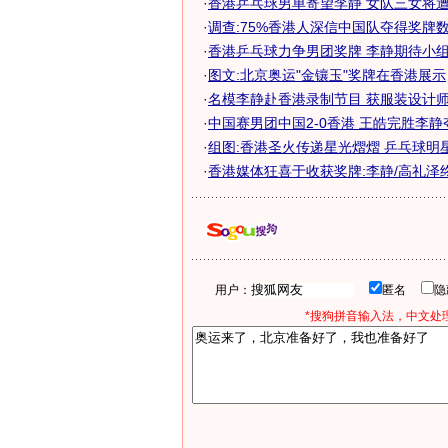
·
香港乒乓球男单寄望李静 女队三女将
·
调查:75%香港人深信中国队夺得奖牌
·
香港乒乓球力争男团奖牌 李静期待小组第
·
图文:北京奥运"金镶玉"奖牌在香港展示
·
名模李静赴香港录制节目 获服装设计
·
中国赛男团中国2-0香港 王皓完胜李
·
组图:香港圣火传递星光熠熠 乒乓球明
·
香港媒体狂喜于收获奖牌:李静/高礼泽
用户：
匿名
*搜狗拼音输入法，中文处理