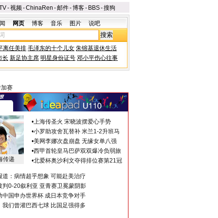
TV
-
视频
-
ChinaRen
-
邮件
-
博客
-
BBS
-
搜狗
闻
网页
博客
音乐
图片
说吧
平离任美排
毛泽东的十个儿女
朱镕基退休生活
市长
新足协主席
明星身份证号
邓小平伤心往事
附加赛
•
上海传圣火 宋晓波摆爱心手势
•
小罗助攻舍瓦替补 米兰1-2升班马
•
美网李娜次盘崩盘 无缘女单八强
•
西甲首轮皇马巴萨双双爆冷负弱旅
海传递
•
北爱杯奥沙利文夺得排位赛第21冠
报道：病情超乎想象 可能赴美治疗
判0-20叙利亚 亚青赛卫冕蒙阴影
助中国申办世界杯 成日本竞争对手
：我们曾灌巴西七球 比国足强得多