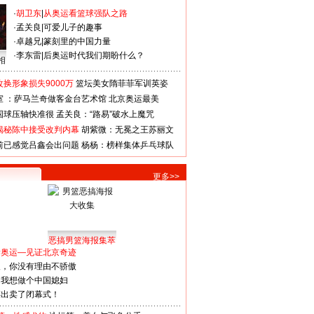
·
胡卫东
|
从奥运看篮球强队之路
·
孟关良
|
可爱儿子的趣事
·
卓越兄
|
篆刻里的中国力量
·
李东雷
|
后奥运时代我们期盼什么？
相
换形象损失9000万
篮坛美女隋菲菲军训英姿
室 ：萨马兰奇做客金台艺术馆
北京奥运最美
国球压轴快准很
孟关良：“路易”破水上魔咒
揭秘陈中接受改判内幕
胡紫微：无冕之王苏丽文
前已感觉吕鑫会出问题
杨杨：榜样集体乒乓球队
更多>>
恶搞男篮海报集萃
看奥运—见证北京奇迹
人，你没有理由不骄傲
：我想做个中国媳妇
谋出卖了闭幕式！