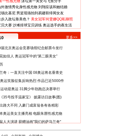
第一性感尤物
泳坛第一美女与飞鱼分手
场外激情秀化身性感尤物
刘翔应该和她结婚
现场比基尼
男篮现场拍到易建联绯闻女友
娃步入政坛靠美色？
美女冠军何雯娜QQ私聊照
宝贝大赛
沙滩排球宝贝训练
奥运选手的夜生活
10
更多>>
29届北京奥运会竞赛场馆纪念邮票今发行
花如佳人 奥运冠军中的“第二眼美女”
历
兰奇：一直关注中国 08奥运将名垂青史
8奥运笑脸征集反响热烈 作品已近5000件
类运动迎奥运 31脚少年劲跑总决赛举行
《35号投手温家宝》 披露访日故事(图)
出路大不同 入豪门成富翁各有各精彩
本奥运美女主播亮相 电眼朱唇性感尤物
翁人大演讲 获赠油画"我们的萨马兰奇"