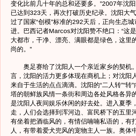
变化比前几十年的总和还要多。”2007年沈
已达到323天，再次打破历史纪录。沈阳大
过了国家“创模”标准的292天后，正向生态
进。巴西记者Marcos对沈阳赞不绝口：“这
大都市，干净、漂亮、满眼都是绿色，这里
尚的。”
奥足赛给了沈阳人一个亲近家乡的契机。
言，沈阳的活力更多体现在商机上；对沈阳
来自于生活的点点滴滴。沈阳的“二人转”“转
塔的朝鲜族风情一条街和周边各处风格各异
是沈阳人夜间娱乐休闲的好去处。进入夏季
走，人们会选择到浑河边、富民桥下的五里
有坐着把酒临风的，有情侣喃喃私语的，有
人，有带着爱犬兜风的宠物主人一族。奥体