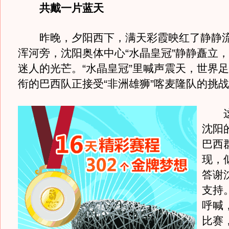
共戴一片蓝天
昨晚，夕阳西下，满天彩霞映红了静静流
浑河旁，沈阳奥体中心“水晶皇冠”静静矗立
迷人的光芒。“水晶皇冠”里喊声震天，世界
衔的巴西队正接受“非洲雄狮”喀麦隆队的挑
这
沈阳
巴西
现，
答谢
支持
呼喊
比赛