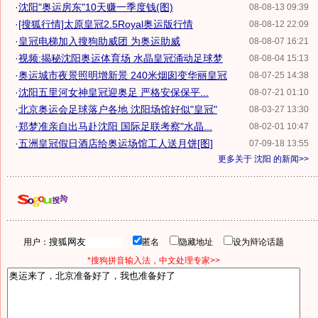
·
沈阳"奥运房东"10天赚一季度钱(图)
08-08-13 09:39
·
[搜狐行情]太原皇冠2.5Royal奥运版行情
08-08-12 22:09
·
皇冠电梯加入搜狗助威团 为奥运助威
08-08-07 16:21
·
视频:揭秘沈阳奥运体育场 水晶皇冠涌动足球梦
08-08-04 15:13
·
奥运城市夜景照明增新景 240米烟囱变华丽皇冠
08-07-25 14:38
·
沈阳五里河女神皇冠迎奥足 严格安保保平...
08-07-21 01:10
·
北京奥运会足球落户各地 沈阳场馆好似"皇冠"
08-03-27 13:30
·
郑梦准亲自出马赴沈阳 国际足联考察"水晶...
08-02-01 10:47
·
五洲皇冠假日酒店给奥运场馆工人送月饼[图]
07-09-18 13:55
更多关于
沈阳
的新闻>>
用户：
匿名
隐藏地址
设为辩论话题
*搜狗拼音输入法，中文处理专家>>