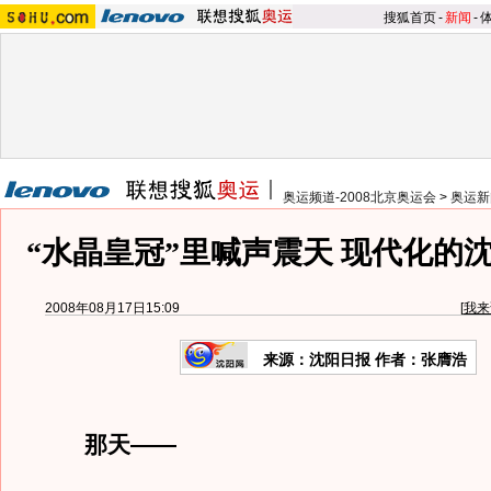
搜狐首页
-
新闻
-
奥运频道-2008北京奥运会
>
奥运新
“水晶皇冠”里喊声震天 现代化的
2008年08月17日15:09
[
我来
来源：沈阳日报 作者：张膺浩
那天——