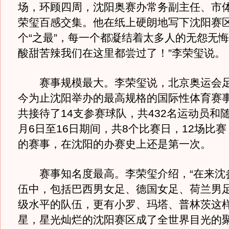
场，环顾四周，沈阳奥赛办常务副主任、市
荣玺百感交集。他在纸上硬朗地写下沈阳赛
个“之最”，每一个都凝结着太多人的无怨无悔
酸甜苦辣我们在这里都尝过了！”李荣玺说。
赛事规模最大。李荣玺说，北京奥运会足
今为止沈阳举办的最高规格的国际性体育赛
共接待了14支参赛球队，共432名运动员和
月6日至16日期间，共8个比赛日，12场比
的赛事，在沈阳的办赛史上还是第一次。
赛事知名度最高。李荣玺介绍，“在来沈参
伍中，包括巴西男女足、德国女足、荷兰男
级水平的队伍，更有小罗、玛塔、普林茨这
星，星光灿烂的沈阳赛区成了全世界目光的聚