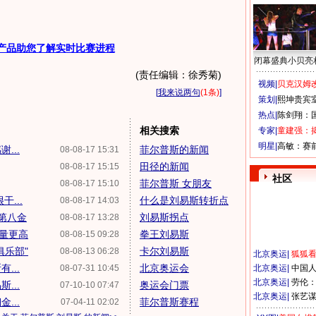
产品助您了解实时比赛进程
闭幕盛典小贝亮
(责任编辑：徐秀菊)
视频|
贝克汉姆改
[
我来说两句
(1条)
]
策划|
熙坤贵宾
热点|
陈剑翔：
相关搜索
专家|
童建强：
明星|
高敏：赛
...
菲尔普斯的新闻
08-08-17 15:31
田径的新闻
08-08-17 15:15
社区
菲尔普斯 女朋友
08-08-17 15:10
...
什么是刘易斯转折点
08-08-17 14:03
得第八金
刘易斯拐点
08-08-17 13:28
金量更高
拳王刘易斯
08-08-15 09:28
俱乐部"
卡尔刘易斯
08-08-13 06:28
北京奥运
|
狐狐
...
北京奥运会
08-07-31 10:45
北京奥运
|
中国
北京奥运
|
劳伦
...
奥运会门票
07-10-10 07:47
北京奥运
|
张艺
...
菲尔普斯赛程
07-04-11 02:02