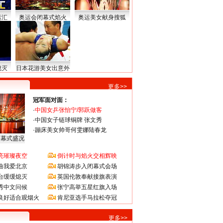
运汇
奥运会闭幕式焰火
奥运美女献身搜狐
熄灭
日本花游美女出意外
更多>>
冠军面对面：
·
中国女乒张怡宁/郭跃做客
·
中国女子链球铜牌 张文秀
·
蹦床美女帅哥何雯娜陆春龙
闭幕式盛况
亮璀璨夜空
倒计时与焰火交相辉映
曲我爱北京
胡锦涛步入闭幕式会场
台缓缓熄灭
英国伦敦奉献接旗表演
秀中文问候
张宁高举五星红旗入场
良好适合观烟火
肯尼亚选手马拉松夺冠
更多>>