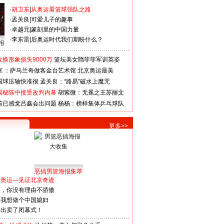
·
胡卫东
|
从奥运看篮球强队之路
·
孟关良
|
可爱儿子的趣事
·
卓越兄
|
篆刻里的中国力量
·
李东雷
|
后奥运时代我们期盼什么？
相
换形象损失9000万
篮坛美女隋菲菲军训英姿
室 ：萨马兰奇做客金台艺术馆
北京奥运最美
国球压轴快准很
孟关良：“路易”破水上魔咒
揭秘陈中接受改判内幕
胡紫微：无冕之王苏丽文
前已感觉吕鑫会出问题
杨杨：榜样集体乒乓球队
更多>>
恶搞男篮海报集萃
看奥运—见证北京奇迹
人，你没有理由不骄傲
：我想做个中国媳妇
谋出卖了闭幕式！