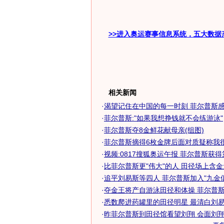
>>进入奥运赛事信息系统，五大数据
相关新闻
·
渴望记住在中国的每一时刻 菲尔普斯感谢
·
菲尔普斯:"如果我想挣钱就不会练游泳"
·
菲尔普斯夺8金鲜花献母亲(组图)
·
菲尔普斯摘得6枚金牌后面对质疑称我很干
·
视频:0817搜狐奥运午报 菲尔普斯获
·
比菲尔普斯更"伟大"的人 田径场上含
·
追平刘易斯等四人 菲尔普斯加入"九金
·
夺金王将产自游泳田径和体操 菲尔普斯有
·
悉数爬进药罐里的田径明星 最清白刘易斯
·
昨菲尔普斯到田径馆看望刘翔 会面刘翔金