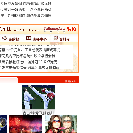
期间突发晕倒 血糖偏低症状无碍
：林丹手好温柔 一点不像运动员
星：刘翔抹腮红 郭晶晶最喜描眉
金牌榜
直播中心
资料库
更多>>
古巴"神腿"飞踹裁判