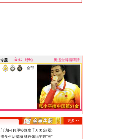
特约
奥运金牌猜猜猜
牌专题
全部
更多>>
门访问 何厚铧颁发千万奖金(图)
港夜生活揭秘 林丹张怡宁最"潮"