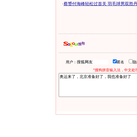
·
蔡赟付海峰轻松过首关 羽毛球男双胜丹麦
用户：
匿名
*搜狗拼音输入法，中文处理