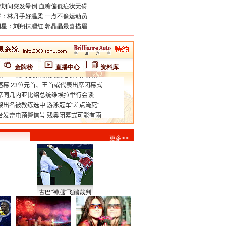
期间突发晕倒 血糖偏低症状无碍
：林丹手好温柔 一点不像运动员
星：刘翔抹腮红 郭晶晶最喜描眉
金牌榜
直播中心
资料库
更多>>
古巴"神腿"飞踹裁判