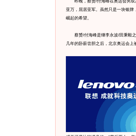
昨晚，蔡赟/付海峰在奥运会男双决
亚万，屈居亚军。虽然只是一块银牌
崛起的希望。
蔡赟/付海峰是继李永波/田秉毅之
几年的卧薪尝胆之后，北京奥运会上