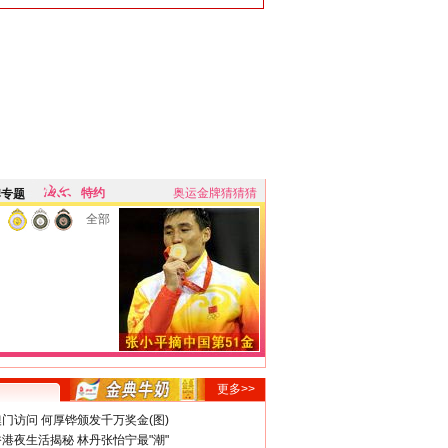
特约
奥运金牌猜猜猜
牌专题
全部
更多>>
门访问 何厚铧颁发千万奖金(图)
港夜生活揭秘 林丹张怡宁最"潮"