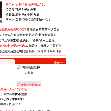
·
胡卫东
|
从奥运看篮球强队之路
·
孟关良
|
可爱儿子的趣事
·
卓越兄
|
篆刻里的中国力量
·
李东雷
|
后奥运时代我们期盼什么？
相
换形象损失9000万
篮坛美女隋菲菲军训英姿
室 ：萨马兰奇做客金台艺术馆
北京奥运最美
国球压轴快准很
孟关良：“路易”破水上魔咒
揭秘陈中接受改判内幕
胡紫微：无冕之王苏丽文
前已感觉吕鑫会出问题
杨杨：榜样集体乒乓球队
更多>>
恶搞男篮海报集萃
看奥运—见证北京奇迹
人，你没有理由不骄傲
：我想做个中国媳妇
谋出卖了闭幕式！