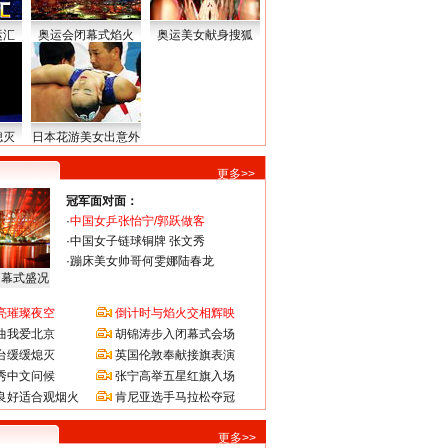
运汇
奥运会闭幕式焰火
奥运美女献身搜狐
熄灭
日本花游美女出意外
更多>>
冠军面对面：
·
中国女乒张怡宁/郭跃做客
·
中国女子链球铜牌 张文秀
·
蹦床美女帅哥何雯娜陆春龙
闭幕式盛况
亮璀璨夜空
倒计时与焰火交相辉映
曲我爱北京
胡锦涛步入闭幕式会场
台缓缓熄灭
英国伦敦奉献接旗表演
秀中文问候
张宁高举五星红旗入场
良好适合观烟火
肯尼亚选手马拉松夺冠
更多>>