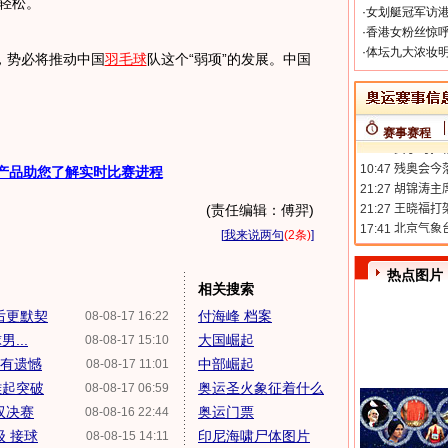
轻松。
·
女划艇冠军访港
·
香港女粉丝惊呼
·
体坛九大浓妆明
势必将推动中国
羽毛球
队这个“弱项”的发展。中国
赛事赛程
产品助您了解实时比赛进程
(责任编辑：傅羿)
[
我来说两句
(2条)
]
热点图片
相关搜索
后更默契
付海峰 档案
08-08-17 16:22
...
大国崛起
08-08-17 15:10
没有遗憾
中部崛起
08-08-17 11:01
雄起突破
奥运圣火象征着什么
08-08-17 06:59
双决赛
奥运门票
08-08-16 22:44
级 接球
印尼海啸尸体图片
08-08-15 14:11