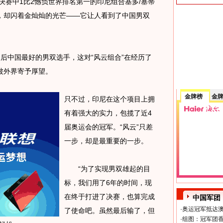
赛中1比2憾负世界排名第一的印尼组合基多/塞蒂
，却闪着金灿灿的光芒——它让人看到了中国男双
后中国最好的男双选手，这对“风云组合”在经历了
被外界寄予厚望。
金牌榜
金
只不过，印尼在这个项目上拥
有着强大的实力，包揽了近4
届奥运会的冠军。“风云”只差
一步，却是最重要的一步。
“为了实现男双雄起的目
标，我们用了6年的时间，现
在终于打进了决赛，也算完成
中国军团
·
奥运冠军抵达澳
了使命吧。虽然最后输了，但
·
组图：冠军团香