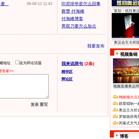
...
印尼排华是怎么回事
08-08-12 11:42
蔡赟 付海峰
策划：炫目奥
付海峰博客
男双刀要怎么加点
奥运会主火炬
我要发布
视频集锦
隐藏地址
设为辩论话题
我来说两句
(2条)
专家>>
精华区
辩论区
视频直播奥运
绚丽烟火点
群星唱响一
奥运主火炬
罗格致辞再
闭幕式天气
博客