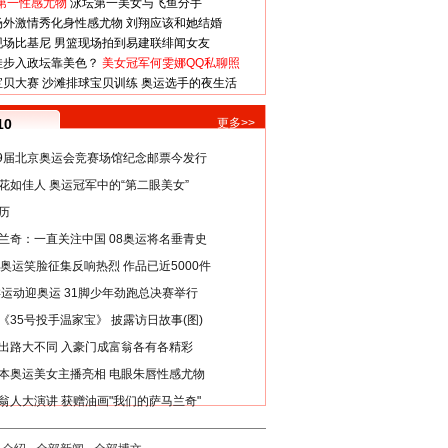
第一性感尤物
泳坛第一美女与飞鱼分手
场外激情秀化身性感尤物
刘翔应该和她结婚
现场比基尼
男篮现场拍到易建联绯闻女友
娃步入政坛靠美色？
美女冠军何雯娜QQ私聊照
宝贝大赛
沙滩排球宝贝训练
奥运选手的夜生活
10
更多>>
29届北京奥运会竞赛场馆纪念邮票今发行
花如佳人 奥运冠军中的“第二眼美女”
历
兰奇：一直关注中国 08奥运将名垂青史
8奥运笑脸征集反响热烈 作品已近5000件
类运动迎奥运 31脚少年劲跑总决赛举行
《35号投手温家宝》 披露访日故事(图)
出路大不同 入豪门成富翁各有各精彩
本奥运美女主播亮相 电眼朱唇性感尤物
翁人大演讲 获赠油画"我们的萨马兰奇"