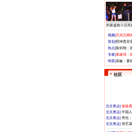
闭幕盛典小贝亮
视频|
贝克汉姆改
策划|
熙坤贵宾
热点|
陈剑翔：
专家|
童建强：
明星|
高敏：赛
社区
北京奥运
|
狐狐
北京奥运
|
中国
北京奥运
|
劳伦
北京奥运
|
张艺