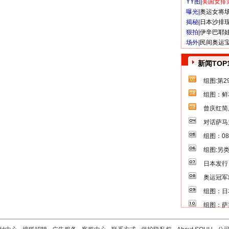
YY图|
美国女排
曝光|
奥运女将
揭秘|
日本沙排
狠拍|
伊辛巴耶
场外|
民间奥运
新闻TOP
组图:第
组图：鲜
曾庆红简
对话萨马
组图：0
组图:另
日本发行
奥运冠军
组图：日
组图：萨