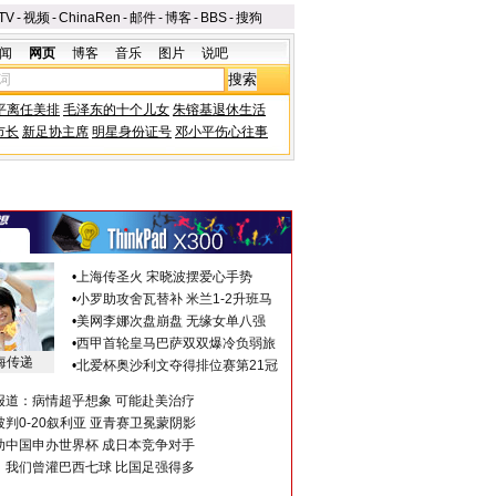
TV
-
视频
-
ChinaRen
-
邮件
-
博客
-
BBS
-
搜狗
闻
网页
博客
音乐
图片
说吧
平离任美排
毛泽东的十个儿女
朱镕基退休生活
市长
新足协主席
明星身份证号
邓小平伤心往事
•
上海传圣火 宋晓波摆爱心手势
•
小罗助攻舍瓦替补 米兰1-2升班马
•
美网李娜次盘崩盘 无缘女单八强
•
西甲首轮皇马巴萨双双爆冷负弱旅
海传递
•
北爱杯奥沙利文夺得排位赛第21冠
报道：病情超乎想象 可能赴美治疗
判0-20叙利亚 亚青赛卫冕蒙阴影
助中国申办世界杯 成日本竞争对手
：我们曾灌巴西七球 比国足强得多