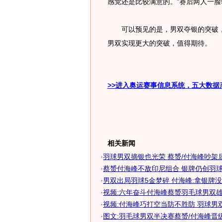
感觉还是比较满意的。”赛后两人一脸
可以预见的是，男双夺银的突破，
男双实现更大的突破，值得期待。
>>进入奥运赛事信息系统，五大数据
相关新闻
·
羽球男双摘银也光荣 蔡赟/付海峰吵架
·
蔡赟付海峰不敌印尼组合 银牌仍创羽球男
·
男双出局羽球5金梦碎 付海峰:拿银牌
·
视频:六年奋斗付海峰蔡赟羽毛球男双
·
视频:付海峰巧打空当防不胜防 羽球男
·
图文:羽毛球男双半决赛蔡赟/付海峰晋