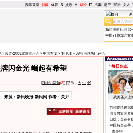
搜狐首页
-
新闻
-
体育
-
S
-
娱乐
-
V
-
财经
-
IT
-
汽车
-
房产
-
家居
-
女人
-
新
杨佳注射死刑
郎
中国21位漂亮女
奥运频道-2008北京奥运会
>
中国军团
>
羽毛球
>
08羽毛球热门评论
每日焦点
牌闪金光 崛起有希望
[
我来说两句
(2)
] [字号：
大
中
小
]
来源：新民晚报·新民网 作者：关尹
残奥圣火上
·
刘翔伤情追踪
·
国青男篮罢赛被
·
日媒：奥运有
·
中国特奥选手
更多>>