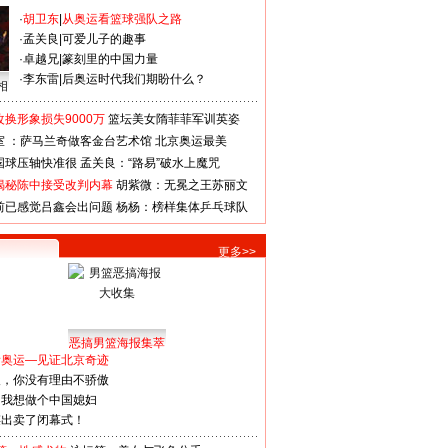
·
胡卫东
|
从奥运看篮球强队之路
·
孟关良
|
可爱儿子的趣事
·
卓越兄
|
篆刻里的中国力量
·
李东雷
|
后奥运时代我们期盼什么？
相
换形象损失9000万
篮坛美女隋菲菲军训英姿
室 ：萨马兰奇做客金台艺术馆
北京奥运最美
国球压轴快准很
孟关良：“路易”破水上魔咒
揭秘陈中接受改判内幕
胡紫微：无冕之王苏丽文
前已感觉吕鑫会出问题
杨杨：榜样集体乒乓球队
更多>>
恶搞男篮海报集萃
看奥运—见证北京奇迹
人，你没有理由不骄傲
：我想做个中国媳妇
谋出卖了闭幕式！