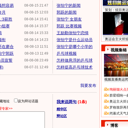
预想容易
张怡宁的新闻
08-08-15 21:47
策划：炫目奥
奔月
郭跃的新闻
08-08-15 12:03
:3获胜
张怡宁 女朋友
08-08-14 15:41
小组赛
郭跃 比赛视频
08-08-14 15:37
局
王励勤张怡宁恋情
08-08-14 15:33
奥运会主火炬
领衔
张怡宁是什么运动员
08-08-14 14:23
还在磨合
张怡宁是哪个小学的
08-08-13 11:51
视频集锦
怡宁郭跃
乒乓球视频
08-08-13 11:49
动员宣誓
怎样做悬浮的乒乓球
08-08-08 23:49
)
怎样提高乒乓球技术
08-07-31 12:49
视频直播奥运
我要发布
绚丽烟火点
群星唱响一
隐藏地址
设为辩论话题
我来说两句
(1条)
奥运主火炬
罗格致辞再
专家>>
精华区
闭幕式天气
辩论区
博客