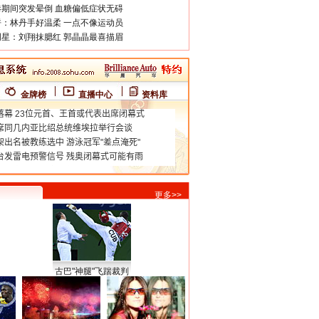
期间突发晕倒 血糖偏低症状无碍
：林丹手好温柔 一点不像运动员
星：刘翔抹腮红 郭晶晶最喜描眉
金牌榜
直播中心
资料库
更多>>
古巴"神腿"飞踹裁判