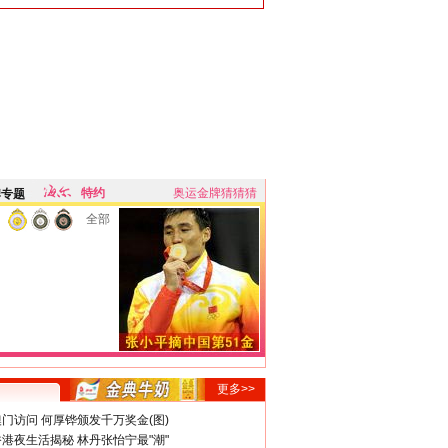
特约
奥运金牌猜猜猜
牌专题
全部
更多>>
门访问 何厚铧颁发千万奖金(图)
港夜生活揭秘 林丹张怡宁最"潮"