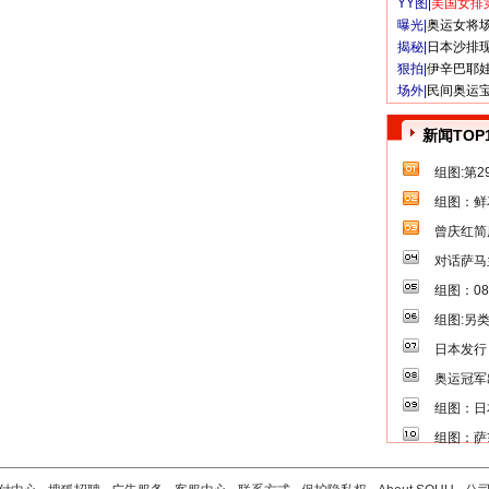
YY图|
美国女排
曝光|
奥运女将
揭秘|
日本沙排
狠拍|
伊辛巴耶
场外|
民间奥运
新闻TOP
组图:第
组图：鲜
曾庆红简
对话萨马
组图：0
组图:另
日本发行
奥运冠军
组图：日
组图：萨