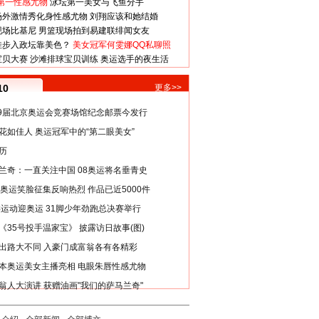
第一性感尤物
泳坛第一美女与飞鱼分手
场外激情秀化身性感尤物
刘翔应该和她结婚
现场比基尼
男篮现场拍到易建联绯闻女友
娃步入政坛靠美色？
美女冠军何雯娜QQ私聊照
宝贝大赛
沙滩排球宝贝训练
奥运选手的夜生活
10
更多>>
29届北京奥运会竞赛场馆纪念邮票今发行
花如佳人 奥运冠军中的“第二眼美女”
历
兰奇：一直关注中国 08奥运将名垂青史
8奥运笑脸征集反响热烈 作品已近5000件
类运动迎奥运 31脚少年劲跑总决赛举行
《35号投手温家宝》 披露访日故事(图)
出路大不同 入豪门成富翁各有各精彩
本奥运美女主播亮相 电眼朱唇性感尤物
翁人大演讲 获赠油画"我们的萨马兰奇"