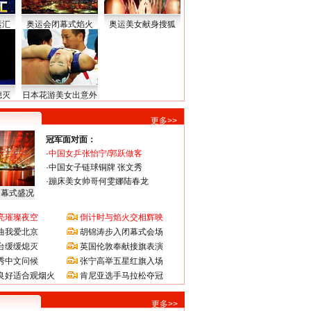
运汇
奥运会闭幕式焰火
奥运美女献身搜狐
熄灭
日本花游美女出意外
更多>>
冠军面对面：
·
中国女乒张怡宁/郭跃做客
·
中国女子链球铜牌 张文秀
·
蹦床美女帅哥何雯娜陆春龙
闭幕式盛况
亮璀璨夜空
倒计时与焰火交相辉映
曲我爱北京
胡锦涛步入闭幕式会场
台缓缓熄灭
英国伦敦奉献接旗表演
秀中文问候
张宁高举五星红旗入场
良好适合观烟火
肯尼亚选手马拉松夺冠
更多>>