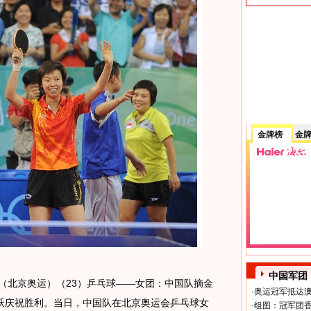
金牌榜
金
中国军团
日 （北京奥运）（23）乒乓球——女团：中国队摘金
·
奥运冠军抵达澳
郭跃庆祝胜利。当日，中国队在北京奥运会乒乓球女
·
组图：冠军团香