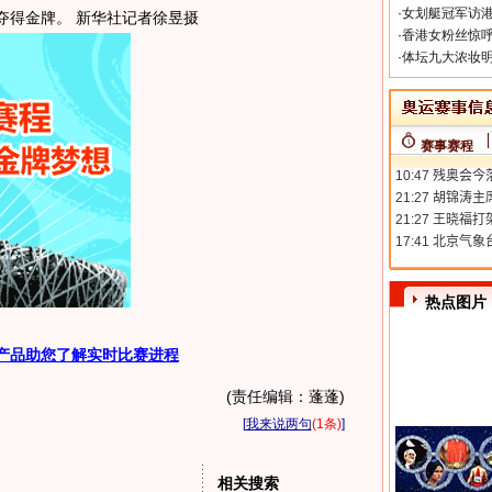
·
女划艇冠军访港
夺得金牌。 新华社记者徐昱摄
·
香港女粉丝惊呼
·
体坛九大浓妆明
赛事赛程
热点图片
产品助您了解实时比赛进程
(责任编辑：蓬蓬)
[
我来说两句
(1条)
]
相关搜索