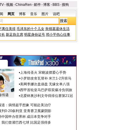
TV
-
视频
-
ChinaRen
-
邮件
-
博客
-
BBS
-
搜狗
闻
网页
博客
音乐
图片
说吧
平离任美排
毛泽东的十个儿女
朱镕基退休生活
市长
新足协主席
明星身份证号
邓小平伤心往事
•
上海传圣火 宋晓波摆爱心手势
•
小罗助攻舍瓦替补 米兰1-2升班马
•
美网李娜次盘崩盘 无缘女单八强
•
西甲首轮皇马巴萨双双爆冷负弱旅
海传递
•
北爱杯奥沙利文夺得排位赛第21冠
报道：病情超乎想象 可能赴美治疗
判0-20叙利亚 亚青赛卫冕蒙阴影
助中国申办世界杯 成日本竞争对手
：我们曾灌巴西七球 比国足强得多