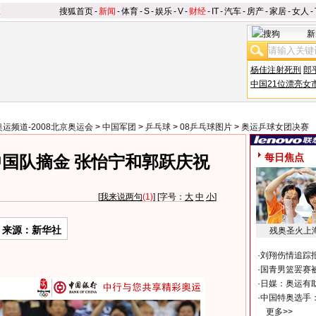
搜狐首页
-
新闻
-
体育
-
S
-
娱乐
-
V
-
财经
-
IT
-
汽车
-
房产
-
家居
-
女人
-
新
杨佳注射死刑
郎
中国21位漂亮女
奥运频道-2008北京奥运会
>
中国军团
>
乒乓球
>
08乒乓球图片
>
奥运乒球女团决赛
每日焦点
国队摘金 张怡宁和郭跃庆祝
[
我来说两句
(1)
] [字号：
大
中
小
]
来源：新华社
残奥圣火上
·
刘翔伤情追踪
·
国青男篮罢赛被
·
日媒：奥运有
·
中国特奥选手
更多>>