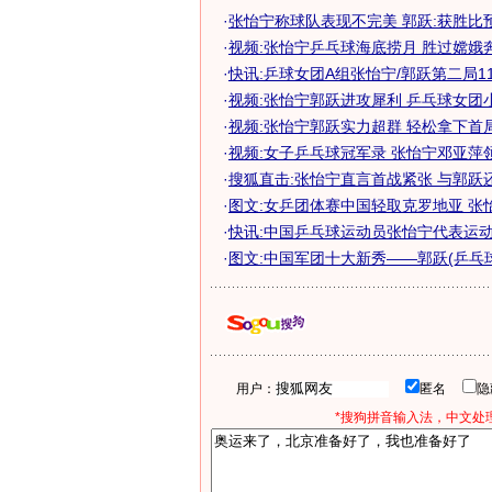
·
张怡宁称球队表现不完美 郭跃:获胜比
·
视频:张怡宁乒乓球海底捞月 胜过嫦娥
·
快讯:乒球女团A组张怡宁/郭跃第二局11
·
视频:张怡宁郭跃进攻犀利 乒乓球女团
·
视频:张怡宁郭跃实力超群 轻松拿下首
·
视频:女子乒乓球冠军录 张怡宁邓亚萍
·
搜狐直击:张怡宁直言首战紧张 与郭跃
·
图文:女乒团体赛中国轻取克罗地亚 张
·
快讯:中国乒乓球运动员张怡宁代表运
·
图文:中国军团十大新秀——郭跃(乒乓球
用户：
匿名
*搜狗拼音输入法，中文处理