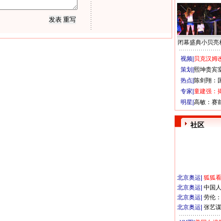
闭幕盛典小贝亮
视频|
贝克汉姆改
策划|
熙坤贵宾
热点|
陈剑翔：
专家|
童建强：
明星|
高敏：赛
社区
北京奥运
|
狐狐
北京奥运
|
中国
北京奥运
|
劳伦
北京奥运
|
张艺