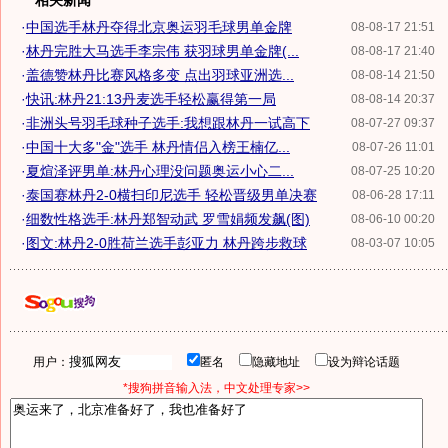
相关新闻
·
中国选手林丹夺得北京奥运羽毛球男单金牌
08-08-17 21:51
·
林丹完胜大马选手李宗伟 获羽球男单金牌(...
08-08-17 21:40
·
盖德赞林丹比赛风格多变 点出羽球亚洲选...
08-08-14 21:50
·
快讯:林丹21:13丹麦选手轻松赢得第一局
08-08-14 20:37
·
非洲头号羽毛球种子选手:我想跟林丹一试高下
08-07-27 09:37
·
中国十大多"金"选手 林丹情侣入榜王楠亿...
08-07-26 11:01
·
夏煊泽评男单:林丹心理没问题奥运小心二...
08-07-25 10:20
·
泰国赛林丹2-0横扫印尼选手 轻松晋级男单决赛
08-06-28 17:11
·
细数性格选手:林丹郑智动武 罗雪娟频发飙(图)
08-06-10 00:20
·
图文:林丹2-0胜荷兰选手彭亚力 林丹跨步救球
08-03-07 10:05
用户：
匿名
隐藏地址
设为辩论话题
*搜狗拼音输入法，中文处理专家>>