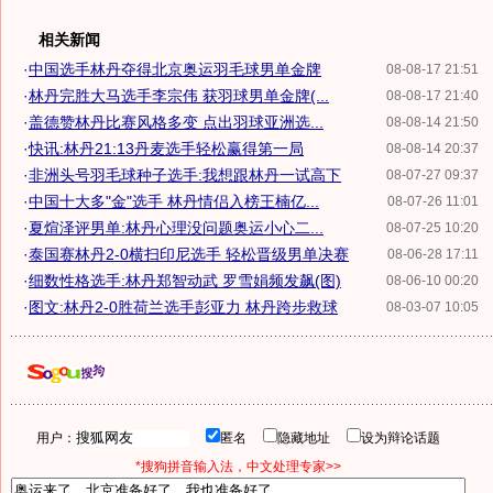
相关新闻
·
中国选手林丹夺得北京奥运羽毛球男单金牌
08-08-17 21:51
·
林丹完胜大马选手李宗伟 获羽球男单金牌(...
08-08-17 21:40
·
盖德赞林丹比赛风格多变 点出羽球亚洲选...
08-08-14 21:50
·
快讯:林丹21:13丹麦选手轻松赢得第一局
08-08-14 20:37
·
非洲头号羽毛球种子选手:我想跟林丹一试高下
08-07-27 09:37
·
中国十大多"金"选手 林丹情侣入榜王楠亿...
08-07-26 11:01
·
夏煊泽评男单:林丹心理没问题奥运小心二...
08-07-25 10:20
·
泰国赛林丹2-0横扫印尼选手 轻松晋级男单决赛
08-06-28 17:11
·
细数性格选手:林丹郑智动武 罗雪娟频发飙(图)
08-06-10 00:20
·
图文:林丹2-0胜荷兰选手彭亚力 林丹跨步救球
08-03-07 10:05
用户：
匿名
隐藏地址
设为辩论话题
*搜狗拼音输入法，中文处理专家>>