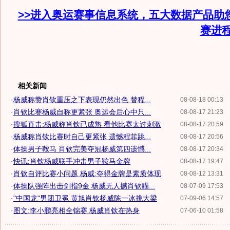
>>进入奥运赛事信息系统，五大数据产品助
赛进
相关新闻
·
杨威称赞肖钦重压之下表现仍然出色 替程...
08-08-18 00:13
·
肖钦比赛杨威自称更紧张 奥运会后心中只...
08-08-17 21:23
·
搜狐直击:杨威称肖钦已成熟 看他比赛太过刺激
08-08-17 20:59
·
杨威称肖钦比赛时自己更紧张 遗憾程菲跳...
08-08-17 20:56
·
体操男子鞍马 肖钦完美夺冠杨威第四遗憾...
08-08-17 20:34
·
快讯:肖钦杨威联手冲击男子鞍马金牌
08-08-17 19:47
·
肖钦自评比赛小问题 杨威:夺得金牌是素质体现
08-08-12 13:31
·
体操队强阵出击剑指9金 杨威无人撼肖钦瞄...
08-07-09 17:53
·
"中国龙"男团卫冕 黄旭肖钦杨威陈一冰挑大梁
07-09-06 14:57
·
图文:李小鹏亮相全锦赛 杨威肖钦在热身
07-06-10 01:58