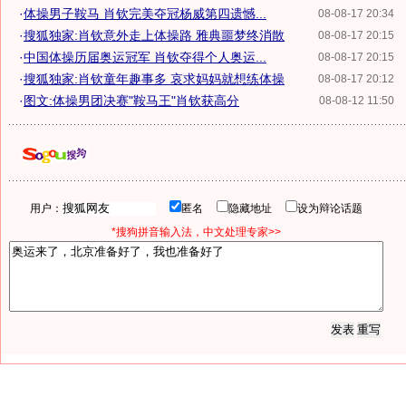
·
体操男子鞍马 肖钦完美夺冠杨威第四遗憾...
08-08-17 20:34
·
搜狐独家:肖钦意外走上体操路 雅典噩梦终消散
08-08-17 20:15
·
中国体操历届奥运冠军 肖钦夺得个人奥运...
08-08-17 20:15
·
搜狐独家:肖钦童年趣事多 哀求妈妈就想练体操
08-08-17 20:12
·
图文:体操男团决赛"鞍马王"肖钦获高分
08-08-12 11:50
用户：
匿名
隐藏地址
设为辩论话题
*搜狗拼音输入法，中文处理专家>>