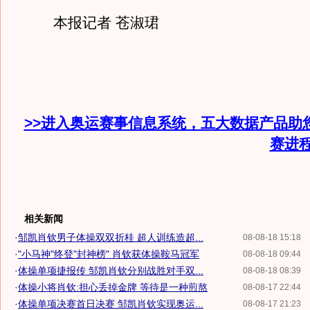
本报记者 苍淑珺
>>进入奥运赛事信息系统，五大数据产品助
赛进
相关新闻
·
邹凯肖钦男子体操双双折桂 超人训练造超...
08-08-18 15:18
·
"小马神"终登"封神榜" 肖钦获体操鞍马冠军
08-08-18 09:44
·
体操单项捷报传 邹凯肖钦分别战胜对手双...
08-08-18 08:39
·
体操小将肖钦:担心丢掉金牌 等待是一种煎熬
08-08-17 22:44
·
体操单项决赛首日决赛 邹凯肖钦实现奥运...
08-08-17 21:23