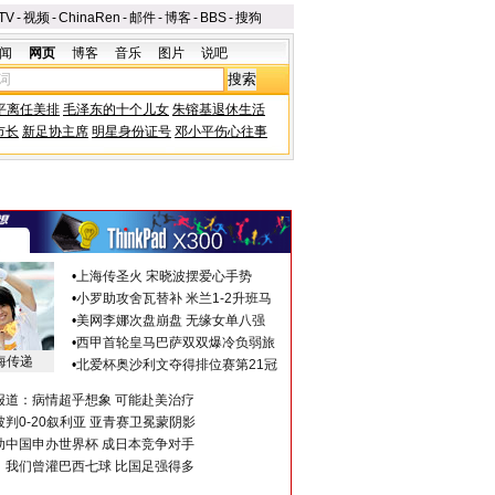
TV
-
视频
-
ChinaRen
-
邮件
-
博客
-
BBS
-
搜狗
闻
网页
博客
音乐
图片
说吧
平离任美排
毛泽东的十个儿女
朱镕基退休生活
市长
新足协主席
明星身份证号
邓小平伤心往事
•
上海传圣火 宋晓波摆爱心手势
•
小罗助攻舍瓦替补 米兰1-2升班马
•
美网李娜次盘崩盘 无缘女单八强
•
西甲首轮皇马巴萨双双爆冷负弱旅
海传递
•
北爱杯奥沙利文夺得排位赛第21冠
报道：病情超乎想象 可能赴美治疗
判0-20叙利亚 亚青赛卫冕蒙阴影
助中国申办世界杯 成日本竞争对手
：我们曾灌巴西七球 比国足强得多