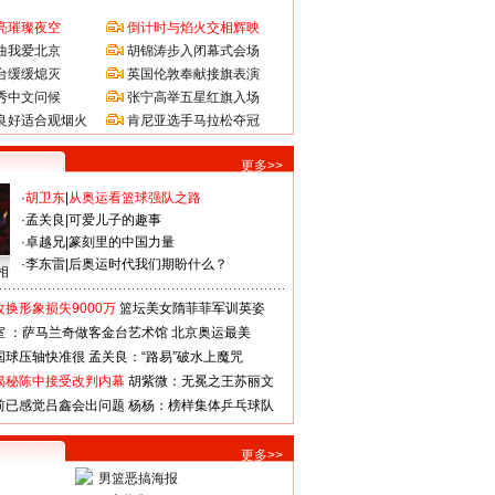
亮璀璨夜空
倒计时与焰火交相辉映
曲我爱北京
胡锦涛步入闭幕式会场
台缓缓熄灭
英国伦敦奉献接旗表演
秀中文问候
张宁高举五星红旗入场
良好适合观烟火
肯尼亚选手马拉松夺冠
更多>>
·
胡卫东
|
从奥运看篮球强队之路
·
孟关良
|
可爱儿子的趣事
·
卓越兄
|
篆刻里的中国力量
·
李东雷
|
后奥运时代我们期盼什么？
相
换形象损失9000万
篮坛美女隋菲菲军训英姿
室 ：萨马兰奇做客金台艺术馆
北京奥运最美
国球压轴快准很
孟关良：“路易”破水上魔咒
揭秘陈中接受改判内幕
胡紫微：无冕之王苏丽文
前已感觉吕鑫会出问题
杨杨：榜样集体乒乓球队
更多>>