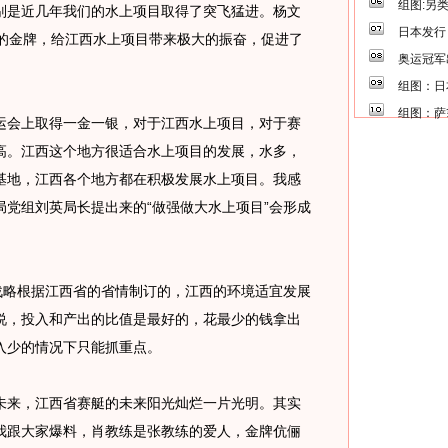
组图:另
别是近几年我们的水上项目取得了突飞猛进。杨文
日本发行
会的金牌，给江西水上项目带来极大的振奋，促进了
奥运冠军
组图：日
组图：萨
会上取得一金一银，对于江西水上项目，对于赛
高。江西这个地方很适合水上项目的发展，水多，
基地，江西各个地方都在积极发展水上项目。我感
党组刘英局长提出来的“做强做大水上项目”会形成
略根据江西省的省情制订的，江西的环境适宜发展
说，投入和产出的比值是最好的，花最少的钱拿出
入少的情况下只能抓重点。
来，江西省赛艇的未来阳光灿烂一片光明。其实
我跟大家爆料，肖教练是张教练的爱人，金牌伉俪