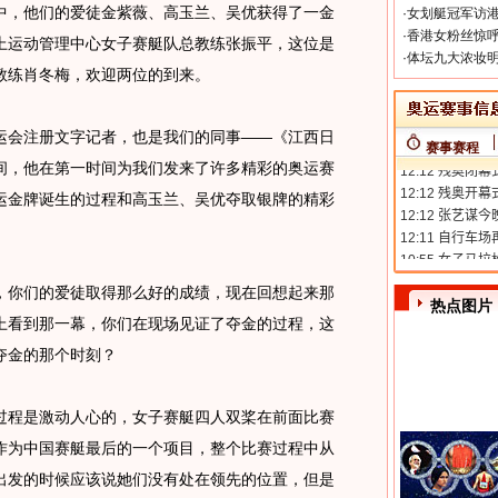
中，他们的爱徒金紫薇、高玉兰、吴优获得了一金
·
女划艇冠军访港
·
香港女粉丝惊呼
上运动管理中心女子赛艇队总教练张振平，这位是
·
体坛九大浓妆明
教练肖冬梅，欢迎两位的到来。
会注册文字记者，也是我们的同事——《江西日
赛事赛程
间，他在第一时间为我们发来了许多精彩的奥运赛
运金牌诞生的过程和高玉兰、吴优夺取银牌的精彩
你们的爱徒取得那么好的成绩，现在回想起来那
热点图片
上看到那一幕，你们在现场见证了夺金的过程，这
夺金的那个时刻？
程是激动人心的，女子赛艇四人双桨在前面比赛
作为中国赛艇最后的一个项目，整个比赛过程中从
出发的时候应该说她们没有处在领先的位置，但是