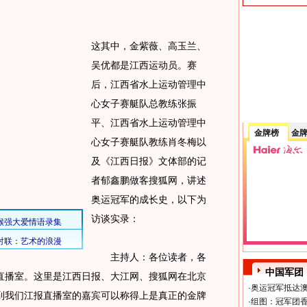
这其中，金紫薇、高玉兰、
吴优都是江西运动员。赛
后，江西省水上运动管理中
心女子赛艇队总教练张振
平、江西省水上运动管理中
金牌榜
金
心女子赛艇队教练肖冬梅以
及《江西日报》文体部的记
者郁鑫鹏做客搜狐网，讲述
奥运冠军的成长史，以下为
访谈实录：
主持人：各位读者，各
中国军团
直播室。这里是江西日报、大江网、搜狐网在北京
·
奥运冠军抵达澳
到我们江报直播室的嘉宾可以称得上是真正的金牌
·
组图：冠军团香