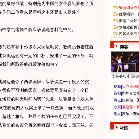
的最好成绩，特别是为中国的女子赛艇开创了历
绚丽烟火点
在你们二位看来是意料之中还是出人意外？
群星唱响一
奥运主火炬
罗格致辞再
中拿到这块金牌应该说是意料之中的。
闭幕式天气
前还有赛中你多次采访运动员、教练员包括江西
博客
北京奥运会有一定的目标，安排了一定的任务，就
前我们所取得的战绩评价如何？
闭幕盛典小贝亮
奥运会夺了两块金牌，应该说是一个很大的突
视频|
贝克汉姆改
有很多不可测的因素，省体育局赛前定了一个目
策划|
熙坤贵宾
在短短的两天时间内我们先拿一块赛艇女子双人单
热点|
陈剑翔：
专家|
童建强：
紫薇在赛艇四人双桨上拿了一块金牌，当天晚上何汉
明星|
高敏：赛
上超越了雅典，并且金牌的任务也已经实现了。不
从赛前的布置分析来看有四个冲金点，高玉兰、吴
社区