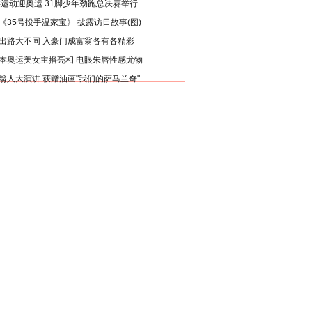
类运动迎奥运 31脚少年劲跑总决赛举行
《35号投手温家宝》 披露访日故事(图)
出路大不同 入豪门成富翁各有各精彩
本奥运美女主播亮相 电眼朱唇性感尤物
翁人大演讲 获赠油画"我们的萨马兰奇"