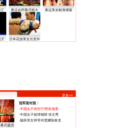
运汇
奥运会闭幕式焰火
奥运美女献身搜狐
熄灭
日本花游美女出意外
更多>>
冠军面对面：
·
中国女乒张怡宁/郭跃做客
·
中国女子链球铜牌 张文秀
·
蹦床美女帅哥何雯娜陆春龙
闭幕式盛况