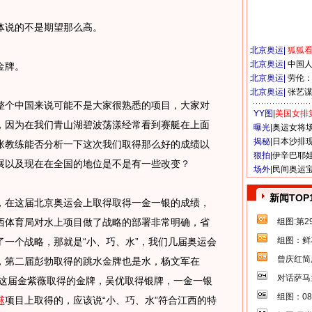
说的不是期望那么高。
北京奥运
|
狐狐
北京奥运
|
中国
金牌。
北京奥运
|
劳伦
北京奥运
|
张艺
个中国来说可能不是大家很熟悉的项目，大家对
YY图|
美国女排
，因为在我们青山湖碧波荡漾经常看到赛艇在上面
曝光|
奥运女将
揭秘|
日本沙排
张教练能否分析一下这次我们取得那么好的成绩以
狠拍|
伊辛巴耶
展以及现在在全国的地位是不是有一些改变？
场外|
民间奥运
新闻TOP
在这届北京奥运会上取得取得一金一银的成绩，
西体育局对水上项目做了战略的部署非常明确，省
组图:第
组图：鲜
一个战略，那就是“小、巧、水”，我们几届奥运会
曾庆红简
，第二届彭勃取得的跳水金牌也是水，杨文军在
对话萨马
。这届金紫薇取得的金牌，吴优取得银牌，一金一银
组图：0
球
项目上取得的，应该说“小、巧、水”符合江西的特