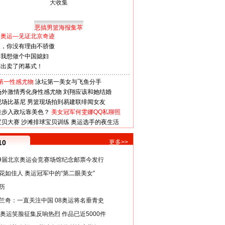
恶搞男篮海报集萃
看奥运—见证北京奇迹
人，你没有理由不骄傲
：我想做个中国媳妇
谋出卖了闭幕式！
第一性感尤物
泳坛第一美女与飞鱼分手
场外激情秀化身性感尤物
刘翔应该和她结婚
现场比基尼
男篮现场拍到易建联绯闻女友
娃步入政坛靠美色？
美女冠军何雯娜QQ私聊照
宝贝大赛
沙滩排球宝贝训练
奥运选手的夜生活
10
更多>>
29届北京奥运会竞赛场馆纪念邮票今发行
花如佳人 奥运冠军中的“第二眼美女”
历
兰奇：一直关注中国 08奥运将名垂青史
8奥运笑脸征集反响热烈 作品已近5000件