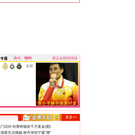
特约
奥运金牌猜猜猜
牌专题
全部
更多>>
门访问 何厚铧颁发千万奖金(图)
港夜生活揭秘 林丹张怡宁最"潮"