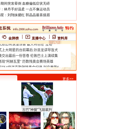
期间突发晕倒 血糖偏低症状无碍
：林丹手好温柔 一点不像运动员
星：刘翔抹腮红 郭晶晶最喜描眉
金牌榜
直播中心
资料库
更多>>
古巴"神腿"飞踹裁判