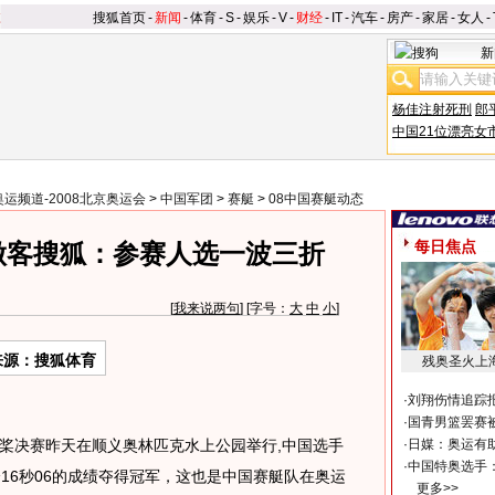
搜狐首页
-
新闻
-
体育
-
S
-
娱乐
-
V
-
财经
-
IT
-
汽车
-
房产
-
家居
-
女人
-
新
杨佳注射死刑
郎
中国21位漂亮女
奥运频道-2008北京奥运会
>
中国军团
>
赛艇
>
08中国赛艇动态
每日焦点
做客搜狐：参赛人选一波三折
[
我来说两句
] [字号：
大
中
小
]
来源：搜狐体育
残奥圣火上
·
刘翔伤情追踪
·
国青男篮罢赛被
桨决赛昨天在顺义奥林匹克水上公园举行,中国选手
·
日媒：奥运有
·
中国特奥选手
16秒06的成绩夺得冠军，这也是中国赛艇队在奥运
更多>>