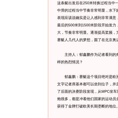
这条艇出发后在250米转换过程当中
中滑的过程当中节奏非常明显，水下
表现应该说确实是让人感到非常满意
最后的500米到1500米阶段开始
大，节奏非常明显。逐渐提高桨频，
赛艇人几代人的梦想，圆了在北京奥
主持人：郁鑫鹏作为记者看到的角
样的热烈情况？
郁鑫鹏：赛艇这个项目绝对是欧洲
文字记者席基本都可以坐到位子，并
了后面的决赛阶段发现，从MPC坐
炮很多，都是冲着他们国家的运动员
获得了金牌打破欧美长期垄断的地位