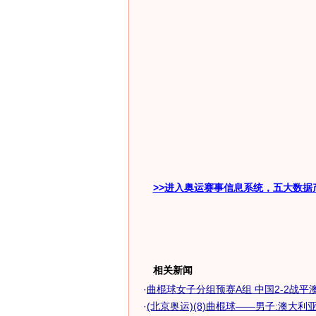
>>进入奥运赛事信息系统，五大数据
相关新闻
·
曲棍球女子分组预赛A组 中国2-2战平
·
(北京奥运)(8)曲棍球——男子:澳大利亚胜