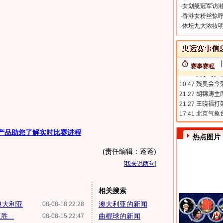
·
女划艇冠军访港
·
香港女粉丝惊呼
·
体坛九大浓妆明
赛事赛程
产品助您了解实时比赛进程
热点图片
(责任编辑：蓬蓬)
[
我来说两句
]
相关搜索
澳大利亚
澳大利亚的新闻
08-08-18 22:28
...
曲棍球的新闻
08-08-15 22:47