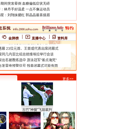
期间突发晕倒 血糖偏低症状无碍
：林丹手好温柔 一点不像运动员
星：刘翔抹腮红 郭晶晶最喜描眉
金牌榜
直播中心
资料库
更多>>
古巴"神腿"飞踹裁判