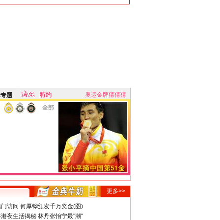
特约
奥运金牌猜猜猜
牌专题
全部
更多>>
门访问 何厚铧颁发千万奖金(图)
港夜生活揭秘 林丹张怡宁最"潮"