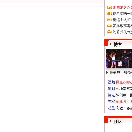
绚丽烟火点
群星唱响一
奥运主火炬
罗格致辞再
闭幕式天气
博客
闭幕盛典小贝亮
视频|
贝克汉姆改
策划|
熙坤贵宾
热点|
陈剑翔：
专家|
童建强：
明星|
高敏：赛
社区