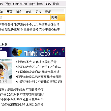
TV
-
视频
-
ChinaRen
-
邮件
-
博客
-
BBS
-
搜狗
闻
网页
博客
音乐
图片
说吧
平离任美排
毛泽东的十个儿女
朱镕基退休生活
市长
新足协主席
明星身份证号
邓小平伤心往事
大利亚
•
上海传圣火 宋晓波摆爱心手势
•
小罗助攻舍瓦替补 米兰1-2升班马
•
美网李娜次盘崩盘 无缘女单八强
•
西甲首轮皇马巴萨双双爆冷负弱旅
海传递
•
北爱杯奥沙利文夺得排位赛第21冠
报道：病情超乎想象 可能赴美治疗
判0-20叙利亚 亚青赛卫冕蒙阴影
助中国申办世界杯 成日本竞争对手
：我们曾灌巴西七球 比国足强得多