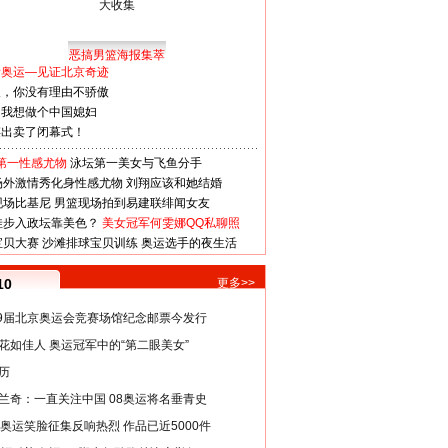
恶搞男篮海报集萃
看奥运—见证北京奇迹
人，你没有理由不骄傲
：我想做个中国媳妇
谋出卖了闭幕式！
第一性感尤物
泳坛第一美女与飞鱼分手
场外激情秀化身性感尤物
刘翔应该和她结婚
现场比基尼
男篮现场拍到易建联绯闻女友
娃步入政坛靠美色？
美女冠军何雯娜QQ私聊照
宝贝大赛
沙滩排球宝贝训练
奥运选手的夜生活
10
更多>>
29届北京奥运会竞赛场馆纪念邮票今发行
花如佳人 奥运冠军中的“第二眼美女”
历
兰奇：一直关注中国 08奥运将名垂青史
8奥运笑脸征集反响热烈 作品已近5000件