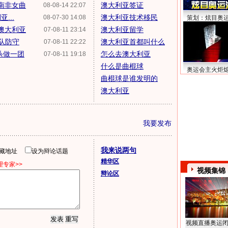
胜南非女曲
澳大利亚签证
08-08-14 22:07
...
澳大利亚技术移民
08-07-30 14:08
策划：炫目奥
负澳大利亚
澳大利亚留学
07-08-11 23:14
亚队防守
澳大利亚首都叫什么
07-08-11 22:22
杀做一团
怎么去澳大利亚
07-08-11 19:18
什么是曲棍球
奥运会主火炬
曲棍球是谁发明的
澳大利亚
我要发布
我来说两句
隐藏地址
设为辩论话题
精华区
专家>>
视频集锦
辩论区
视频直播奥运