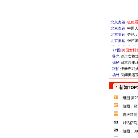
北京奥运
|
狐狐
北京奥运
|
中国
北京奥运
|
劳伦
北京奥运
|
张艺
YY图|
美国女排
曝光|
奥运女将
揭秘|
日本沙排
狠拍|
伊辛巴耶
场外|
民间奥运
新闻TOP
组图:第
组图：鲜
曾庆红简
对话萨马
组图：0