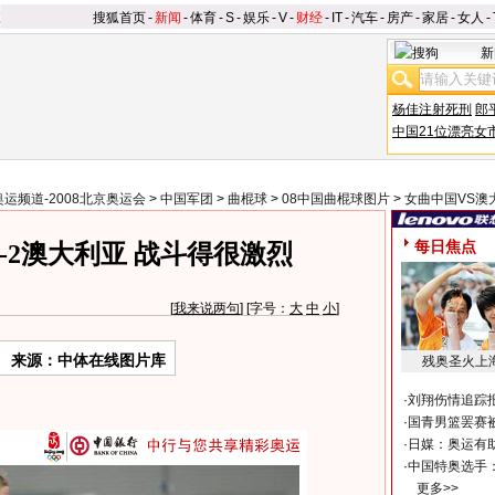
搜狐首页
-
新闻
-
体育
-
S
-
娱乐
-
V
-
财经
-
IT
-
汽车
-
房产
-
家居
-
女人
-
新
杨佳注射死刑
郎
中国21位漂亮女
奥运频道-2008北京奥运会
>
中国军团
>
曲棍球
>
08中国曲棍球图片
>
女曲中国VS澳
每日焦点
-2澳大利亚 战斗得很激烈
[
我来说两句
] [字号：
大
中
小
]
来源：中体在线图片库
残奥圣火上
·
刘翔伤情追踪
·
国青男篮罢赛被
·
日媒：奥运有
·
中国特奥选手
更多>>