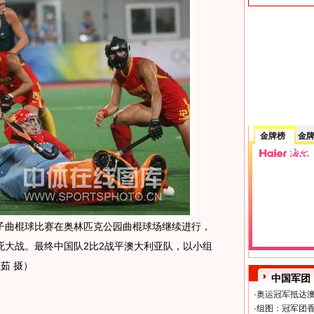
金牌榜
金
女子曲棍球比赛在奥林匹克公园曲棍球场继续进行，
死大战。最终中国队2比2战平澳大利亚队，以小组
茹 摄）
中国军团
·
奥运冠军抵达澳
·
组图：冠军团香