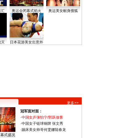
运汇
奥运会闭幕式焰火
奥运美女献身搜狐
熄灭
日本花游美女出意外
更多>>
冠军面对面：
·
中国女乒张怡宁/郭跃做客
·
中国女子链球铜牌 张文秀
·
蹦床美女帅哥何雯娜陆春龙
闭幕式盛况