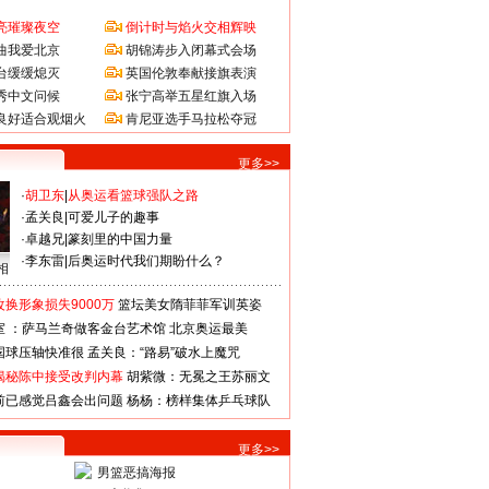
亮璀璨夜空
倒计时与焰火交相辉映
曲我爱北京
胡锦涛步入闭幕式会场
台缓缓熄灭
英国伦敦奉献接旗表演
秀中文问候
张宁高举五星红旗入场
良好适合观烟火
肯尼亚选手马拉松夺冠
更多>>
·
胡卫东
|
从奥运看篮球强队之路
·
孟关良
|
可爱儿子的趣事
·
卓越兄
|
篆刻里的中国力量
·
李东雷
|
后奥运时代我们期盼什么？
相
换形象损失9000万
篮坛美女隋菲菲军训英姿
室 ：萨马兰奇做客金台艺术馆
北京奥运最美
国球压轴快准很
孟关良：“路易”破水上魔咒
揭秘陈中接受改判内幕
胡紫微：无冕之王苏丽文
前已感觉吕鑫会出问题
杨杨：榜样集体乒乓球队
更多>>