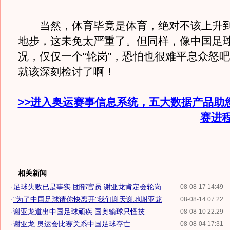
当然，体育毕竟是体育，绝对不该上升到“
地步，这未免太严重了。但同样，像中国足
况，仅仅一个“轮岗”，恐怕也很难平息众怒
就该深刻检讨了啊！
>>进入奥运赛事信息系统，五大数据产品助
赛进
相关新闻
·
足球失败已是事实 团部官员:谢亚龙肯定会轮岗
08-08-17 14:49
·
"为了中国足球请你快离开"我们谢天谢地谢亚龙
08-08-14 07:22
·
谢亚龙道出中国足球顽疾 国奥输球只怪技...
08-08-10 22:29
·
谢亚龙:奥运会比赛关系中国足球存亡
08-08-04 17:31