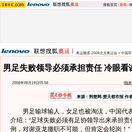
搜狐首页
-
新闻
-
奥运频道-2008北京奥运会
>
中国军
男足失败领导必须承担责任 冷眼看
2008年08月19日05:58
[
我来
来源：荆楚网-楚天都市报 作
男足输球输人，女足也被淘汰，中国代表
介绍：“足球失败必须有足协领导出来承担责
例，对谢亚龙撤职不可能，但肯定会轮岗！”