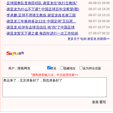
·
足球国奥队变身田径队 谢亚龙任"执行主教练"
08-08-01 09:06
·
谢亚龙为什么不下课? 中国足球百年没希望(图)
08-07-18 18:26
·
李承鹏:足球不用请主教练 谢亚龙改名谢三国
08-07-18 10:16
·
谢亚龙三年换帅多达12次 中国足球"又玩死...
08-07-18 09:38
·
谢亚龙:杜伊失去球员信任 他"伤"了中国足球
08-07-18 07:54
·
谢亚龙暂无下课之虞 每四年进行一次工作轮岗
07-08-07 06:32
更多关于
轮岗 谢亚龙
的新闻>>
用户：
匿名
隐藏地址
设为辩论话题
*搜狗拼音输入法，中文处理专家>>