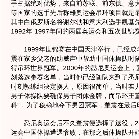
手占据绝对优势，来自前苏联、前东德、意
等国家的选手先后称雄奥运会吊环项目就是
其中白俄罗斯名将谢尔勃和意大利选手凯基
1992年-1997年间的两届奥运会和五次世锦
1999年世锦赛在中国天津举行，已经成
震在家乡父老的助威声中帮助中国体操队时隔
得吊环世界冠军。2000年的悉尼奥运会上，
刻落选参赛名单，当时他已经随队来到了悉
时刻教练组决定换人，原因很简单，当时实
男子体操队要确保男子团体金牌，而吊环王董
科”，为了稳稳地夺下男团冠军，董震在最后
悉尼奥运会后不久董震便选择了退役，20
运会中国体操遭遇惨败，在那之后体操队开