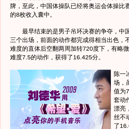
牌，至此，中国体操队已经将奥运会体操比赛
的8枚收入囊中。
最早结束的是男子吊环决赛的争夺，中国
三个出场，前面的动作都完成得相当出色，
难度的直体后空翻两周加转720度下，有略
难度7.5的动作，获得了16.425分。
陈一
场，
值为7
套动
漂亮
丝不
了16