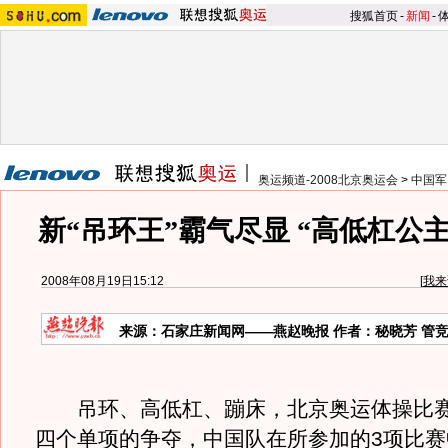
搜狐首页
-
新闻
-
奥运频道-2008北京奥运会
>
中国军
新“吊环王”霸气尽显 “高低杠公
2008年08月19日15:12
[
我来
来源：石家庄新闻网——燕赵晚报 作者：秘晓芳 管
吊环、高低杠、蹦床，北京奥运体操比赛
四个单项的争夺，中国队在所参加的3项比赛