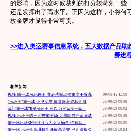
的影响，因为这时候裁判的打分较苛刻一些
还是发挥出了高水平。正因为这样，小将何
枚金牌才显得非常可贵。
>>进入奥运赛事信息系统，五大数据产品助
赛进
相关新闻
·
视频:陈一冰吊环称王 赛后遗憾动作难度不够高
08-08-19 11:58
·
"吊环王"陈一冰:还没女友 最喜欢养狗和仓鼠
08-08-19 09:48
·
津门陈一冰加冕吊环王 可以为父母换一套...
08-08-19 08:02
·
视频:吊环王陈一冰技惊全场 大器晚成夺金圆梦
08-08-19 06:48
·
陈一冰吊环夺冠何可欣为女队摘金 你有我...
08-08-19 06:00
·
陈一冰:吊环金牌堪称生涯最高荣誉 已期待很久
08-08-18 19:24