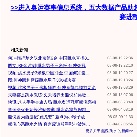
>>进入奥运赛事信息系统，五大数据产品助
赛进
相关新闻
·
何冲摘得梦之队北京第6金 中国跳水直指8...
08-08-19 22:36
·
图文:[夺金时刻]跳水男子三米板 何冲夺冠
08-08-19 22:10
·
视频:跳水男子3米板中国冲金 中国何冲秦...
08-08-19 20:27
·
图:何冲顺利晋级跳水男子3米板决赛
08-08-19 13:24
·
视频:跳水男子三米板预赛 何冲秦凯包揽前两名
08-08-19 08:29
·
夫妻都是跳水教练:丈夫培养出熊倪和吴敏...
08-08-18 07:06
·
快讯:八人手举会旗入场 跳水奥运冠军熊倪亮相
08-08-08 23:40
·
奥运圣火开始长沙站传递 跳水名将熊倪跑...
08-06-04 08:19
·
熊倪曾为西游记"跑龙套" 差点为小猴子放...
08-05-09 11:33
·
熊倪心系跳水之情 直言应该尊重那些被淘...
08-04-02 05:56
更多关于
熊倪 跳水
的新闻>>