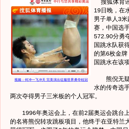
搜狐体育讯 
19日晚，在
男子单人3米
赛，中国选
572.90分
国跳水队获
的第6枚金牌
国跳水在该项
熊倪无疑
视频：何冲一飞冲天 完美演出征服世界勇夺桂冠
水的传奇选
两次夺得男子三米板的个人冠军。
1996年奥运会上，在前2届奥运会跳台
的名将熊倪转攻跳板项目，他终于在亚特兰大以