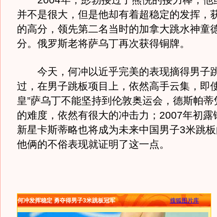
2004年，彭勃接过了熊倪的接力棒，他
并不是很大，但是他却有着超稳定的发挥，获得
的高分，领先第二名当时的加拿大跳水神童德
分。俄罗斯老将萨乌丁再次获得铜牌。
今天，何冲以近乎完美的表现摘得男子跳
过，在男子跳板项目上，依然高手云集，即使
皇”萨乌丁不能坚持到伦敦奥运会，德斯帕蒂
的难度，依然有很大的冲击力；2007年初露
新星卡斯蒂略也将成为未来中国男子3米跳板
他俩的不俗表现就证明了这一点。
何冲发挥稳定 勇夺得男子3米跳板冠军
搜狐图片库