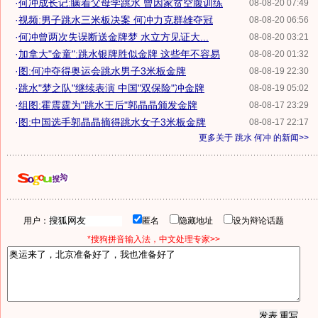
·
何冲成长记:瞒着父母学跳水 曾因家贫空腹训练
08-08-20 07:49
·
视频:男子跳水三米板决案 何冲力克群雄夺冠
08-08-20 06:56
·
何冲曾两次失误断送金牌梦 水立方见证大...
08-08-20 03:21
·
加拿大"金童":跳水银牌胜似金牌 这些年不容易
08-08-20 01:32
·
图:何冲夺得奥运会跳水男子3米板金牌
08-08-19 22:30
·
跳水"梦之队"继续表演 中国"双保险"冲金牌
08-08-19 05:02
·
组图:霍震霆为"跳水王后"郭晶晶颁发金牌
08-08-17 23:29
·
图:中国选手郭晶晶摘得跳水女子3米板金牌
08-08-17 22:17
更多关于
跳水 何冲
的新闻>>
用户：
匿名
隐藏地址
设为辩论话题
*搜狗拼音输入法，中文处理专家>>