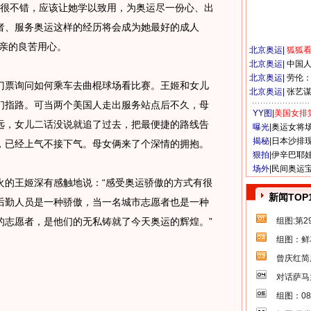
很不错，应该让她学以致用，为奥运尽一份心、出
者、服务奥运这样的经历将会成为她最好的成人
母亲的良苦用心。
北京奥运
|
狐狐
北京奥运
|
中国
北京奥运
|
劳伦
票询问如何乘车去曲棍球场看比赛。王姬和女儿
北京奥运
|
张艺
们指路。可当两个美国人走出服务站点后不久，母
YY图|
美国女排
远，女儿二话没说就追了过去，把最便捷的路线告
曝光|
奥运女将
揭秘|
日本沙排
，已经上气不接下气。母女俩来了个深情的拥抱。
狠拍|
伊辛巴耶
场外|
民间奥运
的王姬深有感触地说：“感受奥运骄傲的方式有很
新闻TOP
后勤人员是一种骄傲，当一名城市志愿者也是一种
的志愿者，是他们的无私铸就了今天奥运的辉煌。”
组图:第
组图：鲜
曾庆红简
对话萨马
组图：0