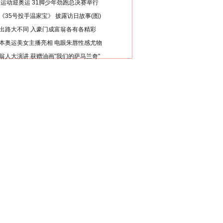
类运动迎奥运 31脚少年劲跑总决赛举行
《35号投手温家宝》 披露访日故事(图)
出路大不同 入豪门成富翁各有各精彩
本奥运美女主播亮相 电眼朱唇性感尤物
翁人大演讲 获赠油画"我们的萨马兰奇"