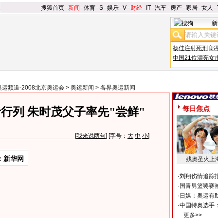
搜狐首页
-
新闻
-
体育
-
S
-
娱乐
-
V
-
财经
-
IT
-
汽车
-
房产
-
家居
-
女人
-
新
杨佳注射死刑
郎
中国21位漂亮女
奥运频道-2008北京奥运会
>
奥运新闻
>
各界奥运新闻
每日焦点
行列 朱时茂父子率先"尝鲜"
[
我来说两句
] [字号：
大
中
小
]
：新华网
残奥圣火上
·
刘翔伤情追踪
·
国青男篮罢赛被
·
日媒：奥运有
·
中国特奥选手
更多>>