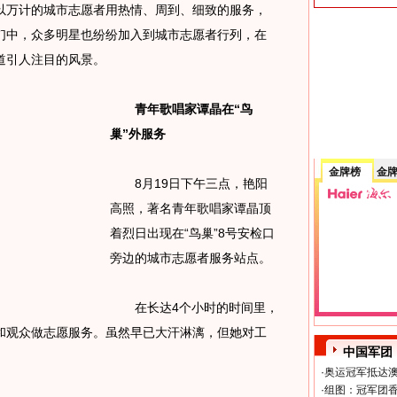
万计的城市志愿者用热情、周到、细致的服务，
们中，众多明星也纷纷加入到城市志愿者行列，在
道引人注目的风景。
青年歌唱家谭晶在“鸟
巢”外服务
金牌榜
金
8月19日下午三点，艳阳
高照，著名青年歌唱家谭晶顶
着烈日出现在“鸟巢”8号安检口
旁边的城市志愿者服务站点。
在长达4个小时的时间里，
和观众做志愿服务。虽然早已大汗淋漓，但她对工
中国军团
。
·
奥运冠军抵达澳
·
组图：冠军团香