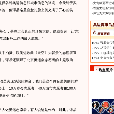
供各种奥运信息和城市信息的咨询。今天终于实
·
女划艇冠军访港
·
香港女粉丝惊呼
辛苦，但谭晶略显疲惫的脸上仍充满了开心的笑
·
体坛九大浓妆明
石，是奥运会真正的形象大使。借助奥运，让‘志
赛事赛程
志愿服务工作的最大成果。”
手拍摄、以奥运歌曲《天空》为背景的志愿者宣
外，谭晶还演唱了北京奥运会志愿者的主题歌曲
热点图片
动员实现梦想的舞台，他们是这个舞台最美丽的鲜
上，10万赛会志愿者、40万城市志愿者和100万
是最圣洁的绿叶。”
人做奥运志愿者，有人说这是作秀。对此，谭晶