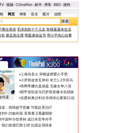
TV
-
视频
-
ChinaRen
-
邮件
-
博客
-
BBS
-
搜狗
闻
网页
博客
音乐
图片
说吧
平离任美排
毛泽东的十个儿女
朱镕基退休生活
市长
新足协主席
明星身份证号
邓小平伤心往事
•
上海传圣火 宋晓波摆爱心手势
•
小罗助攻舍瓦替补 米兰1-2升班马
•
美网李娜次盘崩盘 无缘女单八强
•
西甲首轮皇马巴萨双双爆冷负弱旅
海传递
•
北爱杯奥沙利文夺得排位赛第21冠
报道：病情超乎想象 可能赴美治疗
判0-20叙利亚 亚青赛卫冕蒙阴影
助中国申办世界杯 成日本竞争对手
：我们曾灌巴西七球 比国足强得多