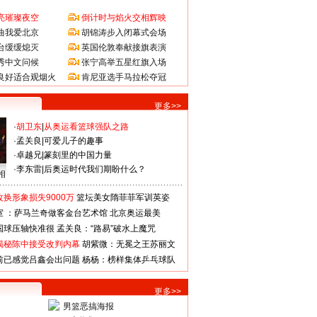
亮璀璨夜空
倒计时与焰火交相辉映
曲我爱北京
胡锦涛步入闭幕式会场
台缓缓熄灭
英国伦敦奉献接旗表演
秀中文问候
张宁高举五星红旗入场
良好适合观烟火
肯尼亚选手马拉松夺冠
更多>>
·
胡卫东
|
从奥运看篮球强队之路
·
孟关良
|
可爱儿子的趣事
·
卓越兄
|
篆刻里的中国力量
·
李东雷
|
后奥运时代我们期盼什么？
相
换形象损失9000万
篮坛美女隋菲菲军训英姿
室 ：萨马兰奇做客金台艺术馆
北京奥运最美
国球压轴快准很
孟关良：“路易”破水上魔咒
揭秘陈中接受改判内幕
胡紫微：无冕之王苏丽文
前已感觉吕鑫会出问题
杨杨：榜样集体乒乓球队
更多>>