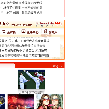
期间突发晕倒 血糖偏低症状无碍
：林丹手好温柔 一点不像运动员
星：刘翔抹腮红 郭晶晶最喜描眉
金牌榜
直播中心
资料库
更多>>
古巴"神腿"飞踹裁判