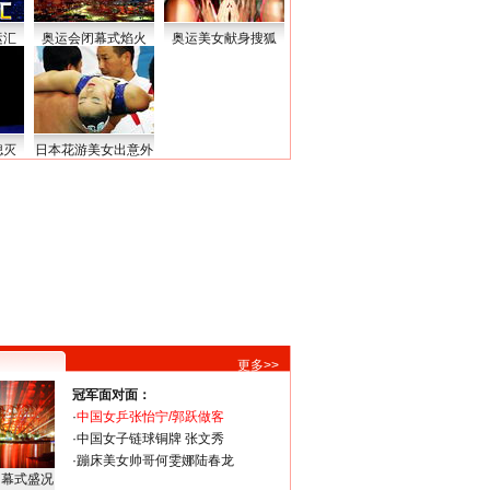
运汇
奥运会闭幕式焰火
奥运美女献身搜狐
熄灭
日本花游美女出意外
更多>>
冠军面对面：
·
中国女乒张怡宁/郭跃做客
·
中国女子链球铜牌 张文秀
·
蹦床美女帅哥何雯娜陆春龙
闭幕式盛况