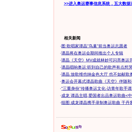
>>进入奥运赛事信息系统，五大数据
相关新闻
·
图:歌唱家谭晶"鸟巢"前当奥运志愿者
·
谭晶将在奥运会期间推出个人专辑
·
谭晶《天空》MV成就林妙可闪亮奥运开
·
谭晶唱响奥运:听到自己的歌声有点想哭
·
谭晶:放歌维也纳金色大厅 也不如献歌
·
奥运会开幕式谭晶歌曲《天空》伴随和
·
"三重身份"传播奥运文化-访青年歌手
·
成龙 谭晶主唱,爱国者出品奥运歌曲<中
·
组图:成龙谭晶携手录制奥运歌曲 于丹