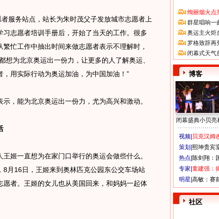
绚丽烟火点
者服务站点，站长为朱时茂父子发放城市志愿者上
群星唱响一
学习志愿者培训手册后，开始了当天的工作。很多
奥运主火炬
罗格致辞再
从繁忙工作中抽出时间来做志愿者表示不理解时，
闭幕式天气
子都想为北京奥运出一份力，让更多的人了解奥运、
者，用实际行动为奥运加油，为中国加油！”
博客
示，能为北京奥运出一份力，尤为高兴和激动。
闭幕盛典小贝亮
活
视频|
贝克汉姆改
策划|
熙坤贵宾
王姬一直想为在家门口举行的奥运会做些什么。
热点|
陈剑翔：
专家|
童建强：
8月16日，王姬来到奥林匹克公园东公交车场站
明星|
高敏：赛
志愿者。王姬的女儿也从美国回来，和妈妈一起体
社区