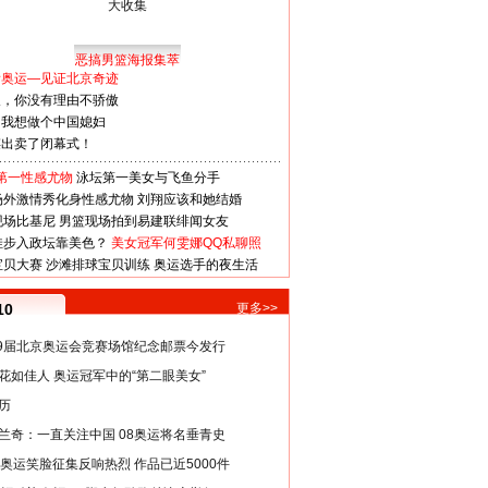
恶搞男篮海报集萃
看奥运—见证北京奇迹
人，你没有理由不骄傲
：我想做个中国媳妇
谋出卖了闭幕式！
第一性感尤物
泳坛第一美女与飞鱼分手
场外激情秀化身性感尤物
刘翔应该和她结婚
现场比基尼
男篮现场拍到易建联绯闻女友
娃步入政坛靠美色？
美女冠军何雯娜QQ私聊照
宝贝大赛
沙滩排球宝贝训练
奥运选手的夜生活
10
更多>>
29届北京奥运会竞赛场馆纪念邮票今发行
花如佳人 奥运冠军中的“第二眼美女”
历
兰奇：一直关注中国 08奥运将名垂青史
8奥运笑脸征集反响热烈 作品已近5000件