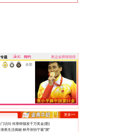
特约
奥运金牌猜猜猜
牌专题
全部
更多>>
门访问 何厚铧颁发千万奖金(图)
港夜生活揭秘 林丹张怡宁最"潮"