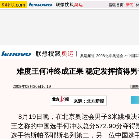
搜狐首页
-
新闻
-
奥运频道-2008北京奥运会
>
中国军
难度王何冲终成正果 稳定发挥摘得男
2008年08月20日16:19
[
我来
来源：北方新报
8月19日晚，在北京奥运会男子3米跳板决
王之称的中国选手何冲以总分572.90分夺
选手德斯帕蒂耶斯名列第二，另一位中国选