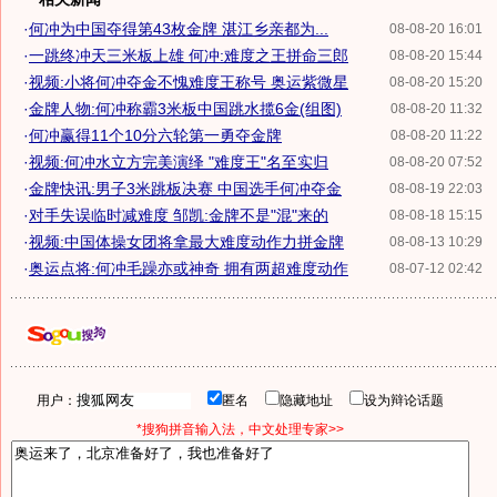
·
何冲为中国夺得第43枚金牌 湛江乡亲都为...
08-08-20 16:01
·
一跳终冲天三米板上雄 何冲:难度之王拼命三郎
08-08-20 15:44
·
视频:小将何冲夺金不愧难度王称号 奥运紫微星
08-08-20 15:20
·
金牌人物:何冲称霸3米板中国跳水揽6金(组图)
08-08-20 11:32
·
何冲赢得11个10分六轮第一勇夺金牌
08-08-20 11:22
·
视频:何冲水立方完美演绎 "难度王"名至实归
08-08-20 07:52
·
金牌快讯:男子3米跳板决赛 中国选手何冲夺金
08-08-19 22:03
·
对手失误临时减难度 邹凯:金牌不是"混"来的
08-08-18 15:15
·
视频:中国体操女团将拿最大难度动作力拼金牌
08-08-13 10:29
·
奥运点将:何冲毛躁亦或神奇 拥有两超难度动作
08-07-12 02:42
用户：
匿名
隐藏地址
设为辩论话题
*搜狗拼音输入法，中文处理专家>>