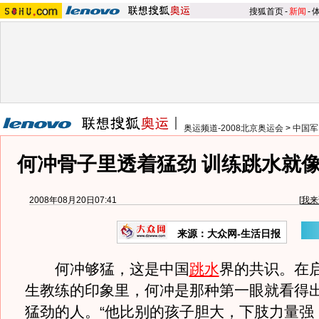
搜狐首页
-
新闻
-
奥运频道-2008北京奥运会
>
中国军
何冲骨子里透着猛劲 训练跳水就像
2008年08月20日07:41
[
我来
来源：大众网-生活日报
何冲够猛，这是中国
跳水
界的共识。在
生教练的印象里，何冲是那种第一眼就看得
猛劲的人。“他比别的孩子胆大，下肢力量强