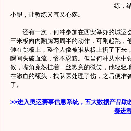
练，
小腿，让教练又气又心疼。
还有一次，何冲参加在西安举办的城运会
三米板向内翻腾两周半的动作，可刚起跳，
砸在跳板上，整个人像被谁从板上扔了下来
瞬间头破血流，惨不忍睹。但当何冲从水中
候，嘴角竟然挂着一丝歉意的微笑，他轻轻
在渗血的额头，找队医处理了伤，之后便准
了。
>>进入奥运赛事信息系统，五大数据产品助
赛进