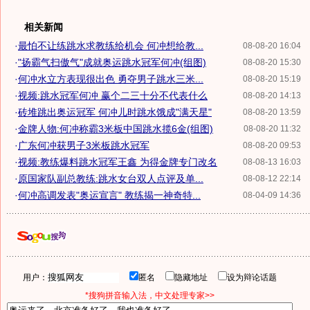
相关新闻
·
最怕不让练跳水求教练给机会 何冲想给教...
08-08-20 16:04
·
"扬霸气扫傲气"成就奥运跳水冠军何冲(组图)
08-08-20 15:30
·
何冲水立方表现很出色 勇夺男子跳水三米...
08-08-20 15:19
·
视频:跳水冠军何冲 赢个二三十分不代表什么
08-08-20 14:13
·
砖堆跳出奥运冠军 何冲儿时跳水饿成"满天星"
08-08-20 13:59
·
金牌人物:何冲称霸3米板中国跳水揽6金(组图)
08-08-20 11:32
·
广东何冲获男子3米板跳水冠军
08-08-20 09:53
·
视频:教练爆料跳水冠军王鑫 为得金牌专门改名
08-08-13 16:03
·
原国家队副总教练:跳水女台双人点评及单...
08-08-12 22:14
·
何冲高调发表"奥运宣言" 教练揭一神奇特...
08-04-09 14:36
用户：
匿名
隐藏地址
设为辩论话题
*搜狗拼音输入法，中文处理专家>>