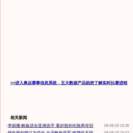
>>进入奥运赛事信息系统，五大数据产品助您了解实时比赛进程
相关新闻
·
李丽珊:帆板适合亚洲选手 看好殷剑伦敦再夺冠
08-08-20 16:36
·
领先殷剑曾以为夺金 女子帆板亚军:银牌也不错
08-08-20 16:02