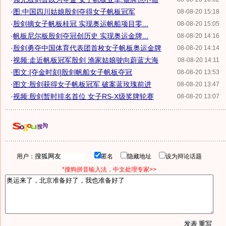
·
图:中国四川姑娘殷剑夺得女子帆板冠军
08-08-20 15:18
·
殷剑摘女子帆板桂冠 实现奥运帆船项目零...
08-08-20 15:05
·
帆板尼尔板殷剑夺冠创历史 实现奥运金牌...
08-08-20 14:16
·
殷剑勇夺中国体育代表团首枚女子帆板奥运金牌
08-08-20 14:14
·
视频:走近帆板冠军殷剑 渔家姑娘驶向蔚蓝大海
08-08-20 14:11
·
图文:[夺金时刻]殷剑帆船女子帆板夺冠
08-08-20 13:53
·
图文:殷剑获得女子帆板冠军 破案蓝玫瑰前进
08-08-20 13:47
·
视频:殷剑暂时排名首位 女子RS-X级奖牌轮赛
08-08-20 13:07
用户：
匿名
隐藏地址
设为辩论话题
*搜狗拼音输入法，中文处理专家>>