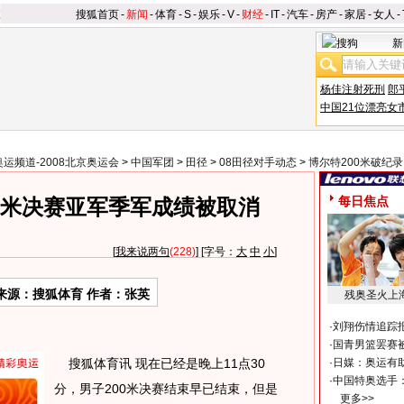
搜狐首页
-
新闻
-
体育
-
S
-
娱乐
-
V
-
财经
-
IT
-
汽车
-
房产
-
家居
-
女人
-
新
杨佳注射死刑
郎
中国21位漂亮女
奥运频道-2008北京奥运会
>
中国军团
>
田径
>
08田径对手动态
>
博尔特200米破纪录
每日焦点
0米决赛亚军季军成绩被取消
[
我来说两句
(228)
] [字号：
大
中
小
]
来源：搜狐体育 作者：张英
残奥圣火上
·
刘翔伤情追踪
·
国青男篮罢赛被
搜狐体育讯 现在已经是晚上11点30
·
日媒：奥运有
·
中国特奥选手
分，男子200米决赛结束早已结束，但是
更多>>