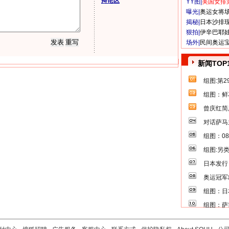
辩论区
YY图|
美国女排
曝光|
奥运女将
揭秘|
日本沙排
狠拍|
伊辛巴耶
场外|
民间奥运
新闻TOP
组图:第
组图：鲜
曾庆红简
对话萨马
组图：0
组图:另
日本发行
奥运冠军
组图：日
组图：萨