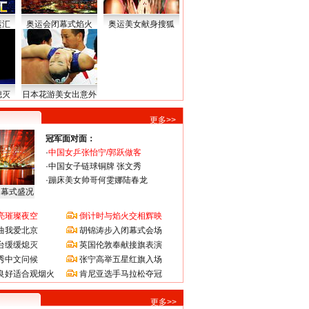
运汇
奥运会闭幕式焰火
奥运美女献身搜狐
熄灭
日本花游美女出意外
更多>>
冠军面对面：
·
中国女乒张怡宁/郭跃做客
·
中国女子链球铜牌 张文秀
·
蹦床美女帅哥何雯娜陆春龙
闭幕式盛况
亮璀璨夜空
倒计时与焰火交相辉映
曲我爱北京
胡锦涛步入闭幕式会场
台缓缓熄灭
英国伦敦奉献接旗表演
秀中文问候
张宁高举五星红旗入场
良好适合观烟火
肯尼亚选手马拉松夺冠
更多>>