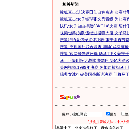
相关新闻
·
搜狐直击:进决赛田佳自称奇迹 决赛对
·
搜狐直击:女子链球张文秀晋级 为决赛
·
快讯:女子自由摔跤63KG1/8决赛 绍什
·
视频:运动员队伍经过搜狐大厦 女子马
·
搜狐特约夏煊泽点评决赛:张宁谢杏芳都能
·
搜狐-央视国际联合调查:哪场1/4决赛最
·
搜狐-官网最佳球评选:俩马丁PK 姜宁千里
·
马丁上篮叫板大叔惨遭锁脖 NBA火箭VS
·
美网视频:1999年决赛 阿加西横扫马丁顺
·
瑞典女冰打破美国垄断进决赛 门将马丁功
用户：
匿名
*搜狗拼音输入法，中文处理