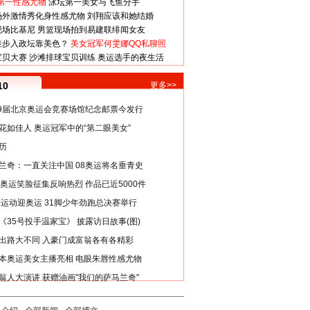
第一性感尤物
泳坛第一美女与飞鱼分手
场外激情秀化身性感尤物
刘翔应该和她结婚
现场比基尼
男篮现场拍到易建联绯闻女友
娃步入政坛靠美色？
美女冠军何雯娜QQ私聊照
宝贝大赛
沙滩排球宝贝训练
奥运选手的夜生活
10
更多>>
29届北京奥运会竞赛场馆纪念邮票今发行
花如佳人 奥运冠军中的“第二眼美女”
历
兰奇：一直关注中国 08奥运将名垂青史
8奥运笑脸征集反响热烈 作品已近5000件
类运动迎奥运 31脚少年劲跑总决赛举行
《35号投手温家宝》 披露访日故事(图)
出路大不同 入豪门成富翁各有各精彩
本奥运美女主播亮相 电眼朱唇性感尤物
翁人大演讲 获赠油画"我们的萨马兰奇"