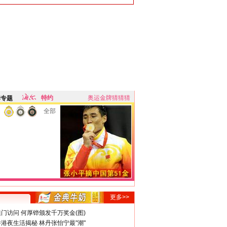
特约
奥运金牌猜猜猜
牌专题
全部
更多>>
门访问 何厚铧颁发千万奖金(图)
港夜生活揭秘 林丹张怡宁最"潮"