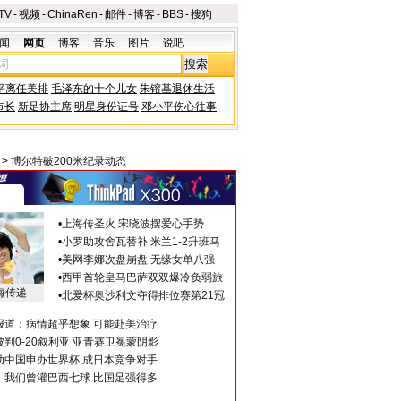
TV
-
视频
-
ChinaRen
-
邮件
-
博客
-
BBS
-
搜狗
闻
网页
博客
音乐
图片
说吧
平离任美排
毛泽东的十个儿女
朱镕基退休生活
市长
新足协主席
明星身份证号
邓小平伤心往事
>
博尔特破200米纪录动态
•
上海传圣火 宋晓波摆爱心手势
•
小罗助攻舍瓦替补 米兰1-2升班马
•
美网李娜次盘崩盘 无缘女单八强
•
西甲首轮皇马巴萨双双爆冷负弱旅
海传递
•
北爱杯奥沙利文夺得排位赛第21冠
报道：病情超乎想象 可能赴美治疗
判0-20叙利亚 亚青赛卫冕蒙阴影
助中国申办世界杯 成日本竞争对手
：我们曾灌巴西七球 比国足强得多