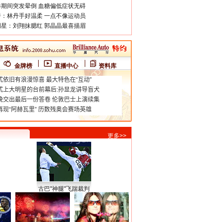
期间突发晕倒 血糖偏低症状无碍
：林丹手好温柔 一点不像运动员
星：刘翔抹腮红 郭晶晶最喜描眉
金牌榜
直播中心
资料库
更多>>
古巴"神腿"飞踹裁判