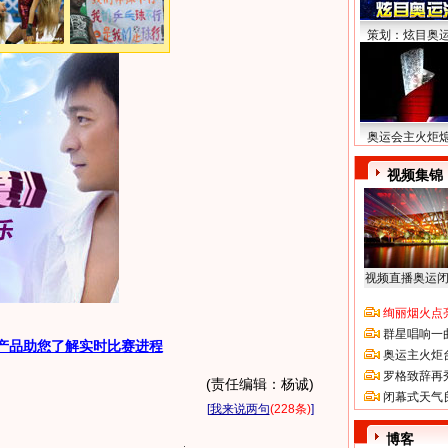
策划：炫目奥
奥运会主火炬
视频集锦
视频直播奥运
绚丽烟火点
群星唱响一
产品助您了解实时比赛进程
奥运主火炬
罗格致辞再
(责任编辑：杨诚)
闭幕式天气
[
我来说两句
(228条)
]
博客