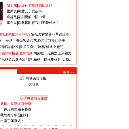
·
胡卫东
|
从奥运看篮球强队之路
·
孟关良
|
可爱儿子的趣事
·
卓越兄
|
篆刻里的中国力量
·
李东雷
|
后奥运时代我们期盼什么？
相
换形象损失9000万
篮坛美女隋菲菲军训英姿
室 ：萨马兰奇做客金台艺术馆
北京奥运最美
国球压轴快准很
孟关良：“路易”破水上魔咒
揭秘陈中接受改判内幕
胡紫微：无冕之王苏丽文
前已感觉吕鑫会出问题
杨杨：榜样集体乒乓球队
更多>>
恶搞男篮海报集萃
看奥运—见证北京奇迹
人，你没有理由不骄傲
：我想做个中国媳妇
谋出卖了闭幕式！