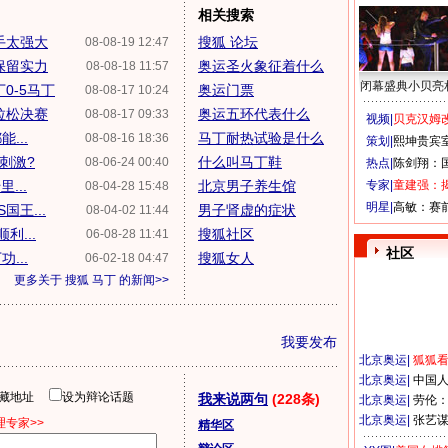
相关搜索
手太强大
搜狐 论坛
08-08-19 12:47
保留实力
奥运圣火象征着什么
08-08-18 11:57
闭幕盛典小贝亮
丁0-5马丁
奥运门票
08-08-17 10:24
拉松决赛
奥运五环代表什么
08-08-17 09:33
视频|
贝克汉姆改
...
马丁耐热试验是什么
08-08-16 18:36
策划|
熙坤贵宾
刺激?
什么叫马丁鞋
08-06-24 00:40
热点|
陈剑翔：
...
北京男子养生馆
专家|
童建强：
08-04-28 15:48
明星|
高敏：赛
国王...
男子肾虚的症状
08-04-02 11:44
利...
搜狐社区
06-08-28 11:41
社区
...
搜狐女人
06-02-18 04:47
更多关于
搜狐 马丁
的新闻>>
我要发布
北京奥运
|
狐狐
北京奥运
|
中国
隐藏地址
设为辩论话题
我来说两句
(228条)
北京奥运
|
劳伦
北京奥运
|
张艺
专家>>
精华区