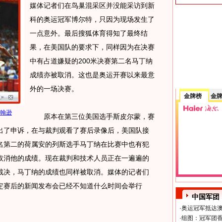
媒体记者们在鸟巢混采区并没能采访到新
科的奥运冠军博尔特，只因为现场发生了
一点意外。最后搜狐体育得知了最终结
果，在美国队的要求下，同样因为在决赛
中有占道嫌疑的200米决赛第二名马丁纳
成绩亦被取消。这也是奥运开赛以来最意
外的一场决赛。
金牌榜
金
约翰逊
原本在第三位美国选手斯皮尔蒙，赛
出了申诉，在与裁判观看了赛后录像后，美国队接
名第二的荷属安的列斯选手马丁纳在比赛中也有犯
取消他的成绩。现在裁判和技术人员正在一遍遍的
裁决，马丁纳的成绩也同样被取消。媒体的记者们
定赛后的新闻发布会已经不知道什么时间会举行
中国军团
·
奥运冠军抵达澳
·
组图：冠军团香