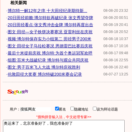
相关新闻
·
博尔特一解12年之痒 十大田径纪录期待新...
08-08-20 23:32
·
20日田径前瞻:博尔特欲再破纪录 张文秀望夺牌
08-08-20 00:51
·
20日田径看点:张文秀冲击金牌 博尔特再度出击
08-08-19 20:41
·
图文:田径—女子铁饼决赛赛况 亚雷利丝在庆祝
08-08-18 20:52
·
视频:博尔特保存实力小组第二 田径男子200米
08-08-18 10:37
·
图文:田径女子马拉松赛况 恩德雷巴比赛后庆祝
08-08-17 10:16
·
最后十米提前庆祝 博尔特:为首个奥运冠军欢呼
08-08-17 09:48
·
组图:百米大战破纪录 博尔特与观众共同庆祝
08-08-16 22:55
·
图文:男子百米飞人大战 博尔特庆祝胜利
08-08-16 22:40
·
伦敦田径大奖赛 博尔特破200米赛会记录
08-07-27 13:25
用户：
匿名
隐藏地址
设为辩论话题
*搜狗拼音输入法，中文处理专家>>