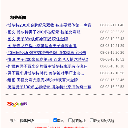
相关新闻
·
博尔特200米金牌纪录双收 各主要媒体第一声音
08-08-21 01:40
·
图文:博尔特男子200米破纪录 拉扯比赛服
08-08-20 22:33
·
图文:男子3米板何冲夺冠 咬住金牌
08-08-19 22:43
·
图:陆春龙夺得北京奥运会男子蹦床金牌
08-08-19 21:29
·
20日田径场:张文秀冲击金牌 博尔特再度出击
08-08-19 20:26
·
快讯:男子200米预赛第5组百米飞人博尔特第2
08-08-18 10:52
·
外媒称男子百米金牌得主博尔特表现有点疯狂
08-08-18 10:18
·
男子百米进博尔特时代 盖伊被对手吓出决...
08-08-17 10:58
·
组图:田径比赛尤塞恩-博尔特获百米金牌
08-08-16 23:46
·
历届男子100米世界纪录 博尔特北京演传奇一幕
08-08-16 22:53
用户：
匿名
隐藏地址
设为辩论话题