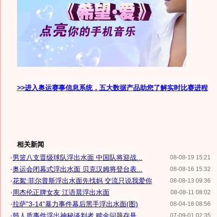
>>进入奥运赛事信息系统，五大数据产品助您了解实时比赛进程
相关新闻
·
男篮八支晋级球队浮出水面 中国队将迎战...
08-08-19 15:21
·
奥运会闭幕式浮出水面 贝克汉姆将登台表...
08-08-16 15:32
·
花絮:菲尔普斯浮出水面先找妈 交流只说我爱你
08-08-13 09:36
·
周杰伦正牌女友 江语晨浮出水面
08-08-11 08:02
·
拉萨"3-14"暴力事件幕后黑手浮出水面(图)
08-04-18 08:56
·
韩人质事件浮出神秘谈判者 赎金问题存悬...
07-09-01 02:35