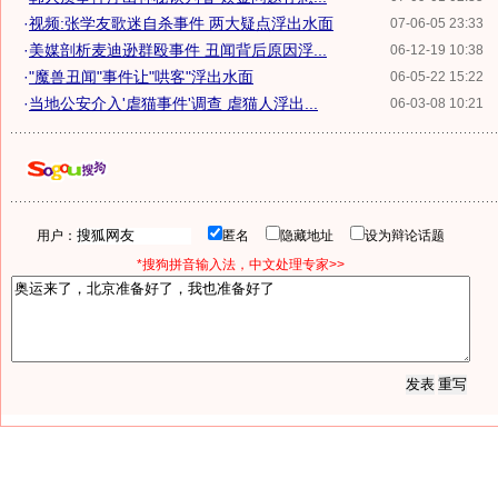
·
视频:张学友歌迷自杀事件 两大疑点浮出水面
07-06-05 23:33
·
美媒剖析麦迪逊群殴事件 丑闻背后原因浮...
06-12-19 10:38
·
"魔兽丑闻"事件让"哄客"浮出水面
06-05-22 15:22
·
当地公安介入'虐猫事件'调查 虐猫人浮出...
06-03-08 10:21
用户：
匿名
隐藏地址
设为辩论话题
*搜狗拼音输入法，中文处理专家>>