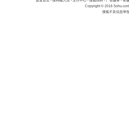
设置首页
-
搜狗输入法
-
支付中心
-
搜狐招聘
-
广告服务
-
客
Copyright
©
2016 Sohu.com 
搜狐不良信息举