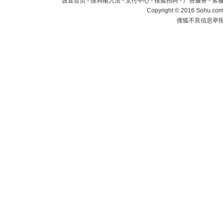
设置首页
-
搜狗输入法
-
支付中心
-
搜狐招聘
-
广告服务
-
客
Copyright
©
2016 Sohu.com 
搜狐不良信息举