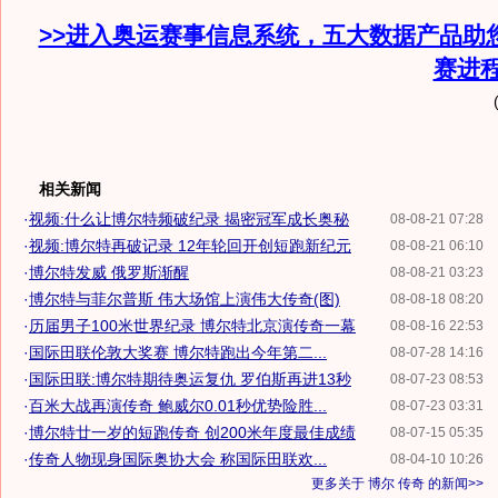
>>进入奥运赛事信息系统，五大数据产品助
赛进
相关新闻
·
视频:什么让博尔特频破纪录 揭密冠军成长奥秘
08-08-21 07:28
·
视频:博尔特再破记录 12年轮回开创短跑新纪元
08-08-21 06:10
·
博尔特发威 俄罗斯渐醒
08-08-21 03:23
·
博尔特与菲尔普斯 伟大场馆上演伟大传奇(图)
08-08-18 08:20
·
历届男子100米世界纪录 博尔特北京演传奇一幕
08-08-16 22:53
·
国际田联伦敦大奖赛 博尔特跑出今年第二...
08-07-28 14:16
·
国际田联:博尔特期待奥运复仇 罗伯斯再进13秒
08-07-23 08:53
·
百米大战再演传奇 鲍威尔0.01秒优势险胜...
08-07-23 03:31
·
博尔特廿一岁的短跑传奇 创200米年度最佳成绩
08-07-15 05:35
·
传奇人物现身国际奥协大会 称国际田联欢...
08-04-10 10:26
更多关于
博尔 传奇
的新闻>>